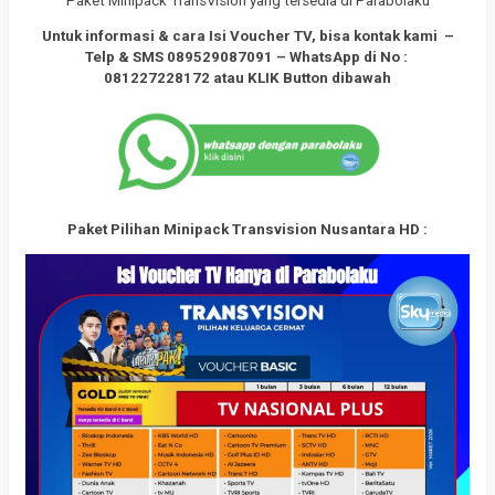
Paket Minipack TransVision yang tersedia di Parabolaku
Untuk informasi & cara Isi Voucher TV, bisa kontak kami –
Telp & SMS 089529087091 – WhatsApp di
No :
081227228172
atau KLIK Button dibawah
Paket Pilihan Minipack Transvision Nusantara HD :