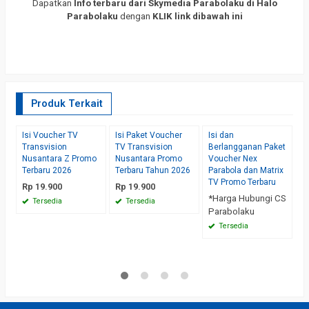
Dapatkan
Info terbaru dari Skymedia Parabolaku di Halo
Parabolaku
dengan
KLIK link dibawah ini
Produk Terkait
Isi Voucher TV
Isi Paket Voucher
Isi dan
Is
Transvision
TV Transvision
Berlangganan Paket
B
Nusantara Z Promo
Nusantara Promo
Voucher Nex
V
Terbaru 2026
Terbaru Tahun 2026
Parabola dan Matrix
D
TV Promo Terbaru
Rp 19.900
Rp 19.900
*
*Harga Hubungi CS
P
Tersedia
Tersedia
Parabolaku
Tersedia