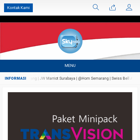
');
Kontak Kami
MENU
dungan Semarang | JW Marriot Surabaya | @Hom Semarang | Swiss Bell Airport Tang