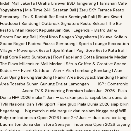
Indah Mall Jakarta | Graha Unilever BSD Tangerang | Tamanan Cafe
Yogyakarta | Mie Time 24H Sesetan Bali | Zeru SKY Terrace Resto
Semarang | Fox & Rabbit Bar Resto Seminyak Bali | Bhumi Kiwari
Foodcourt Bandung | Outbreak Signature Resto Bekasi | The Bar
Resto Bintan Resort Kepualauan Riau | Legends - Bistro Bar &
Sports Badung Bali | Kopi Kreo Palagan Yogyakarta | Kkuwa Kofie n
Space Bogor | Padma Piazza Semarang | Sports Lounge Recreation
Village - Movenpick Resort Spa Bintan | Pagi Sore Resto Kuta Bali |
Pagi Sore Resto Surabaya | Flow Padel and Cotta Brasserie Medan |
The Plaza Mlllennium Mall Medan | Sérua Coffee & Creative Space
Kudus --- Event Outdoor : Alun - Alun Lembang Bandung | Alun
Alun Ujung Berung Bandung | Parkir Area Bodypack Bandung | Parkir
Area Toserba Sunan Gunung Drajat Lamongan --- ISP : Comtronic
--------- Acara TV & Streaming Premium bulan Juni 2026 : Piala
Dunia FIFA 2026 mulai 11 Juni — saksikan pesta sepak bola dunia di
TVRI Nasional dan TVRI Sport. Fase grup Piala Dunia 2026 siap bikin
begadang — big match dunia bergulir dari malam hingga pagi WIB.
Polytron Indonesia Open 2026 hadir 2–7 Juni — duel para bintang
badminton dunia dari Istora Senayan. Indonesia Open 2026 tayang