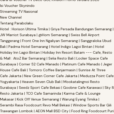
Isi Voucher Skynindo
Streaming TV Nasional
New Channel
Tentang Parabolaku
Hotel : Horison Ultima Timika | Griya Persada Bandungan Semarang |
JW Marriot Surabaya | @Hom Semarang | Swiss Bell Airport
Tanggerang | Front One Inn Ngaliyan Semarang | Sanggraloka Ubud
Bali | Padma Hotel Semarang | Hotel Indigo Lagoi Bintan | Hotel
Holiday Inn Lagoi Bintan | Holiday Inn Resort Batam --- Cafe, Resto
& Mall : AtoZ Bar Semarang | Selia Resto Bali | Locker Space Cafe
Surabaya | Corner 52 Cafe Manado | Platinum Cafe Manado | Jeger
House Cafe Bali | Tomoro Coffee Banjarmasin | Sunrise At Three
Cafe Jakarta | New Green Corner Cafe Jakarta | Meduzza Point Cafe
Yogyakarta | Heaven Seven Club Bali | Mookatalingnoi Resto
Surabaya | Seedz Sport Cafe Bekasi | Goobne Cafe Karawaci | Sky 8
Resto Jakarta | TCO Cafe Samarinda | Karma Cafe & Lounge
Makasar | Kick Off Venue Semarang | Warung Eyang Timika |
Serambi Rasa Foodcourt Revo Mall Bekasi | Window Sports Bar Gili
Trawangan Lombok | AEON Mall BSD City | Food Ring Foodcourt Puri