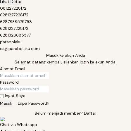
Lihat Detail
081227228172
6281227228172
6287838575758
6281227228172
6281328685577
parabolaku
cs@parabolaku.com
Masuk ke akun Anda
Selamat datang kembali, silahkan login ke akun Anda.
Alamat Email
Password
Ingat Saya
Masuk
Lupa Password?
Belum menjadi member?
Daftar
Chat via Whatsapp