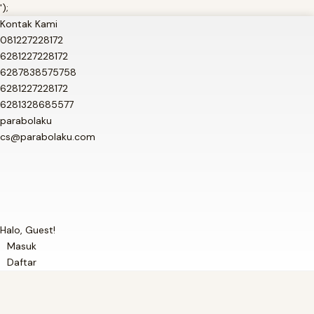
');
Kontak Kami
081227228172
6281227228172
6287838575758
6281227228172
6281328685577
parabolaku
cs@parabolaku.com
Halo, Guest!
Masuk
Daftar