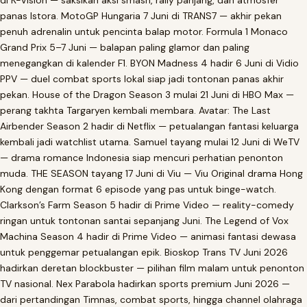
di K-Vision — saksikan aksi smash, rally panjang, dan atmosfer
panas Istora. MotoGP Hungaria 7 Juni di TRANS7 — akhir pekan
penuh adrenalin untuk pencinta balap motor. Formula 1 Monaco
Grand Prix 5–7 Juni — balapan paling glamor dan paling
menegangkan di kalender F1. BYON Madness 4 hadir 6 Juni di Vidio
PPV — duel combat sports lokal siap jadi tontonan panas akhir
pekan. House of the Dragon Season 3 mulai 21 Juni di HBO Max —
perang takhta Targaryen kembali membara. Avatar: The Last
Airbender Season 2 hadir di Netflix — petualangan fantasi keluarga
kembali jadi watchlist utama. Samuel tayang mulai 12 Juni di WeTV
— drama romance Indonesia siap mencuri perhatian penonton
muda. THE SEASON tayang 17 Juni di Viu — Viu Original drama Hong
Kong dengan format 6 episode yang pas untuk binge-watch.
Clarkson’s Farm Season 5 hadir di Prime Video — reality-comedy
ringan untuk tontonan santai sepanjang Juni. The Legend of Vox
Machina Season 4 hadir di Prime Video — animasi fantasi dewasa
untuk penggemar petualangan epik. Bioskop Trans TV Juni 2026
hadirkan deretan blockbuster — pilihan film malam untuk penonton
TV nasional. Nex Parabola hadirkan sports premium Juni 2026 —
dari pertandingan Timnas, combat sports, hingga channel olahraga