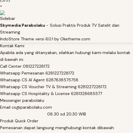
*
Sidebar
Skymedia Parabolaku
- Solusi Praktis Produk TV Satelit dan
Streaming
IndoStore Theme
versi 6.0.1 by Oketheme.com
Kontak Kami
Apabila ada yang ditanyakan, silahkan hubungi kami melalui kontak
di bawah ini.
Call Center
081227228172
Whatsapp
Pemesanan
6281227228172
Whatsapp
CS AI Agent
6287838575758
Whatsapp
CS Voucher TV & Streaming
6281227228172
Whatsapp
CS Hospitality & License
6281328685577
Messenger
parabolaku
Email
cs@parabolaku.com
08.30 sd 20.30 WIB
Produk Quick Order
Pemesanan dapat langsung menghubungi kontak dibawah: