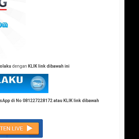
bolaku
dengan
KLIK link dibawah ini
tsApp di
No 081227228172
atau KLIK link dibawah
u