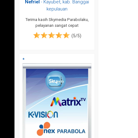
ar
Nefriel
- Kayubet, kab. Banggai
Munzir
kepulauan
an cepat dan
Sangat cepet, bagus da
Parabolaku
servis yang man
Terima kasih Skymedia Parabolaku,
pelayanan sangat cepat
(5/5)
(5/5)
*