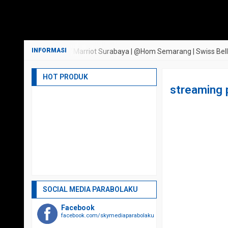
Semarang | JW Marriot Surabaya | @Hom Semarang | Swiss Bell Airport T
HOT PRODUK
streaming p
SOCIAL MEDIA PARABOLAKU
Facebook
facebook.com/skymediaparabolaku