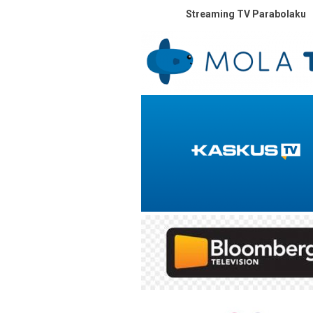
Heriyanto
WAWAN ARIANTO
Streaming TV Parabolaku
TAPANULI TE
n berkesan,
Sangan puas dengan pelayanan
tap
adminnya
Isi Paket Transvision 
di Skymedia Parabolaku s
(5/5)
(5/5)
ada niat mau ke tempat