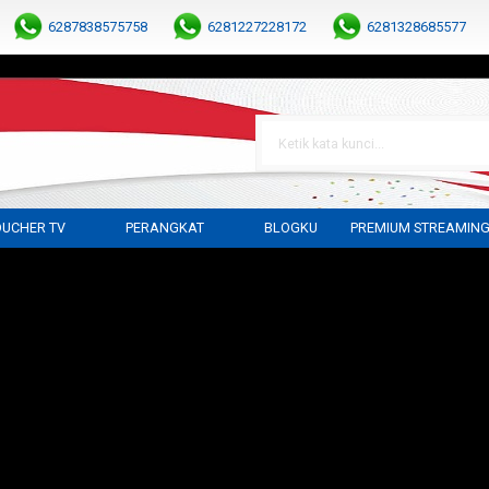
6287838575758
6281227228172
6281328685577
UCHER TV
PERANGKAT
BLOGKU
PREMIUM STREAMIN