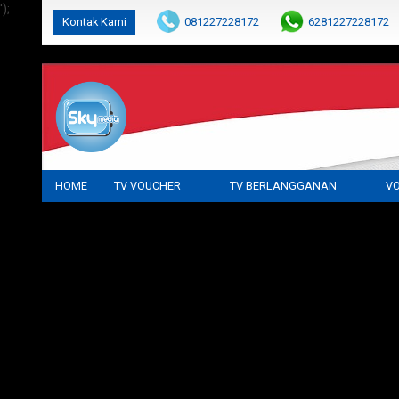
');
Kontak Kami
081227228172
6281227228172
cs@parabolaku.com
HOME
TV VOUCHER
TV BERLANGGANAN
VO