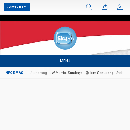
');
Kontak Kami
MENU
Persada Bandungan Semarang | JW Marriot Surabaya | @Hom Semarang | Swiss Bell A