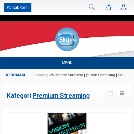
');
Kontak Kami
MENU
ersada Bandungan Semarang | JW Marriot Surabaya | @Hom Semarang | Swiss Bell Ai
Kategori
Premium Streaming