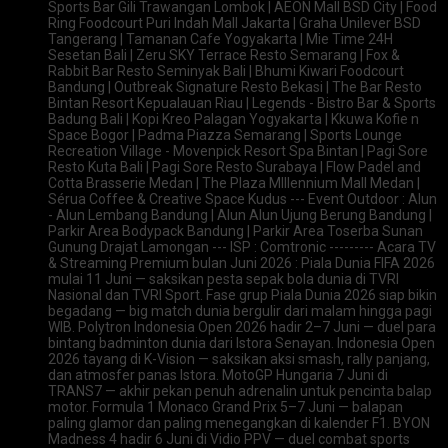
Sports Bar Gili Trawangan Lombok | AEON Mall BSD City | Food
Ring Foodcourt Puri Indah Mall Jakarta | Graha Unilever BSD
Tangerang | Tamanan Cafe Yogyakarta | Mie Time 24H
Sesetan Bali | Zeru SKY Terrace Resto Semarang | Fox &
Rabbit Bar Resto Seminyak Bali | Bhumi Kiwari Foodcourt
Bandung | Outbreak Signature Resto Bekasi | The Bar Resto
Bintan Resort Kepualauan Riau | Legends - Bistro Bar & Sports
Badung Bali | Kopi Kreo Palagan Yogyakarta | Kkuwa Kofie n
Space Bogor | Padma Piazza Semarang | Sports Lounge
Recreation Village - Movenpick Resort Spa Bintan | Pagi Sore
Resto Kuta Bali | Pagi Sore Resto Surabaya | Flow Padel and
Cotta Brasserie Medan | The Plaza Mlllennium Mall Medan |
Sérua Coffee & Creative Space Kudus --- Event Outdoor : Alun
- Alun Lembang Bandung | Alun Alun Ujung Berung Bandung |
Parkir Area Bodypack Bandung | Parkir Area Toserba Sunan
Gunung Drajat Lamongan --- ISP : Comtronic --------- Acara TV
& Streaming Premium bulan Juni 2026 : Piala Dunia FIFA 2026
mulai 11 Juni — saksikan pesta sepak bola dunia di TVRI
Nasional dan TVRI Sport. Fase grup Piala Dunia 2026 siap bikin
begadang — big match dunia bergulir dari malam hingga pagi
WIB. Polytron Indonesia Open 2026 hadir 2–7 Juni — duel para
bintang badminton dunia dari Istora Senayan. Indonesia Open
2026 tayang di K-Vision — saksikan aksi smash, rally panjang,
dan atmosfer panas Istora. MotoGP Hungaria 7 Juni di
TRANS7 — akhir pekan penuh adrenalin untuk pencinta balap
motor. Formula 1 Monaco Grand Prix 5–7 Juni — balapan
paling glamor dan paling menegangkan di kalender F1. BYON
Madness 4 hadir 6 Juni di Vidio PPV — duel combat sports