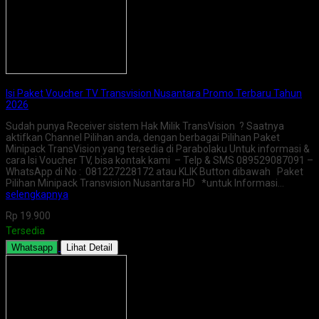
Isi Paket Voucher TV Transvision Nusantara Promo Terbaru Tahun
2026
Sudah punya Receiver sistem Hak Milik TransVision ? Saatnya
aktifkan Channel Pilihan anda, dengan berbagai Pilihan Paket
Minipack TransVision yang tersedia di Parabolaku Untuk informasi &
cara Isi Voucher TV, bisa kontak kami – Telp & SMS 089529087091 –
WhatsApp di No : 081227228172 atau KLIK Button dibawah Paket
Pilihan Minipack Transvision Nusantara HD *untuk Informasi…
selengkapnya
Rp 19.900
Tersedia
Whatsapp
Lihat Detail