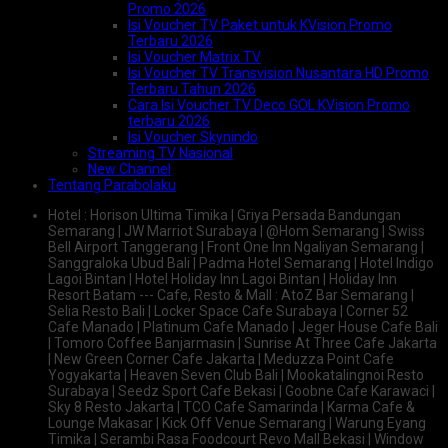
Promo 2026
Isi Voucher TV Paket untuk KVision Promo
Terbaru 2026
Isi Voucher Matrix TV
Isi Voucher TV Transvision Nusantara HD Promo
Terbaru Tahun 2026
Cara Isi Voucher TV Deco GOL KVision Promo
terbaru 2026
Isi Voucher Skynindo
Streaming TV Nasional
New Channel
Tentang Parabolaku
Hotel : Horison Ultima Timika | Griya Persada Bandungan
Semarang | JW Marriot Surabaya | @Hom Semarang | Swiss
Bell Airport Tanggerang | Front One Inn Ngaliyan Semarang |
Sanggraloka Ubud Bali | Padma Hotel Semarang | Hotel Indigo
Lagoi Bintan | Hotel Holiday Inn Lagoi Bintan | Holiday Inn
Resort Batam --- Cafe, Resto & Mall : AtoZ Bar Semarang |
Selia Resto Bali | Locker Space Cafe Surabaya | Corner 52
Cafe Manado | Platinum Cafe Manado | Jeger House Cafe Bali
| Tomoro Coffee Banjarmasin | Sunrise At Three Cafe Jakarta
| New Green Corner Cafe Jakarta | Meduzza Point Cafe
Yogyakarta | Heaven Seven Club Bali | Mookatalingnoi Resto
Surabaya | Seedz Sport Cafe Bekasi | Goobne Cafe Karawaci |
Sky 8 Resto Jakarta | TCO Cafe Samarinda | Karma Cafe &
Lounge Makasar | Kick Off Venue Semarang | Warung Eyang
Timika | Serambi Rasa Foodcourt Revo Mall Bekasi | Window