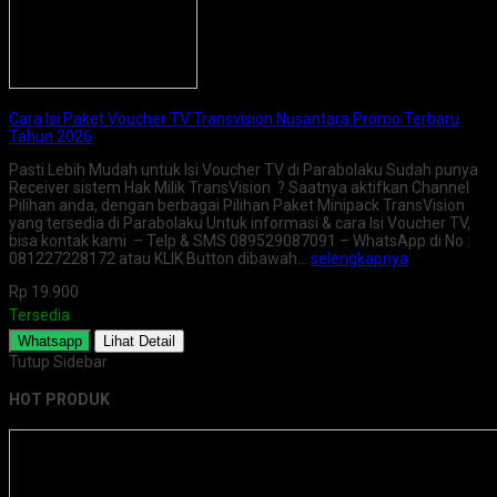
Cara Isi Paket Voucher TV Transvision Nusantara Promo Terbaru
Tahun 2026
Pasti Lebih Mudah untuk Isi Voucher TV di Parabolaku Sudah punya
Receiver sistem Hak Milik TransVision ? Saatnya aktifkan Channel
Pilihan anda, dengan berbagai Pilihan Paket Minipack TransVision
yang tersedia di Parabolaku Untuk informasi & cara Isi Voucher TV,
bisa kontak kami – Telp & SMS 089529087091 – WhatsApp di No :
081227228172 atau KLIK Button dibawah…
selengkapnya
Rp 19.900
Tersedia
Whatsapp
Lihat Detail
Tutup Sidebar
HOT PRODUK