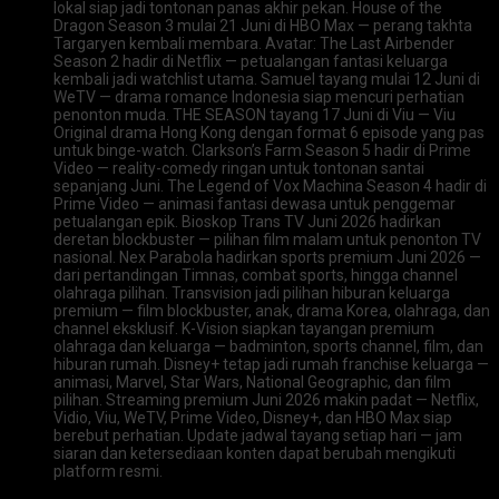
lokal siap jadi tontonan panas akhir pekan. House of the
Dragon Season 3 mulai 21 Juni di HBO Max — perang takhta
Targaryen kembali membara. Avatar: The Last Airbender
Season 2 hadir di Netflix — petualangan fantasi keluarga
kembali jadi watchlist utama. Samuel tayang mulai 12 Juni di
WeTV — drama romance Indonesia siap mencuri perhatian
penonton muda. THE SEASON tayang 17 Juni di Viu — Viu
Original drama Hong Kong dengan format 6 episode yang pas
untuk binge-watch. Clarkson’s Farm Season 5 hadir di Prime
Video — reality-comedy ringan untuk tontonan santai
sepanjang Juni. The Legend of Vox Machina Season 4 hadir di
Prime Video — animasi fantasi dewasa untuk penggemar
petualangan epik. Bioskop Trans TV Juni 2026 hadirkan
deretan blockbuster — pilihan film malam untuk penonton TV
nasional. Nex Parabola hadirkan sports premium Juni 2026 —
dari pertandingan Timnas, combat sports, hingga channel
olahraga pilihan. Transvision jadi pilihan hiburan keluarga
premium — film blockbuster, anak, drama Korea, olahraga, dan
channel eksklusif. K-Vision siapkan tayangan premium
olahraga dan keluarga — badminton, sports channel, film, dan
hiburan rumah. Disney+ tetap jadi rumah franchise keluarga —
animasi, Marvel, Star Wars, National Geographic, dan film
pilihan. Streaming premium Juni 2026 makin padat — Netflix,
Vidio, Viu, WeTV, Prime Video, Disney+, dan HBO Max siap
berebut perhatian. Update jadwal tayang setiap hari — jam
siaran dan ketersediaan konten dapat berubah mengikuti
platform resmi.