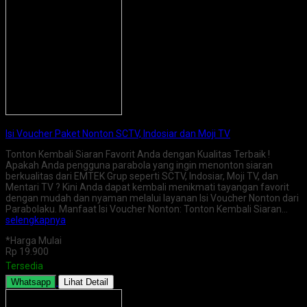
Isi Voucher Paket Nonton SCTV, Indosiar dan Moji TV
Tonton Kembali Siaran Favorit Anda dengan Kualitas Terbaik !
Apakah Anda pengguna parabola yang ingin menonton siaran
berkualitas dari EMTEK Grup seperti SCTV, Indosiar, Moji TV, dan
Mentari TV ? Kini Anda dapat kembali menikmati tayangan favorit
dengan mudah dan nyaman melalui layanan Isi Voucher Nonton dari
Parabolaku. Manfaat Isi Voucher Nonton: Tonton Kembali Siaran…
selengkapnya
*Harga Mulai
Rp 19.900
Tersedia
Whatsapp
Lihat Detail