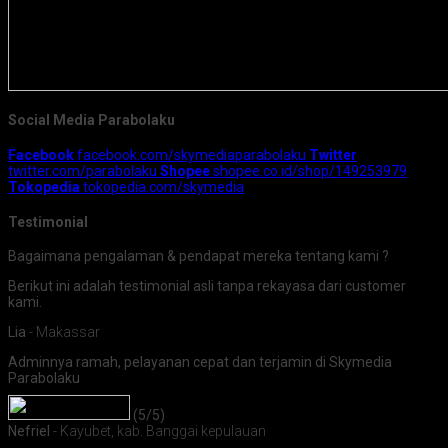
Social Media Parabolaku
Facebook
facebook.com/skymediaparabolaku
Twitter
twitter.com/parabolaku
Shopee
shopee.co.id/shop/149253979
Tokopedia
tokopedia.com/skymedia
Testimonial
Bagaimana pengalaman & pendapat mereka tentang kami ?
Berikut ini adalah testimonial asli tanpa rekayasa dari customer
kami.
Lia
- Makassar
Adminnya ramah, pelayanan cepat dan terjamin di Skymedia
Parabolaku
(5/5)
Nefriel
- Kayubet, kab. Banggai kepulauan