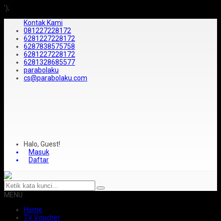
');
Kontak Kami
081227228172
6281227228172
6287838575758
6281227228172
6281328685577
parabolaku
cs@parabolaku.com
Halo, Guest!
Masuk
Daftar
MENU
Home
TV Voucher