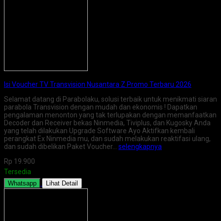
Isi Voucher TV Transvision Nusantara Z Promo Terbaru 2026
Selamat datang di Parabolaku, solusi terbaik untuk menikmati siaran
parabola Transvision dengan mudah dan ekonomis ! Dapatkan
pengalaman menonton yang tak terlupakan dengan memanfaatkan
Decoder dan Receiver bekas Ninmedia, Tiviplus, dan Kugosky Anda
yang telah dilakukan Upgrade Software Ayo Aktifkan kembali
perangkat Ex Ninmedia mu, dan sudah melakukan reaktifasi ulang,
dan sudah dibelikan Paket Voucher…
selengkapnya
Rp 19.900
Tersedia
Whatsapp
Lihat Detail