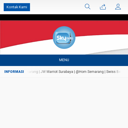
');
Kontak Kami
MENU
andungan Semarang | JW Marriot Surabaya | @Hom Semarang | Swiss Bell Airport Ta