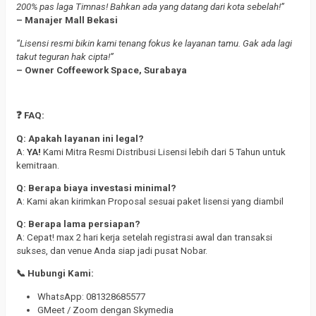
200% pas laga Timnas! Bahkan ada yang datang dari kota sebelah!”
– Manajer Mall Bekasi
“Lisensi resmi bikin kami tenang fokus ke layanan tamu. Gak ada lagi
takut teguran hak cipta!”
– Owner Coffeework Space, Surabaya
❓ FAQ:
Q: Apakah layanan ini legal?
A:
YA!
Kami Mitra Resmi Distribusi Lisensi lebih dari 5 Tahun untuk
kemitraan.
Q: Berapa biaya investasi minimal?
A: Kami akan kirimkan Proposal sesuai paket lisensi yang diambil
Q: Berapa lama persiapan?
A: Cepat! max 2 hari kerja setelah registrasi awal dan transaksi
sukses, dan venue Anda siap jadi pusat Nobar.
📞 Hubungi Kami:
WhatsApp: 081328685577
GMeet / Zoom dengan Skymedia