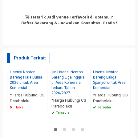
🚀 Tertarik Jadi Venue Terfavorit di Kotamu ?
Daftar Sekarang & Jadwalkan Konsultasi Gratis !
Produk Terkait
Lisensi Nonton
Ijin Lisensi Nonton
Lisensi Nonton
L
Bareng Piala Dunia
Bareng Liga Inggris
Bareng Laliga
B
2026 untuk Area
di Area Komersial
Spanyol untuk Area
B
Komersial
terbaru Tahun
Komersial
te
2026/2027
K
*Harga Hubungi CS
*Harga Hubungi CS
*Harga Hubungi CS
*
Parabolaku
Parabolaku
Parabolaku
P
Habis
Tersedia
Tersedia