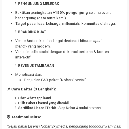
PENGUNJUNG MELEDAK
Buktikan peningkatan
+150% pengunjung
selama event
berlangsung (data mitra kami).
Target pasar luas: keluarga, millennials, komunitas olahraga.
BRANDING KUAT
Venue Anda dikenal sebagai destinasi hiburan
sport-
friendly
yang modern.
Viral di media sosial dengan dekorasi bertema & konten
interaktif.
REVENUE TAMBAHAN
Monetisasi dari:
Penjualan F&B paket “Nobar Special”.
📌 Cara Daftar (3 Langkah):
Chat Whatsapp kami
Pilih Paket Lisensi yang diambil
Sertifikat Lisensi Terbit
: Siap Nobar & mulai promosi !
🌟 Testimoni Mitra:
“Sejak pakai Lisensi Nobar Skymedia, pengunjung foodcourt kami naik