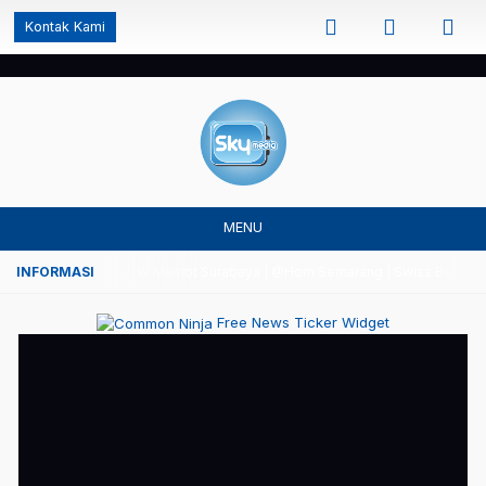
');
Kontak Kami
MENU
an Semarang | JW Marriot Surabaya | @Hom Semarang | Swiss Bell Airport Tang
Free News Ticker Widget