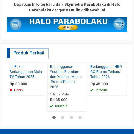
Dapatkan
Info terbaru dari Skymedia Parabolaku di Halo
Parabolaku
dengan
KLIK link dibawah ini
Produk Terkait
Isi Paket
Berlangganan
Berlangganan HBO
B
Berlangganan Mola
Youtube Premium
GO Promo Terbaru
T
TV Tahun 2025
dan Youtube Music
Tahun 2026
X
Promo Terbaru
P
Rp 80.000
Rp 45.000
2026
R
Habis
Tersedia
*Harga Mulai
Rp 35.000
Tersedia