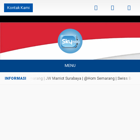
');
Kontak Kami
MENU
da Bandungan Semarang | JW Marriot Surabaya | @Hom Semarang | Swiss Bell Airpor