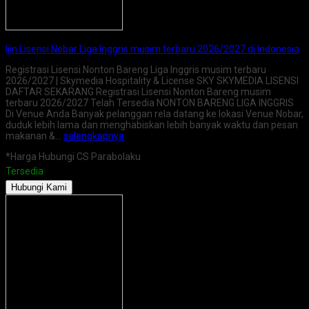
Ijin Lisensi Nobar Liga Inggris musim terbaru 2026/2027 di Indonesia
Registrasi Lisensi Nonton Bareng Liga Inggris musim terbaru
2026/2027 | Skymedia Hospitality & License SKY SKYMEDIA LISENSI
DAFTAR SEKARANG Registrasi Lisensi Nonton Bareng musim
terbaru 2026/2027 Telah Tersedia NONTON BARENG LIGA INGGRIS
Di Venue Anda Banyak pelanggan rela datang ke lokasi Venue Nobar,
duduk lebih lama dan menghabiskan lebih banyak waktu dan pesan
makanan &…
selengkapnya
*Harga Hubungi CS Parabolaku
Tersedia
Hubungi Kami