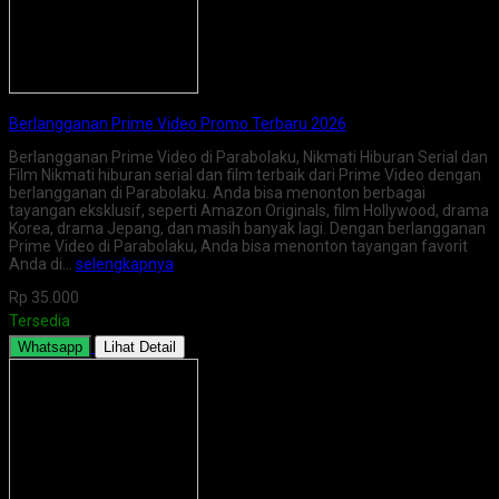
Berlangganan Prime Video Promo Terbaru 2026
Berlangganan Prime Video di Parabolaku, Nikmati Hiburan Serial dan
Film Nikmati hiburan serial dan film terbaik dari Prime Video dengan
berlangganan di Parabolaku. Anda bisa menonton berbagai
tayangan eksklusif, seperti Amazon Originals, film Hollywood, drama
Korea, drama Jepang, dan masih banyak lagi. Dengan berlangganan
Prime Video di Parabolaku, Anda bisa menonton tayangan favorit
Anda di…
selengkapnya
Rp 35.000
Tersedia
Whatsapp
Lihat Detail