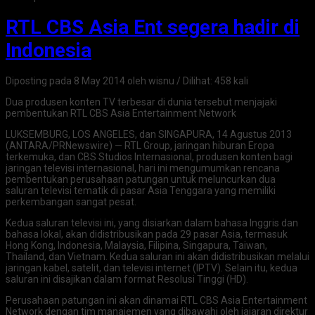
RTL CBS Asia Ent segera hadir di
Indonesia
Diposting pada 8 May 2014 oleh wisnu / Dilihat: 458 kali
Dua produsen konten TV terbesar di dunia tersebut menjajaki
pembentukan RTL CBS Asia Entertainment Network
LUKSEMBURG, LOS ANGELES, dan SINGAPURA, 14 Agustus 2013
(ANTARA/PRNewswire) — RTL Group, jaringan hiburan Eropa
terkemuka, dan CBS Studios Internasional, produsen konten bagi
jaringan televisi internasional, hari ini mengumumkan rencana
pembentukan perusahaan patungan untuk meluncurkan dua
saluran televisi tematik di pasar Asia Tenggara yang memiliki
perkembangan sangat pesat.
Kedua saluran televisi ini, yang disiarkan dalam bahasa Inggris dan
bahasa lokal, akan didistribusikan pada 29 pasar Asia, termasuk
Hong Kong, Indonesia, Malaysia, Filipina, Singapura, Taiwan,
Thailand, dan Vietnam. Kedua saluran ini akan didistribusikan melalui
jaringan kabel, satelit, dan televisi internet (IPTV). Selain itu, kedua
saluran ini disajikan dalam format Resolusi Tinggi (HD).
Perusahaan patungan ini akan dinamai RTL CBS Asia Entertainment
Network dengan tim manajemen yang dibawahi oleh jajaran direktur