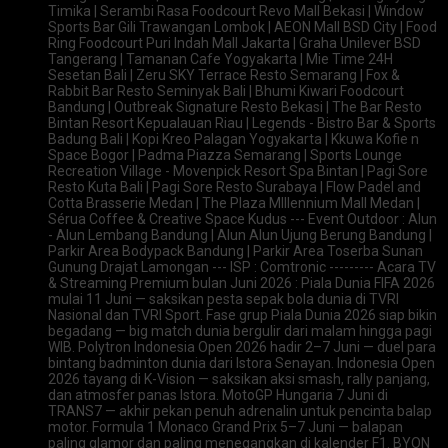
Timika | Serambi Rasa Foodcourt Revo Mall Bekasi | Window
Sports Bar Gili Trawangan Lombok | AEON Mall BSD City | Food
Ring Foodcourt Puri Indah Mall Jakarta | Graha Unilever BSD
Tangerang | Tamanan Cafe Yogyakarta | Mie Time 24H
Sesetan Bali | Zeru SKY Terrace Resto Semarang | Fox &
Rabbit Bar Resto Seminyak Bali | Bhumi Kiwari Foodcourt
Bandung | Outbreak Signature Resto Bekasi | The Bar Resto
Bintan Resort Kepualauan Riau | Legends - Bistro Bar & Sports
Badung Bali | Kopi Kreo Palagan Yogyakarta | Kkuwa Kofie n
Space Bogor | Padma Piazza Semarang | Sports Lounge
Recreation Village - Movenpick Resort Spa Bintan | Pagi Sore
Resto Kuta Bali | Pagi Sore Resto Surabaya | Flow Padel and
Cotta Brasserie Medan | The Plaza Mlllennium Mall Medan |
Sérua Coffee & Creative Space Kudus --- Event Outdoor : Alun
- Alun Lembang Bandung | Alun Alun Ujung Berung Bandung |
Parkir Area Bodypack Bandung | Parkir Area Toserba Sunan
Gunung Drajat Lamongan --- ISP : Comtronic --------- Acara TV
& Streaming Premium bulan Juni 2026 : Piala Dunia FIFA 2026
mulai 11 Juni — saksikan pesta sepak bola dunia di TVRI
Nasional dan TVRI Sport. Fase grup Piala Dunia 2026 siap bikin
begadang — big match dunia bergulir dari malam hingga pagi
WIB. Polytron Indonesia Open 2026 hadir 2–7 Juni — duel para
bintang badminton dunia dari Istora Senayan. Indonesia Open
2026 tayang di K-Vision — saksikan aksi smash, rally panjang,
dan atmosfer panas Istora. MotoGP Hungaria 7 Juni di
TRANS7 — akhir pekan penuh adrenalin untuk pencinta balap
motor. Formula 1 Monaco Grand Prix 5–7 Juni — balapan
paling glamor dan paling menegangkan di kalender F1. BYON