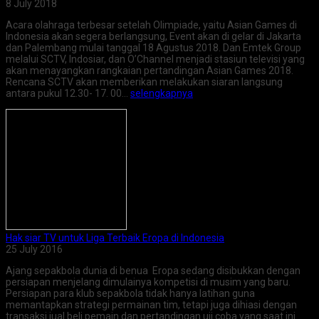
8 July 2018
Acara olahraga terbesar setelah Olimpiade, yaitu Asian Games di
Indonesia akan segera berlangsung, Event akan di gelar di Jakarta
dan Palembang mulai tanggal 18 Agustus 2018. Dan Emtek Group
melalui SCTV, Indosiar, dan O’Channel menjadi stasiun televisi yang
akan menayangkan rangkaian pertandingan Asian Games 2018.
Rencana SCTV akan memberikan melakukan siaran langsung
antara pukul 12.30- 17. 00…
selengkapnya
Hak siar TV untuk Liga Terbaik Eropa di Indonesia
25 July 2016
Ajang sepakbola dunia di benua Eropa sedang disibukkan dengan
persiapan menjelang dimulainya kompetisi di musim yang baru.
Persiapan para klub sepakbola tidak hanya latihan guna
memantapkan strategi permainan tim, tetapi juga dihiasi dengan
transaksi jual beli pemain dan pertandingan uji coba yang saat ini