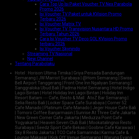
Cara Top Up Isi Paket Voucher TV Nex Parabola
Promo 2026
Isi Voucher TV Paket untuk KVision Promo
Terbaru 2026
Isi Voucher Matrix TV
Isi Voucher TV Transvision Nusantara HD Promo
Terbaru Tahun 2026
Cara Isi Voucher TV Deco GOL KVision Promo
terbaru 2026
Isi Voucher Skynindo
Streaming TV Nasional
New Channel
Tentang Parabolaku
Hotel : Horison Ultima Timika | Griya Persada Bandungan
Semarang | JW Marriot Surabaya | @Hom Semarang | Swiss
Bell Airport Tanggerang | Front One Inn Ngaliyan Semarang |
Sanggraloka Ubud Bali | Padma Hotel Semarang | Hotel Indigo
Lagoi Bintan | Hotel Holiday Inn Lagoi Bintan | Holiday Inn
Resort Batam --- Cafe, Resto & Mall : AtoZ Bar Semarang |
Selia Resto Bali | Locker Space Cafe Surabaya | Corner 52
Cafe Manado | Platinum Cafe Manado | Jeger House Cafe Bali
| Tomoro Coffee Banjarmasin | Sunrise At Three Cafe Jakarta
| New Green Corner Cafe Jakarta | Meduzza Point Cafe
Yogyakarta | Heaven Seven Club Bali | Mookatalingnoi Resto
Surabaya | Seedz Sport Cafe Bekasi | Goobne Cafe Karawaci |
Sky 8 Resto Jakarta | TCO Cafe Samarinda | Karma Cafe &
Lounge Makasar | Kick Off Venue Semarang | Warung Eyang