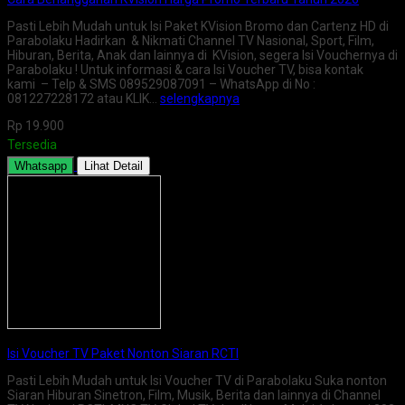
Pasti Lebih Mudah untuk Isi Paket KVision Bromo dan Cartenz HD di
Parabolaku Hadirkan & Nikmati Channel TV Nasional, Sport, Film,
Hiburan, Berita, Anak dan lainnya di KVision, segera Isi Vouchernya di
Parabolaku ! Untuk informasi & cara Isi Voucher TV, bisa kontak
kami – Telp & SMS 089529087091 – WhatsApp di No :
081227228172 atau KLIK…
selengkapnya
Rp 19.900
Tersedia
Whatsapp
Lihat Detail
Isi Voucher TV Paket Nonton Siaran RCTI
Pasti Lebih Mudah untuk Isi Voucher TV di Parabolaku Suka nonton
Siaran Hiburan Sinetron, Film, Musik, Berita dan lainnya di Channel