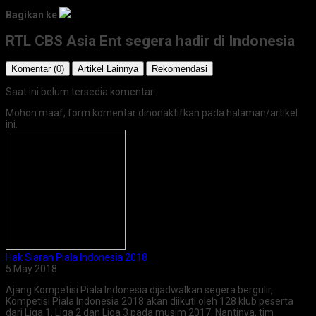
Bagikan ke
RTL CBS Asia Ent segera hadir di Indonesia
Komentar (0)
Artikel Lainnya
Rekomendasi
Saat ini belum tersedia komentar.
Mohon maaf, form komentar dinonaktifkan pada halaman/artikel
ini.
Hak Siaran Piala Indonesia 2018
5 May 2018
Ajang Kompetisi Piala Indonesia dijadwalkan segera bergulir,
Kompetisi Piala Indonesia 2018 akan diikuti oleh 128 klub peserta
dari Liga 1, Liga 2 dan Liga 3 pada musim 2017. Nantinya, tim