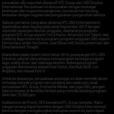
perwakilan dari sejumlah eksekutif RTL Group dan CBS Studios
International. Perusahaan ini disesuaikan dengan berbagai
ketentuan dari negara bersangkutan, termasuk hal-hal yang
berkaitan dengan regulasi dan pengesahan-pengesahan lainnya.
Saluran pertama, yang akan dinamai RTL CBS Entertainment,
dijadwalkan akan tayang pada awal September 2013 dengan
sejumlah tayangan hiburan unggulan, diantaranya program-
program RTL Group seperti The X Factor, America’s Got Talent, dan
Celebrity Apprentice serta program-program unggulan CBS seperti
Elementary, Under the Dome, Late Show with David Letterman, dan
Entertainment Tonight.
Dilanjutkan pada musim Semi tahun 2014, penayangan RTL CBS
Extreme, saluran yang khusus menayangkan berbagai program
laga, reality show, dan olahraga ekstrim. Beberapa program
unggulan diantaranya adalah Fear Factor, Red Bull, NCIS: Los
Angeles, dan Hawaii Five-0.
Untuk ke depannya, perusahaan patungan ini akan memiliki akses
terhadap banyak program seri perdana dari salah satu anak
perusahaan RTL Group, Fremantle Media, dan juga CBS, jaringan
televisi teratas di Amerika Serikat yang memiliki katalog program
lebih dari 70.000 jam.
Guillaumme de Posch, CEO bersama RTL Group, berkata: “Kami
sangat senang dapat bermitra dengan CBS Studios International.
Karena dengan mengabungkan kekuatan seperti ini, kami dapat