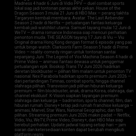
Madness 4 hadir 6 Juni di Vidio PPV — duel combat sports
lokal siap jadi tontonan panas akhir pekan. House of the
Dragon Season 3 mulai 21 Juni di HBO Max — perang takhta
Targaryen kembali membara. Avatar: The Last Airbender
Season 2 hadir di Netflix — petualangan fantasi keluarga
kembali jadi watchlist utama. Samuel tayang mulai 12 Juni di
WeTV — drama romance Indonesia siap mencuri perhatian
penonton muda. THE SEASON tayang 17 Juni di Viu — Viu
Original drama Hong Kong dengan format 6 episode yang pas
untuk binge-watch. Clarkson’s Farm Season 5 hadir di Prime
Video — reality-comedy ringan untuk tontonan santai
sepanjang Juni. The Legend of Vox Machina Season 4 hadir di
Prime Video — animasi fantasi dewasa untuk penggemar
petualangan epik. Bioskop Trans TV Juni 2026 hadirkan
deretan blockbuster — pilihan film malam untuk penonton TV
nasional. Nex Parabola hadirkan sports premium Juni 2026 —
dari pertandingan Timnas, combat sports, hingga channel
olahraga pilihan. Transvision jadi pilihan hiburan keluarga
premium — film blockbuster, anak, drama Korea, olahraga, dan
channel eksklusif. K-Vision siapkan tayangan premium
olahraga dan keluarga — badminton, sports channel, film, dan
hiburan rumah. Disney+ tetap jadi rumah franchise keluarga —
animasi, Marvel, Star Wars, National Geographic, dan film
pilihan. Streaming premium Juni 2026 makin padat — Netflix,
Vidio, Viu, WeTV, Prime Video, Disney+, dan HBO Max siap
berebut perhatian. Update jadwal tayang setiap hari — jam
siaran dan ketersediaan konten dapat berubah mengikuti
platform resmi.