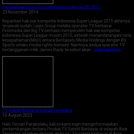
Perusahaan Lippo Grup pemegang hak siar ISL 2015
23 November 2014
Kepastian hak siar kompetisi Indonesia Super League 2015 akhirnya
terjawab sudah. Lippo Group melalui operator TV berbayar
Firstmedia dan Big TV berhasil memperoleh hak siar kompetisi
Indonesia Super League musim 2015, setelah menandatangani nota
kesepahaman(MoU) antara Beritasatu Media Holdings dengan BV
Sports selaku media rights licensee. Nantinya, kedua operator TV
berlangganan milik James Riady tersebut akan…
selengkapnya
TV Satelit Berbayar di Asia Tenggara
10 August 2023
Halo Teman Parabolaku, kali ini kami ingin menginformasikan
perkembangan terbaru Produk TV Satelit Berbayar di wilayah Asia
Tenggara, silahkan disimak disini ya : TV satelit berbayar di Asia