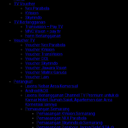
TV Voucher
Nex Parabola
KVision
Skynindo
TV Berlangganan
Transvision – Pay TV
MNC Vision – pay tv
Form Berlangganan
Voucher TV
Voucher Nex Parabola
Voucher KVision
Voucher TransVision
Voucher GOL
Voucher Skynindo
Voucher Jawara Vision
Voucher Matrix Garuda
Voucher Lain
Perangkat
Lisensi Nobar Area Komersial
Android BOX
Lisensi Berlangganan Channel TV Premium untuk di
Kamar Hotel, Rumah Sakit, Apartemen dan Area
Komersial lainnya
Pemasangan Semarang
Pemasangan KVision Semarang
Pemasangan NEX Parabola
Pemasangan Skynindo di Semarang
Pemasangan Parabola Jaring/Solid/FTA di