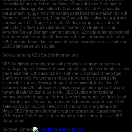
memiliki saham pada National Media Group di Rusia. Sedangkan
stasiun radio unggulan milik RTL Group ialah RTL di Perancis, dan
perusahaan ini juga memiliki saham pada beberapa stasiun radio di
Perancis, Jerman, belgia, Belanda, Spanyol, dan Luksemburg. Anak
perusahaan RTL Group, FremantleMedia, merupakan salah satu
pencipta, produsen, dan dsitributor konten multi-genre di luar
Amerika Serikat. Dengan kantor cabang di 22 negara, jaringan global
komprehensif FremantleMedia menciptakan durasi acara selama
9200 jam per tahun dan mendistribusikan acara berdurasi lebih dari
20.000 jam ke seluruh dunia.
Sekilas tentang CBS Studios International
CBS Studios International adalah pemasok program terkemuka
kepada jaringan televisi internasional, sehingga telah memiliki lisensi
pada lebih dari 200 pasar dalam lebih dari 30 bahasa di berbagai
platform media. Perusahaan ini juga turut berpartisipasi pada
sejumlah saluran televisi patungan internasional, terdiri dari 22
saluran dalam 20 bahasa di 87 wilayah yang menjangkau 100 juta
rumah di seluruh dunia. Selain itu, CBS Studios International
menawarkan berbagai lini format konten bagi studio produksi lokal
di seluruh dunia. Perusahaan ini mendsitribusikan konten dari CBS
Television Studios, CBS Television Distribution, Showtime, CBS
News, CBS Films, dan deretan program acara total durasi selama
70.000 jam. CBS Studios International dalah salah satu divisi CBS
Corporation.
Sumber : Antara