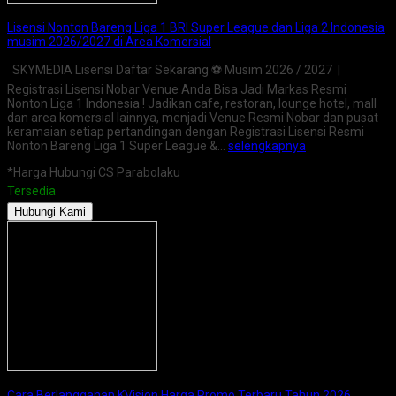
Lisensi Nonton Bareng Liga 1 BRI Super League dan Liga 2 Indonesia
musim 2026/2027 di Area Komersial
SKYMEDIA Lisensi Daftar Sekarang ⚽ Musim 2026 / 2027 |
Registrasi Lisensi Nobar Venue Anda Bisa Jadi Markas Resmi
Nonton Liga 1 Indonesia ! Jadikan cafe, restoran, lounge hotel, mall
dan area komersial lainnya, menjadi Venue Resmi Nobar dan pusat
keramaian setiap pertandingan dengan Registrasi Lisensi Resmi
Nonton Bareng Liga 1 Super League &…
selengkapnya
*Harga Hubungi CS Parabolaku
Tersedia
Hubungi Kami
Cara Berlangganan KVision Harga Promo Terbaru Tahun 2026