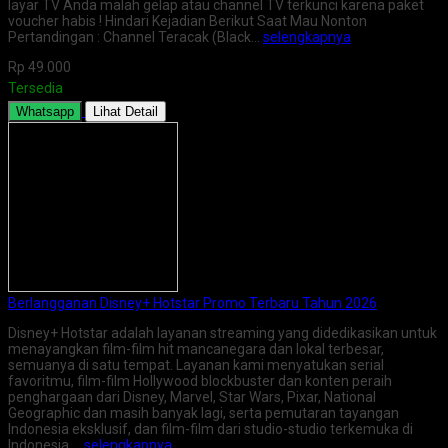
layar TV Anda malah gelap atau channel TV terkunci karena paket
voucher habis ! Hindari Kejadian Berikut Saat Mau Nonton
Pertandingan : Channel Teracak (Black…
selengkapnya
Rp 49.000
Tersedia
Whatsapp
Lihat Detail
Berlangganan Disney+ Hotstar Promo Terbaru Tahun 2026
Disney+ Hotstar adalah layanan streaming yang didedikasikan untuk
menayangkan film-film hit mancanegara dan lokal terbesar,
semuanya di satu tempat. Layanan kami menyatukan serial
favoritmu, film-film Hollywood blockbuster dan konten peraih
penghargaan dari Disney, Marvel, Star Wars, Pixar, National
Geographic dan masih banyak lagi, serta pemutaran tayangan
Indonesia eksklusif, dan film-film dari studio-studio terkemuka di
Indonesia….
selengkapnya