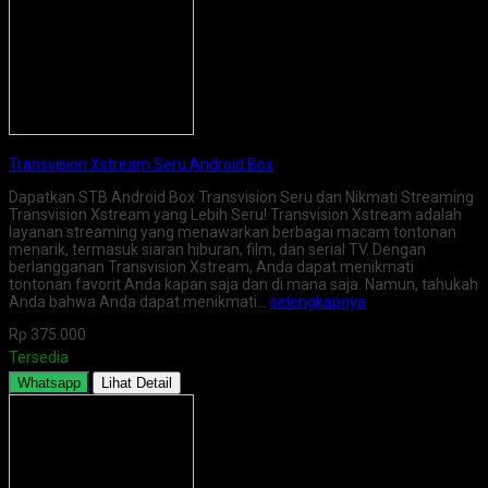
Transvision Xstream Seru Android Box
Dapatkan STB Android Box Transvision Seru dan Nikmati Streaming
Transvision Xstream yang Lebih Seru! Transvision Xstream adalah
layanan streaming yang menawarkan berbagai macam tontonan
menarik, termasuk siaran hiburan, film, dan serial TV. Dengan
berlangganan Transvision Xstream, Anda dapat menikmati
tontonan favorit Anda kapan saja dan di mana saja. Namun, tahukah
Anda bahwa Anda dapat menikmati…
selengkapnya
Rp 375.000
Tersedia
Whatsapp
Lihat Detail