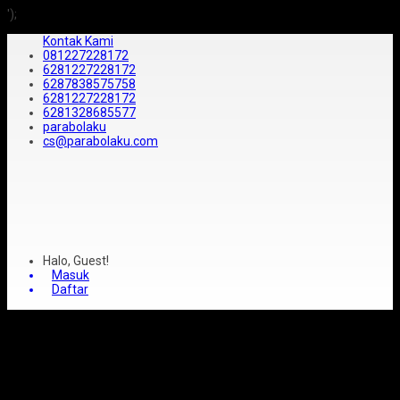
');
Kontak Kami
081227228172
6281227228172
6287838575758
6281227228172
6281328685577
parabolaku
cs@parabolaku.com
Halo, Guest!
Masuk
Daftar