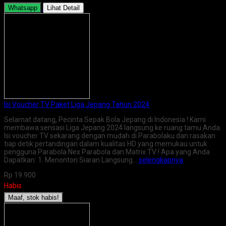
Whatsapp
Lihat Detail
Isi Voucher TV Paket Liga Jepang Tahun 2024
Selamat datang, Pecinta Sepak Bola Jepang di Indonesia ! Kami
membawa sensasi Liga Jepang 2024 langsung ke ruang tamu Anda.
Isi voucher TV sekarang dengan mudah di Parabolaku dan rasakan
tiap detik pertandingan dalam kualitas HD yang memukau untuk
pengguna Parabola Nex Parabola dan Matrix TV ! Apa yang Anda
Dapatkan: 1. Menonton Siaran Langsung…
selengkapnya
Rp 19.900
Habis
Maaf, stok habis!