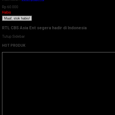
Rp 60.000
Habis
Maaf, stok habis!
RTL CBS Asia Ent segera hadir di Indonesia
Tutup Sidebar
HOT PRODUK