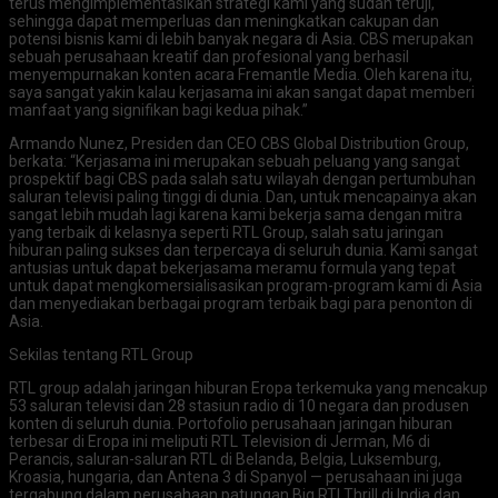
terus mengimplementasikan strategi kami yang sudah teruji,
sehingga dapat memperluas dan meningkatkan cakupan dan
potensi bisnis kami di lebih banyak negara di Asia. CBS merupakan
sebuah perusahaan kreatif dan profesional yang berhasil
menyempurnakan konten acara Fremantle Media. Oleh karena itu,
saya sangat yakin kalau kerjasama ini akan sangat dapat memberi
manfaat yang signifikan bagi kedua pihak.”
Armando Nunez, Presiden dan CEO CBS Global Distribution Group,
berkata: “Kerjasama ini merupakan sebuah peluang yang sangat
prospektif bagi CBS pada salah satu wilayah dengan pertumbuhan
saluran televisi paling tinggi di dunia. Dan, untuk mencapainya akan
sangat lebih mudah lagi karena kami bekerja sama dengan mitra
yang terbaik di kelasnya seperti RTL Group, salah satu jaringan
hiburan paling sukses dan terpercaya di seluruh dunia. Kami sangat
antusias untuk dapat bekerjasama meramu formula yang tepat
untuk dapat mengkomersialisasikan program-program kami di Asia
dan menyediakan berbagai program terbaik bagi para penonton di
Asia.
Sekilas tentang RTL Group
RTL group adalah jaringan hiburan Eropa terkemuka yang mencakup
53 saluran televisi dan 28 stasiun radio di 10 negara dan produsen
konten di seluruh dunia. Portofolio perusahaan jaringan hiburan
terbesar di Eropa ini meliputi RTL Television di Jerman, M6 di
Perancis, saluran-saluran RTL di Belanda, Belgia, Luksemburg,
Kroasia, hungaria, dan Antena 3 di Spanyol — perusahaan ini juga
tergabung dalam perusahaan patungan Big RTl Thrill di India dan