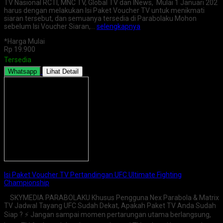
TV Nasional RCTI, MNC TV, Global TV dan INews, Mulai 1 Januari 202
harus dengan melakukan Isi Paket Voucher TV untuk menikmati
siaran tersebut, dan semuanya tersedia di Parabolaku Mohon
sebelum Isi Voucher Siaran,…
selengkapnya
*Harga Mulai
Rp 19.900
Tersedia
Whatsapp
Lihat Detail
Isi Paket Voucher TV Pertandingan UFC Ultimate Fighting
Championship
SKYMEDIA PARABOLAKU Khusus Pengguna Nex Parabola & Matrix
TV Jadwal Tayang UFC Sudah Dekat, Apakah Paket TV Anda Sudah
Siap ? ⚡ Jangan sampai momen pertarungan utama berlangsung,