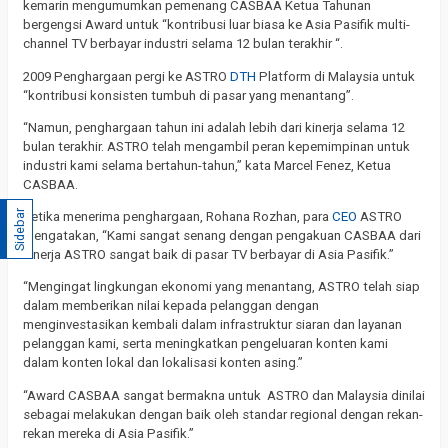
kemarin mengumumkan pemenang CASBAA Ketua Tahunan
bergengsi Award untuk “kontribusi luar biasa ke Asia Pasifik multi-
channel TV berbayar industri selama 12 bulan terakhir “.
2009 Penghargaan pergi ke ASTRO
DTH
Platform di Malaysia untuk
“kontribusi konsisten tumbuh di pasar yang menantang”.
“Namun, penghargaan tahun ini adalah lebih dari kinerja selama 12
bulan terakhir. ASTRO telah mengambil peran kepemimpinan untuk
industri kami selama bertahun-tahun,” kata Marcel Fenez, Ketua
CASBAA.
Sidebar
Ketika menerima penghargaan, Rohana Rozhan, para
CEO
ASTRO
mengatakan, “Kami sangat senang dengan pengakuan CASBAA dari
kinerja ASTRO sangat baik di pasar TV berbayar di Asia Pasifik.”
“Mengingat lingkungan ekonomi yang menantang, ASTRO telah siap
dalam memberikan nilai kepada pelanggan dengan
menginvestasikan kembali dalam infrastruktur siaran dan layanan
pelanggan kami, serta meningkatkan pengeluaran konten kami
dalam konten lokal dan lokalisasi konten asing.”
“Award CASBAA sangat bermakna untuk ASTRO dan Malaysia dinilai
sebagai melakukan dengan baik oleh standar regional dengan rekan-
rekan mereka di Asia Pasifik.”