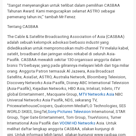
“Sangat menyenangkan untuk terlibat dalam pemilihan CASBAA
Tahunan Award. Kami mengucapkan selamat ASTRO sebagai
pemenang tahun ini,” tambah Mr Fenez.
Tentang CASBAA
The Cable & Satellite Broadcasting Association of Asia (CASBAA)
adalah sebuah kelompok advokasi berbasis industri yang
didedikasikan untuk mempromosikan multi-channel TV melalui kabel,
satelit, broadband dan jaringan video nirkabel di seluruh Asia-
Pasifik. CASBAA mewakili sekitar 130 organisasi anggota dalam
bisnis TV berbayar, yang pada gilirannya melayani lebih dari tiga miliar
orang. Anggota Patron termasuk Al Jazeera, Asia Broadcast
Satellite, AsiaSat, ASTRO, Australia Network, Bloomberg Television,
Discovery Networks Asia-Pasifik, Disney-ABC International Television
(Asia-Pasifik), Kejadian Networks, HBO Asia, Intelsat, Irdeto, ITV
global Entertainment , Macquarie Group,
MTV Networks Asia
NBC
Universal Networks Asia Pasifik, NDS, sekarang TV,
PricewaterhouseCoopers, Qualcomm MediaFLO Technologies, SES
WORLD SKIES, SingTel,
Sony Pictures Television
International, STAR
Group, Tiger Gate Entertainment, Tom Group, TrueVisions, Turner
International Asia Pasifik dan
VOOM HD Networks
Asia. Untuk
melihat daftar lengkap anggota CASBAA, silakan kunjungi di
sini. Untuk informasi lebih lanjut, silakan kunjungi www.casbaa.com.