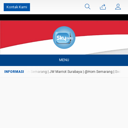
');
Kontak Kami
MENU
Persada Bandungan Semarang | JW Marriot Surabaya | @Hom Semarang | Swiss Bell A