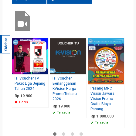
Sidebar
Jual
Pera
untu
wila
*Har
Rp 
Ha
Isi Voucher TV
Isi Voucher
Paket Liga Jepang
Berlangganan
Pasang MNC
Tahun 2024
KVision Harga
Vision Jawara
Promo Terbaru
Rp 19.900
Vision Promo
2026
Habis
Gratis Biaya
Rp 19.900
Pasang
Tersedia
Rp 1.000.000
Tersedia