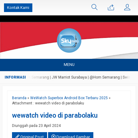
');
Kontak Kami
MENU
Persada Bandungan Semarang | JW Marriot Surabaya | @Hom Semarang | Swiss Bell A
Beranda
»
WeWatch Superbox Android Box Terbaru 2025
»
Attachment : wewatch video di parabolaku
wewatch video di parabolaku
Diunggah pada 23 April 2024
Original Post
Download Gambar