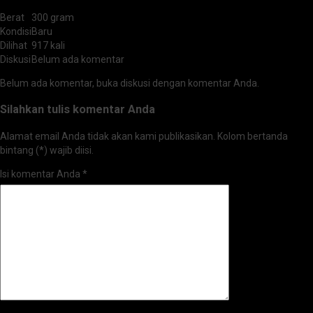
Berat
300 gram
Kondisi
Baru
Dilihat
917 kali
Diskusi
Belum ada komentar
Belum ada komentar, buka diskusi dengan komentar Anda.
Silahkan tulis komentar Anda
Alamat email Anda tidak akan kami publikasikan. Kolom bertanda
bintang (*) wajib diisi.
Isi komentar Anda
*