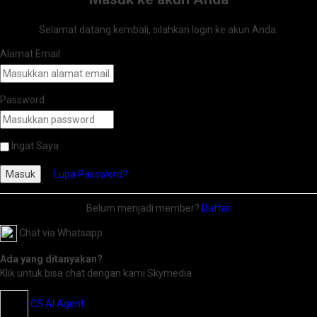
Selamat datang kembali, silahkan login ke akun Anda.
Alamat Email
Password
Ingat Saya
Masuk
Lupa Password?
Belum menjadi member?
Daftar
Chat via Whatsapp
Ada yang ditanyakan?
Klik untuk bisa chat dengan kami Skymedia
CS AI Agent