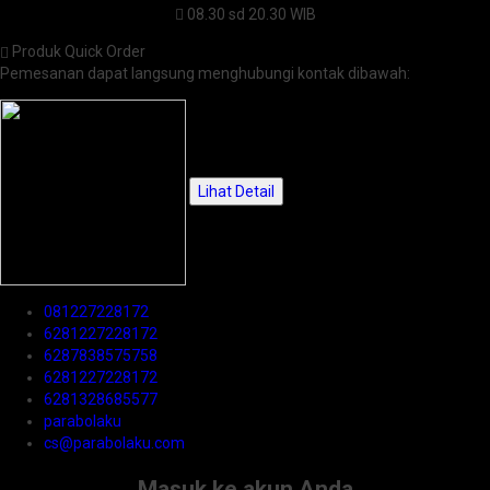
08.30 sd 20.30 WIB
Produk Quick Order
Pemesanan dapat langsung menghubungi kontak dibawah:
Lihat Detail
081227228172
6281227228172
6287838575758
6281227228172
6281328685577
parabolaku
cs@parabolaku.com
Masuk ke akun Anda