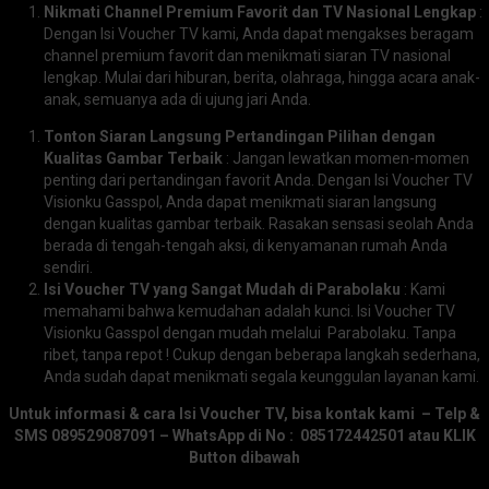
Nikmati Channel Premium Favorit dan TV Nasional Lengkap
:
Dengan Isi Voucher TV kami, Anda dapat mengakses beragam
channel premium favorit dan menikmati siaran TV nasional
lengkap. Mulai dari hiburan, berita, olahraga, hingga acara anak-
anak, semuanya ada di ujung jari Anda.
Tonton Siaran Langsung Pertandingan Pilihan dengan
Kualitas Gambar Terbaik
: Jangan lewatkan momen-momen
penting dari pertandingan favorit Anda. Dengan Isi Voucher TV
Visionku Gasspol, Anda dapat menikmati siaran langsung
dengan kualitas gambar terbaik. Rasakan sensasi seolah Anda
berada di tengah-tengah aksi, di kenyamanan rumah Anda
sendiri.
Isi Voucher TV yang Sangat Mudah di Parabolaku
: Kami
memahami bahwa kemudahan adalah kunci. Isi Voucher TV
Visionku Gasspol dengan mudah melalui Parabolaku. Tanpa
ribet, tanpa repot ! Cukup dengan beberapa langkah sederhana,
Anda sudah dapat menikmati segala keunggulan layanan kami.
Untuk informasi & cara Isi Voucher TV, bisa kontak kami – Telp &
SMS 089529087091 – WhatsApp di
No : 085172442501
atau KLIK
Button dibawah