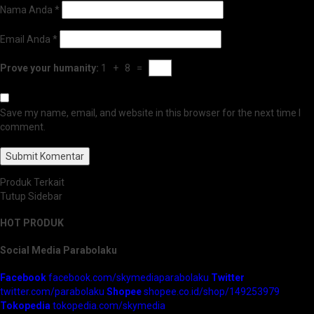
Nama Anda
*
Email Anda
*
Prove your humanity:
1 + 8 =
Save my name, email, and website in this browser for the next time I
comment.
Produk Terkait
Tutup Sidebar
HOT PRODUK
Social Media Parabolaku
Facebook
facebook.com/skymediaparabolaku
Twitter
twitter.com/parabolaku
Shopee
shopee.co.id/shop/149253979
Tokopedia
tokopedia.com/skymedia