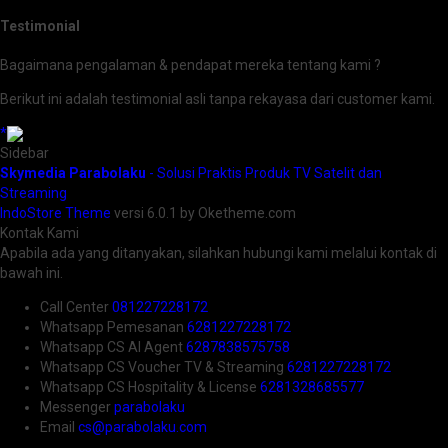
Testimonial
Bagaimana pengalaman & pendapat mereka tentang kami ?
Berikut ini adalah testimonial asli tanpa rekayasa dari customer kami.
*
Sidebar
Skymedia Parabolaku
- Solusi Praktis Produk TV Satelit dan
Streaming
IndoStore Theme
versi 6.0.1 by Oketheme.com
Kontak Kami
Apabila ada yang ditanyakan, silahkan hubungi kami melalui kontak di
bawah ini.
Call Center
081227228172
Whatsapp
Pemesanan
6281227228172
Whatsapp
CS AI Agent
6287838575758
Whatsapp
CS Voucher TV & Streaming
6281227228172
Whatsapp
CS Hospitality & License
6281328685577
Messenger
parabolaku
Email
cs@parabolaku.com