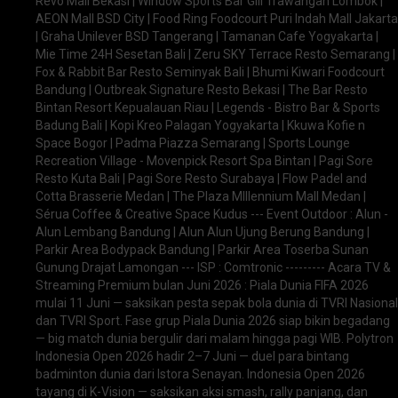
Revo Mall Bekasi | Window Sports Bar Gili Trawangan Lombok |
AEON Mall BSD City | Food Ring Foodcourt Puri Indah Mall Jakarta
| Graha Unilever BSD Tangerang | Tamanan Cafe Yogyakarta |
Mie Time 24H Sesetan Bali | Zeru SKY Terrace Resto Semarang |
Fox & Rabbit Bar Resto Seminyak Bali | Bhumi Kiwari Foodcourt
Bandung | Outbreak Signature Resto Bekasi | The Bar Resto
Bintan Resort Kepualauan Riau | Legends - Bistro Bar & Sports
Badung Bali | Kopi Kreo Palagan Yogyakarta | Kkuwa Kofie n
Space Bogor | Padma Piazza Semarang | Sports Lounge
Recreation Village - Movenpick Resort Spa Bintan | Pagi Sore
Resto Kuta Bali | Pagi Sore Resto Surabaya | Flow Padel and
Cotta Brasserie Medan | The Plaza Mlllennium Mall Medan |
Sérua Coffee & Creative Space Kudus --- Event Outdoor : Alun -
Alun Lembang Bandung | Alun Alun Ujung Berung Bandung |
Parkir Area Bodypack Bandung | Parkir Area Toserba Sunan
Gunung Drajat Lamongan --- ISP : Comtronic --------- Acara TV &
Streaming Premium bulan Juni 2026 : Piala Dunia FIFA 2026
mulai 11 Juni — saksikan pesta sepak bola dunia di TVRI Nasional
dan TVRI Sport. Fase grup Piala Dunia 2026 siap bikin begadang
— big match dunia bergulir dari malam hingga pagi WIB. Polytron
Indonesia Open 2026 hadir 2–7 Juni — duel para bintang
badminton dunia dari Istora Senayan. Indonesia Open 2026
tayang di K-Vision — saksikan aksi smash, rally panjang, dan