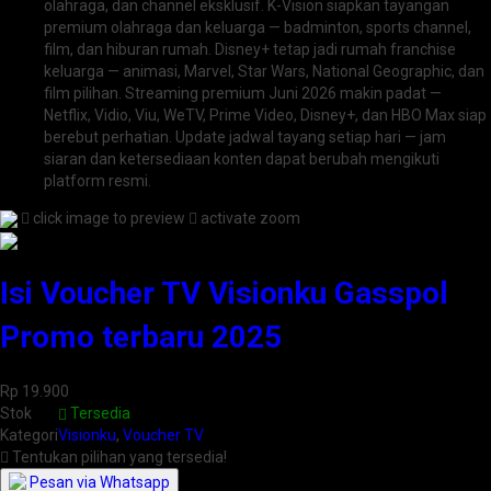
olahraga, dan channel eksklusif. K-Vision siapkan tayangan
premium olahraga dan keluarga — badminton, sports channel,
film, dan hiburan rumah. Disney+ tetap jadi rumah franchise
keluarga — animasi, Marvel, Star Wars, National Geographic, dan
film pilihan. Streaming premium Juni 2026 makin padat —
Netflix, Vidio, Viu, WeTV, Prime Video, Disney+, dan HBO Max siap
berebut perhatian. Update jadwal tayang setiap hari — jam
siaran dan ketersediaan konten dapat berubah mengikuti
platform resmi.
click image to preview
activate zoom
Isi Voucher TV Visionku Gasspol
Promo terbaru 2025
Rp 19.900
Stok
Tersedia
Kategori
Visionku
,
Voucher TV
Tentukan pilihan yang tersedia!
Pesan via Whatsapp