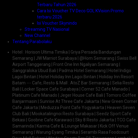
Terbaru Tahun 2026
Cara Isi Voucher TV Deco GOL KVision Promo
terbaru 2026
Isi Voucher Skynindo
Streaming TV Nasional
New Channel
Tentang Parabolaku
Hotel : Horison Ultima Timika | Griya Persada Bandungan
Semarang | JW Marriot Surabaya | @Hom Semarang | Swiss Bell
Airport Tanggerang | Front One Inn Ngaliyan Semarang |
Sanggraloka Ubud Bali | Padma Hotel Semarang | Hotel Indigo
Lagoi Bintan | Hotel Holiday Inn Lagoi Bintan | Holiday Inn Resort
Batam --- Cafe, Resto & Mall : AtoZ Bar Semarang | Selia Resto
Bali | Locker Space Cafe Surabaya | Corner 52 Cafe Manado |
Platinum Cafe Manado | Jeger House Cafe Bali | Tomoro Coffee
Banjarmasin | Sunrise At Three Cafe Jakarta | New Green Corner
Cafe Jakarta | Meduzza Point Cafe Yogyakarta | Heaven Seven
Club Bali | Mookatalingnoi Resto Surabaya | Seedz Sport Cafe
Bekasi | Goobne Cafe Karawaci | Sky 8 Resto Jakarta | TCO Cafe
Samarinda | Karma Cafe & Lounge Makasar | Kick Off Venue
Semarang | Warung Eyang Timika | Serambi Rasa Foodcourt