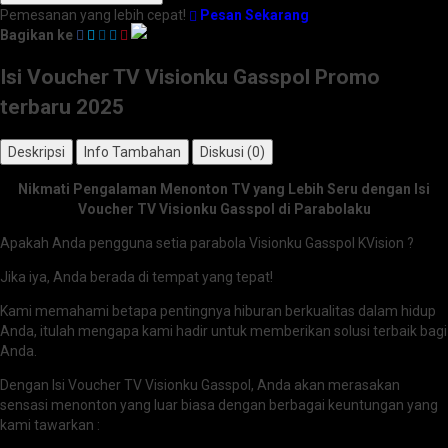
Pemesanan yang lebih cepat!
Pesan Sekarang
Bagikan ke
Isi Voucher TV Visionku Gasspol Promo
terbaru 2025
Deskripsi
Info Tambahan
Diskusi (0)
Nikmati Pengalaman Menonton TV yang Lebih Seru dengan Isi
Voucher TV Visionku Gasspol di Parabolaku
Apakah Anda pengguna setia parabola Visionku Gasspol KVision ?
Jika iya, Anda berada di tempat yang tepat!
Kami memahami betapa pentingnya hiburan berkualitas dalam hidup
Anda, itulah mengapa kami hadir untuk memberikan solusi terbaik bagi
Anda.
Dengan Isi Voucher TV Visionku Gasspol, Anda akan merasakan
sensasi menonton yang luar biasa dengan berbagai keuntungan yang
kami tawarkan :