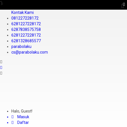
');
Kontak Kami
081227228172
6281227228172
6287838575758
6281227228172
6281328685577
parabolaku
cs@parabolaku.com
Halo, Guest!
Masuk
Daftar