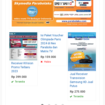
Isi Paket Voucher
Lise
Olimpiade Paris
Bare
2024 di Nex
Supe
Parabola dan
Liga
Matrix TV
mus
di A
Rp 159.000
*Ha
Habis
Receiver KVision
CS 
Promo Terbaru
Te
2023
Jual Receiver
Rp 399.000
Transvision
Tersedia
Samsung HD Jual
Putus
Rp 275.000
Tersedia