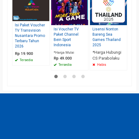
di A
*Ha
CS 
Te
Isi Paket Voucher
Isi Voucher TV
Lisensi Nonton
TV Transvision
Paket Channel
Bareng Sea
Nusantara Promo
Bein Sport
Games Thailand
Terbaru Tahun
Indonesia
2025
2026
*Harga Hubungi
*Harga Mulai
Rp 19.900
Rp 49.000
CS Parabolaku
Tersedia
Tersedia
Habis