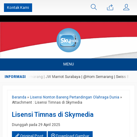
');
Kontak Kami
MENU
ada Bandungan Semarang | JW Marriot Surabaya | @Hom Semarang | Swiss Bell Airpo
Beranda
»
Lisensi Nonton Bareng Pertandingan Olahraga Dunia
»
Attachment : Lisensi Timnas di Skymedia
Lisensi Timnas di Skymedia
Diunggah pada 29 April 2025
Original Post
Download Gambar