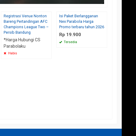
Registrasi Venue Nonton
Isi Paket Berlangganan
Cara Berlan
Bareng Pertandingan AFC
Nex Parabola Harga
Promo Terb
Champions League Two –
Promo terbaru tahun 2026
2026
Persib Bandung
Rp 19.900
*Harga Mulai
*Harga Hubungi CS
Rp 75.00
Tersedia
Parabolaku
Tersedia
Habis