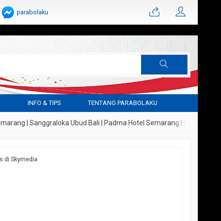
parabolaku
G
INFO & TIPS
TENTANG PARABOLAKU
 | Sanggraloka Ubud Bali | Padma Hotel Semarang | Hotel Indigo Lagoi 
is di Skymedia