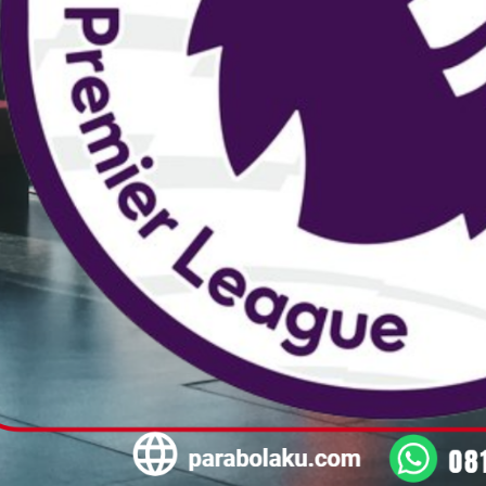
Heriyanto
WAWAN ARIANT
TAPANULI T
dan berkesan,
Sangan puas dengan pelayanan
antap
adminnya
Isi Paket Transvisio
di Skymedia Parabolaku
(5/5)
(5/5)
ada niat mau ke temp