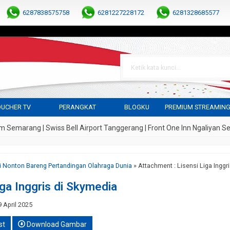
6287838575758
6281227228172
6281328685577
UCHER TV
PERANGKAT
BLOGKU
PREMIUM STREAMIN
ang | Swiss Bell Airport Tanggerang | Front One Inn Ngaliyan Semarang
i Nonton Bareng Pertandingan Olahraga Dunia
» Attachment : Lisensi Liga Inggr
iga Inggris di Skymedia
 April 2025
st
Download Gambar