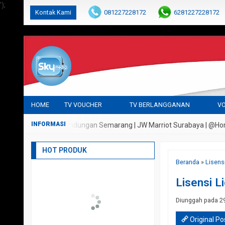
');
Kontak Kami
081227228172
6281227228172
cs@parabolaku.com
HOME
TV VOUCHER
TV BERLANGGANAN
VO
| Griya Persada Bandungan Semarang | JW Marriot Surabaya | @Hom Semar
HOT PRODUK
Beranda
»
Lisens
Lisensi L
Diunggah pada 29
Original Po