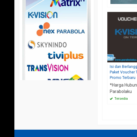
Isi dan Berlang
Paket Voucher 
Promo Terbaru
*Harga Hubun
Parabolaku
Tersedia