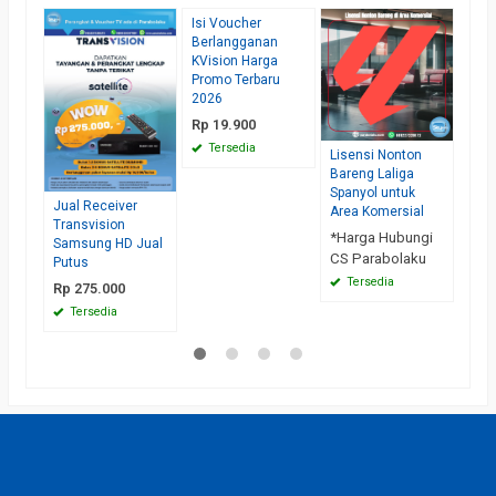
Isi Voucher
Isi 
Berlangganan
Ber
KVision Harga
Pake
Promo Terbaru
Pial
2026
*Ha
Rp 19.900
CS 
Tersedia
Ha
Lisensi Nonton
Bareng Laliga
Spanyol untuk
Jual Receiver
Area Komersial
Transvision
*Harga Hubungi
Samsung HD Jual
CS Parabolaku
Putus
Tersedia
Rp 275.000
Tersedia