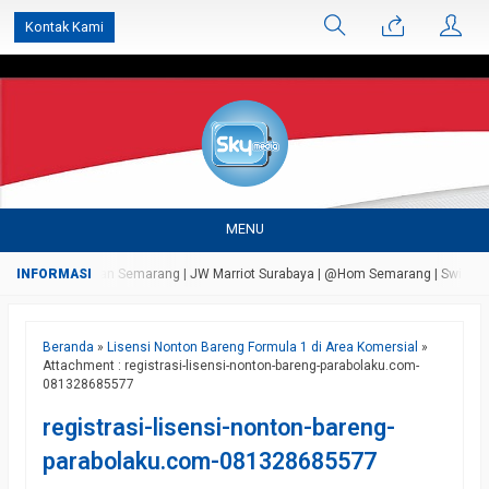
');
Kontak Kami
MENU
Persada Bandungan Semarang | JW Marriot Surabaya | @Hom Semarang | Swiss Bell A
Beranda
»
Lisensi Nonton Bareng Formula 1 di Area Komersial
»
Attachment : registrasi-lisensi-nonton-bareng-parabolaku.com-
081328685577
registrasi-lisensi-nonton-bareng-
parabolaku.com-081328685577