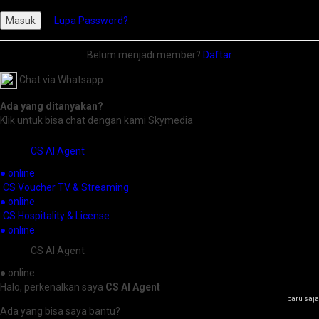
Masuk
Lupa Password?
Belum menjadi member?
Daftar
Chat via Whatsapp
Ada yang ditanyakan?
Klik untuk bisa chat dengan kami Skymedia
CS AI Agent
● online
CS Voucher TV & Streaming
● online
CS Hospitality & License
● online
CS AI Agent
● online
Halo, perkenalkan saya
CS AI Agent
baru saja
Ada yang bisa saya bantu?