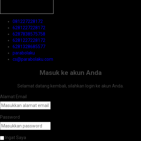
081227228172
6281227228172
6287838575758
6281227228172
6281328685577
parabolaku
cs@parabolaku.com
Masuk ke akun Anda
Selamat datang kembali, silahkan login ke akun Anda.
Alamat Email
Password
Ingat Saya