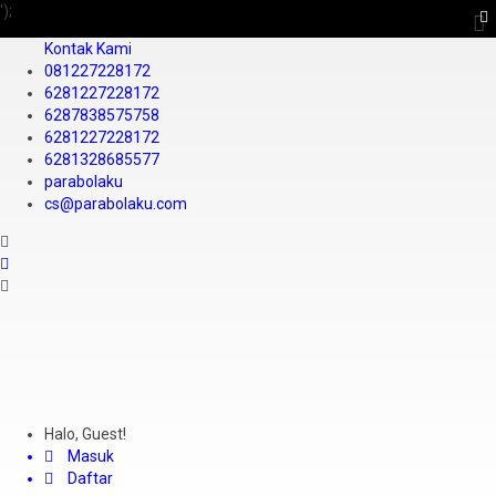
');
Kontak Kami
081227228172
6281227228172
6287838575758
6281227228172
6281328685577
parabolaku
cs@parabolaku.com
Halo, Guest!
Masuk
Daftar