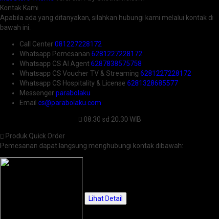
Kontak Kami
Apabila ada yang ditanyakan, silahkan hubungi kami melalui kontak di
bawah ini.
Call Center
081227228172
Whatsapp
Pemesanan
6281227228172
Whatsapp
CS AI Agent
6287838575758
Whatsapp
CS Voucher TV & Streaming
6281227228172
Whatsapp
CS Hospitality & License
6281328685577
Messenger
parabolaku
Email
cs@parabolaku.com
08.30 sd 20.30 WIB
Produk Quick Order
Pemesanan dapat langsung menghubungi kontak dibawah:
Lihat Detail