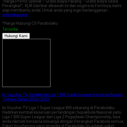
“Harga Promo Spesial – Gratis Biaya Pasang – Gratis Biaya Sewa
Perangkat”, KLIK Gambar dibawah ini dan segera Isi Formnya, kami
siap membantu anda. Untuk anda yang ingin berlangganan…
selengkapnya
*Harga Hubungi CS Parabolaku
Tersedia
Hubungi Kami
Isi Voucher TV Sepakbola Liga 1 BRI Super League Indonesia Musim
Terbaru Tahun 2026/2027
Isi Voucher TV Liga 1 Super League BRI sekarang di Parabolaku
Hadirkan kembali keseruan pertandingan Sepakbola Nasional yaitu
Liga 1 BRI Super League dan Liga 2 Pegadaian Championship, bisa
anda nikmati bersama keluarga dengan Perangkat Parabola semua
Paket Vouchernya yang tersedia di Parabolaku Ini adalah paket