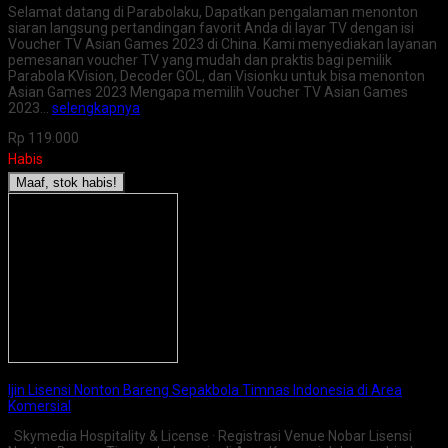
Selamat datang di Parabolaku, Dapatkan pengalaman menonton
siaran langsung pertandingan favorit Anda di layar TV dengan isi
Voucher TV Asian Games 2023 di China. Kami menyediakan layanan
pemesanan voucher TV yang mudah dan praktis bagi pemilik
Parabola KVision, Decoder GOL, dan Visionku untuk bisa menonton
Asian Games 2023 Mengapa memilih Voucher TV Asian Games
2023…
selengkapnya
Rp 119.000
Habis
Maaf, stok habis!
Ijin Lisensi Nonton Bareng Sepakbola Timnas Indonesia di Area
Komersial
Skymedia Hospitality & License · Registrasi Venue Nobar Lisensi