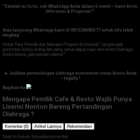
“Setelah isi form, cek WhatsApp Anda dalam 5 menit – kami kirim
Informasi & Proposal !”
Atau langsung Whatsapp kami di 081328685577 untuk info lebih
lengkap
Untuk Para Pemilik dan Manajer Properti Komersial “Jangan jadi
penonton bisnis orang lain yang ramai dapat cuan dari event olahraga.
Ambil lisensi, jadi pemain utama!”
🔥
Jadikan pertandingan olahraga momentum emas bisnis Anda
– legally !
Bagikan ke
Mengapa Pemilik Cafe & Resto Wajib Punya
Lisensi Nonton Bareng Pertandingan
Olahraga ?
Komentar (0)
Artikel Lainnya
Rekomendasi
Saat ini belum tersedia komentar.