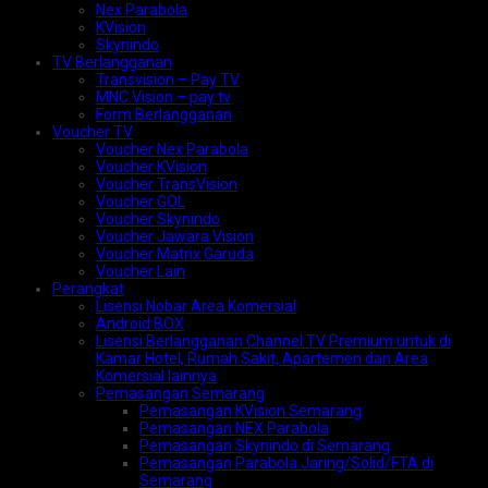
Nex Parabola
KVision
Skynindo
TV Berlangganan
Transvision – Pay TV
MNC Vision – pay tv
Form Berlangganan
Voucher TV
Voucher Nex Parabola
Voucher KVision
Voucher TransVision
Voucher GOL
Voucher Skynindo
Voucher Jawara Vision
Voucher Matrix Garuda
Voucher Lain
Perangkat
Lisensi Nobar Area Komersial
Android BOX
Lisensi Berlangganan Channel TV Premium untuk di
Kamar Hotel, Rumah Sakit, Apartemen dan Area
Komersial lainnya
Pemasangan Semarang
Pemasangan KVision Semarang
Pemasangan NEX Parabola
Pemasangan Skynindo di Semarang
Pemasangan Parabola Jaring/Solid/FTA di
Semarang