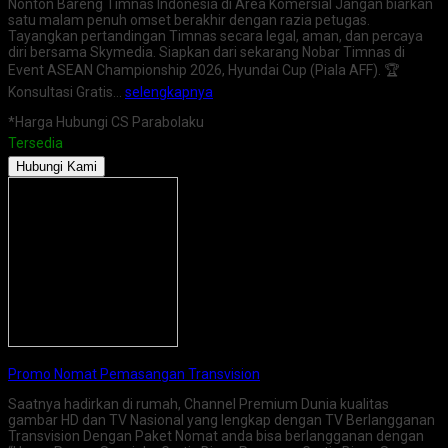
Nonton Bareng Timnas Indonesia di Area Komersial Jangan biarkan
satu malam penuh omset berakhir dengan razia petugas.
Tayangkan pertandingan Timnas secara legal, aman, dan percaya
diri bersama Skymedia. Siapkan dari sekarang Nobar Timnas di
Event ASEAN Championship 2026, Hyundai Cup (Piala AFF). 🏆
Konsultasi Gratis…
selengkapnya
*Harga Hubungi CS Parabolaku
Tersedia
Hubungi Kami
Promo Nomat Pemasangan Transvision
Saatnya hadirkan di rumah, Channel Premium Dunia kualitas
gambar HD dan TV Nasional yang lengkap dengan TV Berlangganan
Transvision Dengan Paket Nomat anda bisa berlangganan dengan