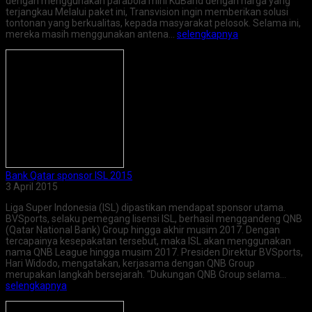
dengan menggunakan parabola mini KuBand dengan harga yang
terjangkau Melalui paket ini, Transvision ingin memberikan solusi
tontonan yang berkualitas, kepada masyarakat pelosok. Selama ini,
mereka masih menggunakan antena…
selengkapnya
Bank Qatar sponsor ISL 2015
3 April 2015
Liga Super Indonesia (ISL) dipastikan mendapat sponsor utama.
BVSports, selaku pemegang lisensi ISL, berhasil menggandeng QNB
(Qatar National Bank) Group hingga akhir musim 2017. Dengan
tercapainya kesepakatan tersebut, maka ISL akan menggunakan
nama QNB League hingga musim 2017. Presiden Direktur BVSports,
Hari Widodo, mengatakan, kerjasama dengan QNB Group
merupakan langkah bersejarah. “Dukungan QNB Group selama…
selengkapnya