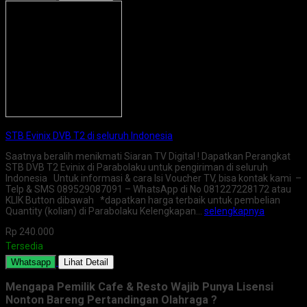
STB Evinix DVB T2 di seluruh Indonesia
Saatnya beralih menikmati Siaran TV Digital ! Dapatkan Perangkat
STB DVB T2 Evinix di Parabolaku untuk pengiriman di seluruh
Indonesia Untuk informasi & cara Isi Voucher TV, bisa kontak kami –
Telp & SMS 089529087091 – WhatsApp di No 081227228172 atau
KLIK Button dibawah *dapatkan harga terbaik untuk pembelian
Quantity (kolian) di Parabolaku Kelengkapan…
selengkapnya
Rp 240.000
Tersedia
Whatsapp
Lihat Detail
Mengapa Pemilik Cafe & Resto Wajib Punya Lisensi
Nonton Bareng Pertandingan Olahraga ?