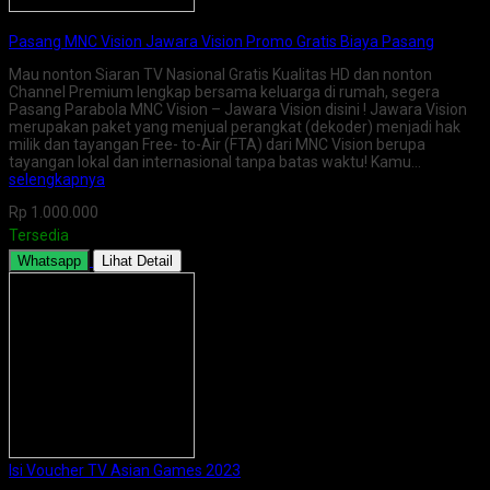
Pasang MNC Vision Jawara Vision Promo Gratis Biaya Pasang
Mau nonton Siaran TV Nasional Gratis Kualitas HD dan nonton
Channel Premium lengkap bersama keluarga di rumah, segera
Pasang Parabola MNC Vision – Jawara Vision disini ! Jawara Vision
merupakan paket yang menjual perangkat (dekoder) menjadi hak
milik dan tayangan Free- to-Air (FTA) dari MNC Vision berupa
tayangan lokal dan internasional tanpa batas waktu! Kamu…
selengkapnya
Rp 1.000.000
Tersedia
Whatsapp
Lihat Detail
Isi Voucher TV Asian Games 2023