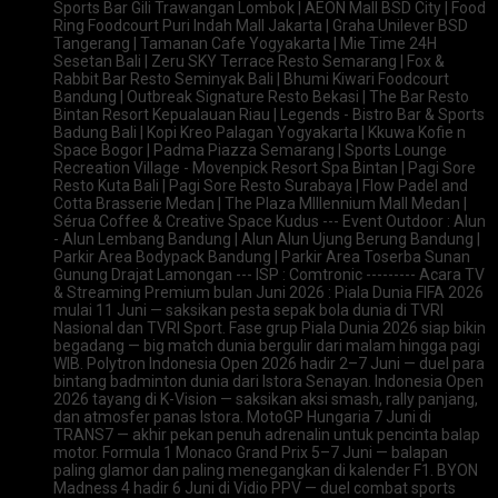
Sports Bar Gili Trawangan Lombok | AEON Mall BSD City | Food
Ring Foodcourt Puri Indah Mall Jakarta | Graha Unilever BSD
Tangerang | Tamanan Cafe Yogyakarta | Mie Time 24H
Sesetan Bali | Zeru SKY Terrace Resto Semarang | Fox &
Rabbit Bar Resto Seminyak Bali | Bhumi Kiwari Foodcourt
Bandung | Outbreak Signature Resto Bekasi | The Bar Resto
Bintan Resort Kepualauan Riau | Legends - Bistro Bar & Sports
Badung Bali | Kopi Kreo Palagan Yogyakarta | Kkuwa Kofie n
Space Bogor | Padma Piazza Semarang | Sports Lounge
Recreation Village - Movenpick Resort Spa Bintan | Pagi Sore
Resto Kuta Bali | Pagi Sore Resto Surabaya | Flow Padel and
Cotta Brasserie Medan | The Plaza Mlllennium Mall Medan |
Sérua Coffee & Creative Space Kudus --- Event Outdoor : Alun
- Alun Lembang Bandung | Alun Alun Ujung Berung Bandung |
Parkir Area Bodypack Bandung | Parkir Area Toserba Sunan
Gunung Drajat Lamongan --- ISP : Comtronic --------- Acara TV
& Streaming Premium bulan Juni 2026 : Piala Dunia FIFA 2026
mulai 11 Juni — saksikan pesta sepak bola dunia di TVRI
Nasional dan TVRI Sport. Fase grup Piala Dunia 2026 siap bikin
begadang — big match dunia bergulir dari malam hingga pagi
WIB. Polytron Indonesia Open 2026 hadir 2–7 Juni — duel para
bintang badminton dunia dari Istora Senayan. Indonesia Open
2026 tayang di K-Vision — saksikan aksi smash, rally panjang,
dan atmosfer panas Istora. MotoGP Hungaria 7 Juni di
TRANS7 — akhir pekan penuh adrenalin untuk pencinta balap
motor. Formula 1 Monaco Grand Prix 5–7 Juni — balapan
paling glamor dan paling menegangkan di kalender F1. BYON
Madness 4 hadir 6 Juni di Vidio PPV — duel combat sports