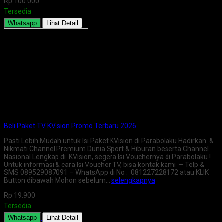
Rp 100.000
Tersedia
Whatsapp
Lihat Detail
Beli Paket TV KVision Promo Terbaru 2026
Pasti Lebih Mudah untuk Isi Paket KVision di Parabolaku Hadirkan &
Nikmati Channel Premium Dunia Sport & Hiburan beserta Channel
Nasional Lengkap di KVision, segera Isi Vouchernya di Parabolaku !
Untuk informasi & cara Isi Voucher TV, bisa kontak kami – Telp &
SMS 089529087091 – WhatsApp di No : 081227228172 atau KLIK
Button dibawah Mohon sebelum…
selengkapnya
Rp 19.900
Tersedia
Whatsapp
Lihat Detail