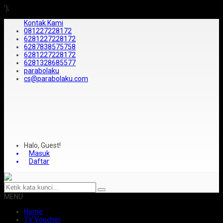
');
Kontak Kami
081227228172
6281227228172
6287838575758
6281227228172
6281328685577
parabolaku
cs@parabolaku.com
Halo, Guest!
Masuk
Daftar
MENU
Home
TV Voucher