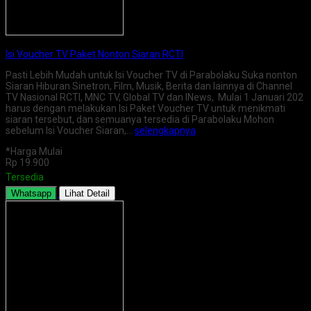
Isi Voucher TV Paket Nonton Siaran RCTI
Pasti Lebih Mudah untuk Isi Voucher TV di Parabolaku Suka nonton
Siaran Hiburan Sinetron, Film, Musik, Berita dan lainnya di Channel
TV Nasional RCTI, MNC TV, Global TV dan INews, Mulai 1 Januari 202
harus dengan melakukan Isi Paket Voucher TV untuk menikmati
siaran tersebut, dan semuanya tersedia di Parabolaku Mohon
sebelum Isi Voucher Siaran,…
selengkapnya
*Harga Mulai
Rp 19.900
Tersedia
Whatsapp
Lihat Detail