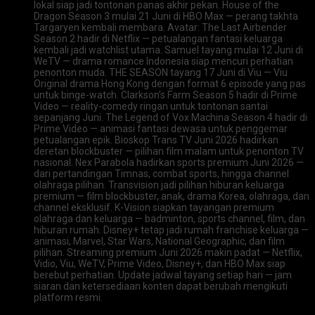
lokal siap jadi tontonan panas akhir pekan. House of the
Dragon Season 3 mulai 21 Juni di HBO Max — perang takhta
Targaryen kembali membara. Avatar: The Last Airbender
Season 2 hadir di Netflix — petualangan fantasi keluarga
kembali jadi watchlist utama. Samuel tayang mulai 12 Juni di
WeTV — drama romance Indonesia siap mencuri perhatian
penonton muda. THE SEASON tayang 17 Juni di Viu — Viu
Original drama Hong Kong dengan format 6 episode yang pas
untuk binge-watch. Clarkson’s Farm Season 5 hadir di Prime
Video — reality-comedy ringan untuk tontonan santai
sepanjang Juni. The Legend of Vox Machina Season 4 hadir di
Prime Video — animasi fantasi dewasa untuk penggemar
petualangan epik. Bioskop Trans TV Juni 2026 hadirkan
deretan blockbuster — pilihan film malam untuk penonton TV
nasional. Nex Parabola hadirkan sports premium Juni 2026 —
dari pertandingan Timnas, combat sports, hingga channel
olahraga pilihan. Transvision jadi pilihan hiburan keluarga
premium — film blockbuster, anak, drama Korea, olahraga, dan
channel eksklusif. K-Vision siapkan tayangan premium
olahraga dan keluarga — badminton, sports channel, film, dan
hiburan rumah. Disney+ tetap jadi rumah franchise keluarga —
animasi, Marvel, Star Wars, National Geographic, dan film
pilihan. Streaming premium Juni 2026 makin padat — Netflix,
Vidio, Viu, WeTV, Prime Video, Disney+, dan HBO Max siap
berebut perhatian. Update jadwal tayang setiap hari — jam
siaran dan ketersediaan konten dapat berubah mengikuti
platform resmi.