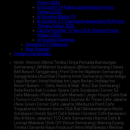
Promo 2026
Isi Voucher TV Paket untuk KVision Promo
Terbaru 2026
Isi Voucher Matrix TV
Isi Voucher TV Transvision Nusantara HD Promo
Terbaru Tahun 2026
Cara Isi Voucher TV Deco GOL KVision Promo
terbaru 2026
Isi Voucher Skynindo
Streaming TV Nasional
New Channel
Tentang Parabolaku
Hotel : Horison Ultima Timika | Griya Persada Bandungan
Semarang | JW Marriot Surabaya | @Hom Semarang | Swiss
Bell Airport Tanggerang | Front One Inn Ngaliyan Semarang |
Sanggraloka Ubud Bali | Padma Hotel Semarang | Hotel Indigo
Lagoi Bintan | Hotel Holiday Inn Lagoi Bintan | Holiday Inn
Resort Batam --- Cafe, Resto & Mall : AtoZ Bar Semarang |
Selia Resto Bali | Locker Space Cafe Surabaya | Corner 52
Cafe Manado | Platinum Cafe Manado | Jeger House Cafe Bali
| Tomoro Coffee Banjarmasin | Sunrise At Three Cafe Jakarta
| New Green Corner Cafe Jakarta | Meduzza Point Cafe
Yogyakarta | Heaven Seven Club Bali | Mookatalingnoi Resto
Surabaya | Seedz Sport Cafe Bekasi | Goobne Cafe Karawaci |
Sky 8 Resto Jakarta | TCO Cafe Samarinda | Karma Cafe &
Lounge Makasar | Kick Off Venue Semarang | Warung Eyang
Timika | Serambi Rasa Foodcourt Revo Mall Bekasi | Window