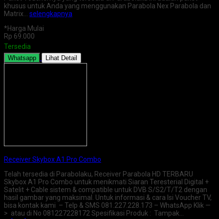
khusus untuk Anda yang menggunakan Parabola Nex Parabola dan
Matrix…
selengkapnya
*Harga Mulai
Rp 69.000
Tersedia
Whatsapp
Lihat Detail
Receiver Skybox A1 Pro Combo
Telah tersedia di Parabolaku, Receiver Parabola HD TERBARU
Skybox A1 Pro Combo untuk menikmati Siaran Teresterial Digital +
Satelit + Cable sistem & compatible untuk DVB S/S2/T/T2 dengan
hasil gambar yang maksimal. Untuk informasi & cara Isi Voucher TV,
bisa kontak kami – Telp & SMS 081.227.228.173 – WhatsApp Klik —
> atau di No 081227228172 Spesifikasi Produk : Tampak…