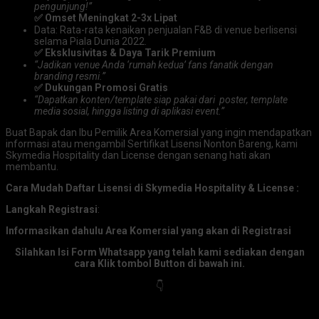
pengunjung!”
✅ Omset Meningkat 2-3x Lipat
Data: Rata-rata kenaikan penjualan F&B di venue berlisensi
selama Piala Dunia 2022.
✅ Eksklusivitas & Daya Tarik Premium
“Jadikan venue Anda ‘rumah kedua’ fans fanatik dengan
branding resmi.”
✅ Dukungan Promosi Gratis
“Dapatkan konten/template siap pakai dari poster, template
media sosial, hingga listing di aplikasi event.”
Buat Bapak dan Ibu Pemilik Area Komersial yang ingin mendapatkan
informasi atau mengambil Sertifikat Lisensi Nonton Bareng, kami
Skymedia Hospitality dan License dengan senang hati akan
membantu.
Cara Mudah Daftar Lisensi di Skymedia Hospitality & License :
Langkah Registrasi
:
Informasikan dahulu Area Komersial yang akan di Registrasi
Silahkan Isi Form Whatsapp yang telah kami sediakan dengan
cara
Klik tombol Button di bawah ini.
👇