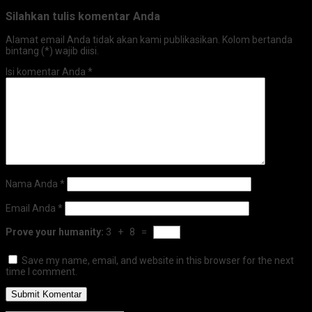
Silahkan tulis komentar Anda
Alamat email Anda tidak akan kami publikasikan. Kolom bertanda
bintang (*) wajib diisi.
Isi komentar Anda
*
Nama Anda
*
Email Anda
*
Prove your humanity:
3 + 8 =
Save my name, email, and website in this browser for the next
time I comment.