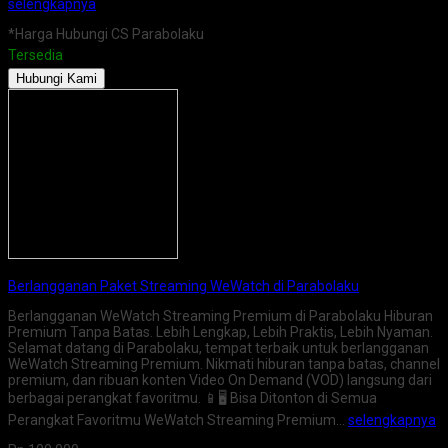
selengkapnya
*Harga Hubungi CS Parabolaku
Tersedia
Hubungi Kami
Berlangganan Paket Streaming WeWatch di Parabolaku
Berlangganan WeWatch Streaming Premium di Parabolaku Hiburan
Premium Tanpa Batas. Lebih Lengkap, Lebih Praktis, Lebih Nyaman.
Selamat datang di Parabolaku, tempat terbaik untuk berlangganan
WeWatch Streaming Premium. Nikmati hiburan tanpa batas, channel
premium, dan ribuan konten Video On Demand (VOD) langsung dari
berbagai perangkat favoritmu. 📱🖥️ Bisa Ditonton di Semua
Perangkat Favoritmu WeWatch Streaming Premium…
selengkapnya