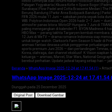
Resto Seminyak Bali | Bhumi Kiwari Foodcourt Bandung | O
Palagan Yogyakarta | Kkuwa Kofie n Space Bogor | Padma 
Surabaya | Flow Padel and Cotta Brasserie Medan | The P
Berung Bandung | Parkir Area Bodypack Bandung | Parkir 
FIFA 2026 mulai 11 Juni — saksikan pesta sepak bola duni
WIB. Polytron Indonesia Open 2026 hadir 2–7 Juni — duel 
atmosfer panas Istora. MotoGP Hungaria 7 Juni di TRANS
paling menegangkan di kalender F1. BYON Madness 4 hadir 
HBO Max — perang takhta Targaryen kembali membara. Avat
12 Juni di WeTV — drama romance Indonesia siap mencur
untuk binge-watch. Clarkson’s Farm Season 5 hadir di Pr
animasi fantasi dewasa untuk penggemar petualangan epi
sports premium Juni 2026 — dari pertandingan Timnas, com
Korea, olahraga, dan channel eksklusif. K-Vision siapkan
keluarga — animasi, Marvel, Star Wars, National Geograph
berebut perhatian. Update jadwal tayang setiap hari — j
Beranda
»
WhatsApp Image 2025-12-24 at 17.41.54 (1)
» Attac
WhatsApp Image 2025-12-24 at 17.41.54 
Diunggah pada 25 December 2025
Original Post
Download Gambar