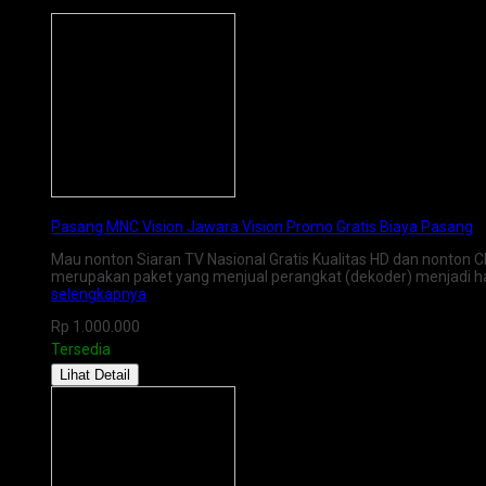
Pasang MNC Vision Jawara Vision Promo Gratis Biaya Pasang
Mau nonton Siaran TV Nasional Gratis Kualitas HD dan nonton 
merupakan paket yang menjual perangkat (dekoder) menjadi hak
selengkapnya
Rp 1.000.000
Tersedia
Lihat Detail