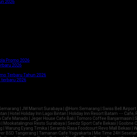
un 2026
bola Promo 2026
erbaru 2026
romo Terbaru Tahun 2026
 terbaru 2026
n Semarang | JW Marriot Surabaya | @Hom Semarang | Swiss Bell Airport
an | Hotel Holiday Inn Lagoi Bintan | Holiday Inn Resort Batam --- Cafe, 
 Cafe Manado | Jeger House Cafe Bali | Tomoro Coffee Banjarmasin | Su
| Mookatalingnoi Resto Surabaya | Seedz Sport Cafe Bekasi | Goobne C
| Warung Eyang Timika | Serambi Rasa Foodcourt Revo Mall Bekasi | Wi
lever BSD Tangerang | Tamanan Cafe Yogyakarta | Mie Time 24H Sesetan 