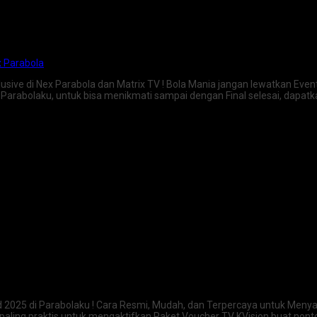
x Parabola
usive di Nex Parabola dan Matrix TV ! Bola Mania jangan lewatkan Even
i Parabolaku, untuk bisa menikmati sampai dengan Final selesai, dapa
2025 di Parabolaku ! Cara Resmi, Mudah, dan Terpercaya untuk Menyaks
paling praktis untuk mengaktifkan Paket Voucher TV KVision buat nont