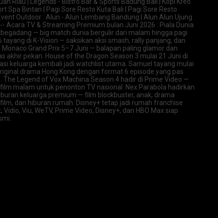
n Riau | Legends - Bistro Bar & Sports Badung Bali | Kopi Kreo
 Spa Bintan | Pagi Sore Resto Kuta Bali | Pagi Sore Resto
Event Outdoor : Alun - Alun Lembang Bandung | Alun Alun Ujung
--- Acara TV & Streaming Premium bulan Juni 2026 : Piala Dunia
in begadang — big match dunia bergulir dari malam hingga pagi
tayang di K-Vision — saksikan aksi smash, rally panjang, dan
1 Monaco Grand Prix 5–7 Juni — balapan paling glamor dan
as akhir pekan. House of the Dragon Season 3 mulai 21 Juni di
si keluarga kembali jadi watchlist utama. Samuel tayang mulai
riginal drama Hong Kong dengan format 6 episode yang pas
i. The Legend of Vox Machina Season 4 hadir di Prime Video —
 film malam untuk penonton TV nasional. Nex Parabola hadirkan
hiburan keluarga premium — film blockbuster, anak, drama
film, dan hiburan rumah. Disney+ tetap jadi rumah franchise
, Vidio, Viu, WeTV, Prime Video, Disney+, dan HBO Max siap
smi.