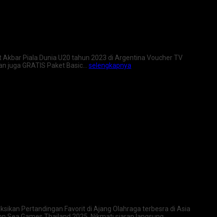
t Akbar Piala Dunia U20 tahun 2023 di Argentina Voucher TV
tkan juga GRATIS Paket Basic…
selengkapnya
ikan Pertandingan Favorit di Ajang Olahraga terbesra di Asia
on Sea Games Thailand 2025. Nikmati siaran langsung