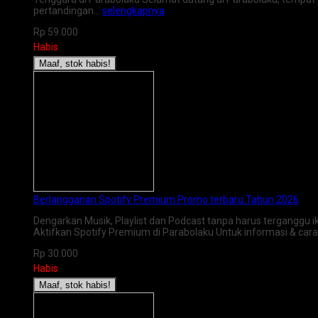
pertandingan…
selengkapnya
Rp 59.000
Habis
Maaf, stok habis!
Berlangganan Spotify Premium Promo terbaru Tahun 2026
Dengarkan Musik, Playlist dan Podcast tanpa harus terganggu i
Aktifkan Spotify Premium di Parabolaku Untuk informasi & c
Rp 30.000
Habis
Maaf, stok habis!