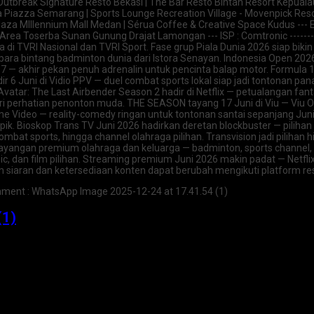
utbreak Signature Resto Bekasi | The Bar Resto Bintan Resort Kepualaua
Piazza Semarang | Sports Lounge Recreation Village - Movenpick Resort
laza Mlllennium Mall Medan | Sérua Coffee & Creative Space Kudus --- 
Area Toserba Sunan Gunung Drajat Lamongan --- ISP : Comtronic ------
a di TVRI Nasional dan TVRI Sport. Fase grup Piala Dunia 2026 siap bik
para bintang badminton dunia dari Istora Senayan. Indonesia Open 2026 
7 — akhir pekan penuh adrenalin untuk pencinta balap motor. Formula 
6 Juni di Vidio PPV — duel combat sports lokal siap jadi tontonan pan
ar: The Last Airbender Season 2 hadir di Netflix — petualangan fanta
i perhatian penonton muda. THE SEASON tayang 17 Juni di Viu — Viu O
ime Video — reality-comedy ringan untuk tontonan santai sepanjang Jun
k. Bioskop Trans TV Juni 2026 hadirkan deretan blockbuster — pilihan
bat sports, hingga channel olahraga pilihan. Transvision jadi pilihan 
 tayangan premium olahraga dan keluarga — badminton, sports channel, 
ic, dan film pilihan. Streaming premium Juni 2026 makin padat — Netflix
am siaran dan ketersediaan konten dapat berubah mengikuti platform re
hment : WhatsApp Image 2025-12-24 at 17.41.54 (1)
(1)