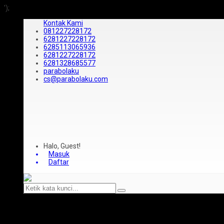
');
Kontak Kami
081227228172
6281227228172
6285113065936
6281227228172
6281328685577
parabolaku
cs@parabolaku.com
Halo, Guest!
Masuk
Daftar