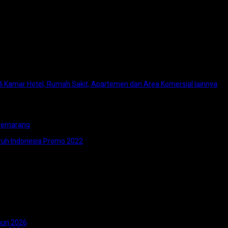
i Kamar Hotel, Rumah Sakit, Apartemen dan Area Komersial lainnya
 Semarang
ruh Indonesia Promo 2022
hun 2026