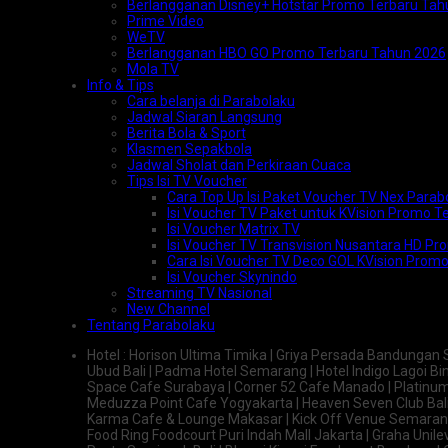
Berlangganan Disney+ Hotstar Promo Terbaru Tah
Prime Video
WeTV
Berlangganan HBO GO Promo Terbaru Tahun 2026
Mola TV
Info & Tips
Cara belanja di Parabolaku
Jadwal Siaran Langsung
Berita Bola & Sport
Klasmen Sepakbola
Jadwal Sholat dan Perkiraan Cuaca
Tips Isi TV Voucher
Cara Top Up Isi Paket Voucher TV Nex Para
Isi Voucher TV Paket untuk KVision Promo T
Isi Voucher Matrix TV
Isi Voucher TV Transvision Nusantara HD P
Cara Isi Voucher TV Deco GOL KVision Promo
Isi Voucher Skynindo
Streaming TV Nasional
New Channel
Tentang Parabolaku
Hotel : Horison Ultima Timika | Griya Persada Bandunga
Ubud Bali | Padma Hotel Semarang | Hotel Indigo Lagoi Bint
Space Cafe Surabaya | Corner 52 Cafe Manado | Platinum
Meduzza Point Cafe Yogyakarta | Heaven Seven Club Bali 
Karma Cafe & Lounge Makasar | Kick Off Venue Semarang 
Food Ring Foodcourt Puri Indah Mall Jakarta | Graha Uni