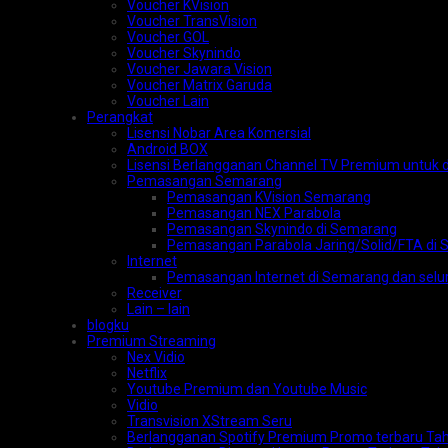
Voucher KVision
Voucher TransVision
Voucher GOL
Voucher Skynindo
Voucher Jawara Vision
Voucher Matrix Garuda
Voucher Lain
Perangkat
Lisensi Nobar Area Komersial
Android BOX
Lisensi Berlangganan Channel TV Premium untuk d
Pemasangan Semarang
Pemasangan KVision Semarang
Pemasangan NEX Parabola
Pemasangan Skynindo di Semarang
Pemasangan Parabola Jaring/Solid/FTA di
Internet
Pemasangan Internet di Semarang dan selu
Receiver
Lain – lain
blogku
Premium Streaming
Nex Vidio
Netflix
Youtube Premium dan Youtube Music
Vidio
Transvision XStream Seru
Berlangganan Spotify Premium Promo terbaru Ta