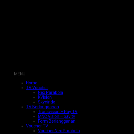
MENU
Home
TV Voucher
Nex Parabola
KVision
Skynindo
TV Berlangganan
Transvision – Pay TV
MNC Vision – pay tv
Form Berlangganan
Voucher TV
Voucher Nex Parabola