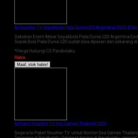
Isi Voucher TV Sepakbola Piala Dunia U20 Argentina 2023 di Ne
Saksikan Event Akbar Sepakbola Piala Dunia U20 Argentina Excl
Sepak Bola Piala Dunia U20 sudah bisa dipesan dari sekarang d
*Harga Hubungi CS Parabolaku
Habis
Maaf, stok habis!
Isi Paket Voucher TV Sea Games Thailand 2025
Segera Isi Paket Voucher TV untuk Nonton Sea Games Thailand 
Tenggara di Parabolaku Selamat datang di Parabolaku, tempat 