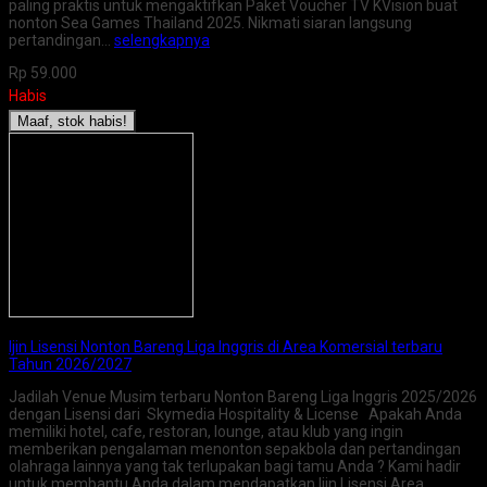
paling praktis untuk mengaktifkan Paket Voucher TV KVision buat
nonton Sea Games Thailand 2025. Nikmati siaran langsung
pertandingan…
selengkapnya
Rp 59.000
Habis
Maaf, stok habis!
Ijin Lisensi Nonton Bareng Liga Inggris di Area Komersial terbaru
Tahun 2026/2027
Jadilah Venue Musim terbaru Nonton Bareng Liga Inggris 2025/2026
dengan Lisensi dari Skymedia Hospitality & License Apakah Anda
memiliki hotel, cafe, restoran, lounge, atau klub yang ingin
memberikan pengalaman menonton sepakbola dan pertandingan
olahraga lainnya yang tak terlupakan bagi tamu Anda ? Kami hadir
untuk membantu Anda dalam mendapatkan Ijin Lisensi Area