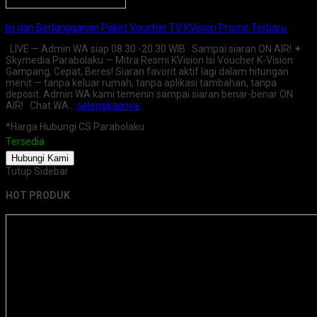
Isi dan Berlangganan Paket Voucher TV KVision Promo Terbaru
LIVE — Admin WA siap 08.30 -20.30 WIB · Sampai siaran ON AIR! ✦
Skymedia Parabolaku — Mitra Resmi KVision Isi Voucher K-Vision
Gampang, Cepat, Beres! Siaran favorit aktif lagi dalam hitungan
menit — tanpa keluar rumah, tanpa aplikasi tambahan, tanpa
deposit. Admin WA kami temenin sampai siaran benar-benar ON
AIR! Chat WA…
selengkapnya
*Harga Hubungi CS Parabolaku
Tersedia
Hubungi Kami
Tutup Sidebar
HOT PRODUK