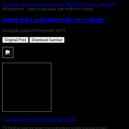
Beranda
»
Receiver Jawara Vision dari MNC Vision – Hak Milik
»
Attachment : paket suka suka hak milik mnc vision
paket suka suka hak milik mnc vision
Diunggah pada 26 November 2019
Original Post
Download Gambar
Jual STB Nonton TV Digital Terbaru 2024
TV Digital saat ini telah mendapatkan posisi spesial di hati