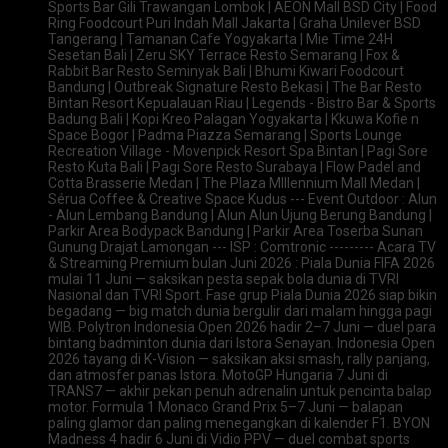
Sports Bar Gili Trawangan Lombok | AEON Mall BSD City | Food
Ring Foodcourt Puri Indah Mall Jakarta | Graha Unilever BSD
Tangerang | Tamanan Cafe Yogyakarta | Mie Time 24H
Sesetan Bali | Zeru SKY Terrace Resto Semarang | Fox &
Rabbit Bar Resto Seminyak Bali | Bhumi Kiwari Foodcourt
Bandung | Outbreak Signature Resto Bekasi | The Bar Resto
Bintan Resort Kepualauan Riau | Legends - Bistro Bar & Sports
Badung Bali | Kopi Kreo Palagan Yogyakarta | Kkuwa Kofie n
Space Bogor | Padma Piazza Semarang | Sports Lounge
Recreation Village - Movenpick Resort Spa Bintan | Pagi Sore
Resto Kuta Bali | Pagi Sore Resto Surabaya | Flow Padel and
Cotta Brasserie Medan | The Plaza Mlllennium Mall Medan |
Sérua Coffee & Creative Space Kudus --- Event Outdoor : Alun
- Alun Lembang Bandung | Alun Alun Ujung Berung Bandung |
Parkir Area Bodypack Bandung | Parkir Area Toserba Sunan
Gunung Drajat Lamongan --- ISP : Comtronic --------- Acara TV
& Streaming Premium bulan Juni 2026 : Piala Dunia FIFA 2026
mulai 11 Juni — saksikan pesta sepak bola dunia di TVRI
Nasional dan TVRI Sport. Fase grup Piala Dunia 2026 siap bikin
begadang — big match dunia bergulir dari malam hingga pagi
WIB. Polytron Indonesia Open 2026 hadir 2–7 Juni — duel para
bintang badminton dunia dari Istora Senayan. Indonesia Open
2026 tayang di K-Vision — saksikan aksi smash, rally panjang,
dan atmosfer panas Istora. MotoGP Hungaria 7 Juni di
TRANS7 — akhir pekan penuh adrenalin untuk pencinta balap
motor. Formula 1 Monaco Grand Prix 5–7 Juni — balapan
paling glamor dan paling menegangkan di kalender F1. BYON
Madness 4 hadir 6 Juni di Vidio PPV — duel combat sports