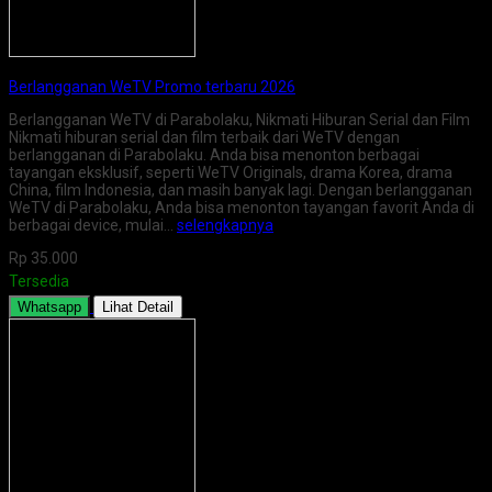
Berlangganan WeTV Promo terbaru 2026
Berlangganan WeTV di Parabolaku, Nikmati Hiburan Serial dan Film
Nikmati hiburan serial dan film terbaik dari WeTV dengan
berlangganan di Parabolaku. Anda bisa menonton berbagai
tayangan eksklusif, seperti WeTV Originals, drama Korea, drama
China, film Indonesia, dan masih banyak lagi. Dengan berlangganan
WeTV di Parabolaku, Anda bisa menonton tayangan favorit Anda di
berbagai device, mulai…
selengkapnya
Rp 35.000
Tersedia
Whatsapp
Lihat Detail