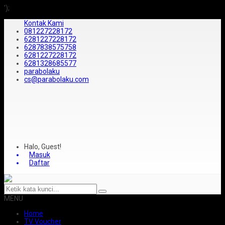
');
Kontak Kami
081227228172
6281227228172
6287838575758
6281227228172
6281328685577
parabolaku
cs@parabolaku.com
Halo, Guest!
Masuk
Daftar
MENU
Home
TV Voucher