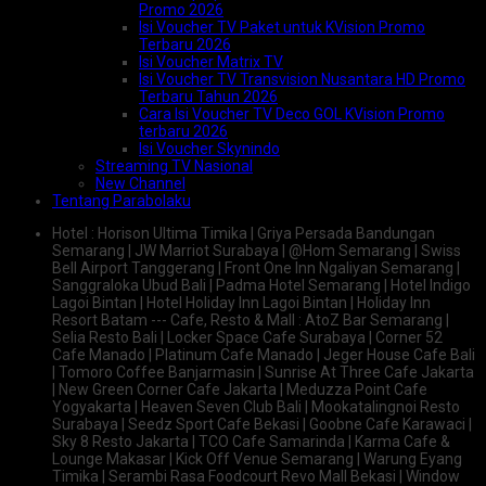
Promo 2026
Isi Voucher TV Paket untuk KVision Promo
Terbaru 2026
Isi Voucher Matrix TV
Isi Voucher TV Transvision Nusantara HD Promo
Terbaru Tahun 2026
Cara Isi Voucher TV Deco GOL KVision Promo
terbaru 2026
Isi Voucher Skynindo
Streaming TV Nasional
New Channel
Tentang Parabolaku
Hotel : Horison Ultima Timika | Griya Persada Bandungan
Semarang | JW Marriot Surabaya | @Hom Semarang | Swiss
Bell Airport Tanggerang | Front One Inn Ngaliyan Semarang |
Sanggraloka Ubud Bali | Padma Hotel Semarang | Hotel Indigo
Lagoi Bintan | Hotel Holiday Inn Lagoi Bintan | Holiday Inn
Resort Batam --- Cafe, Resto & Mall : AtoZ Bar Semarang |
Selia Resto Bali | Locker Space Cafe Surabaya | Corner 52
Cafe Manado | Platinum Cafe Manado | Jeger House Cafe Bali
| Tomoro Coffee Banjarmasin | Sunrise At Three Cafe Jakarta
| New Green Corner Cafe Jakarta | Meduzza Point Cafe
Yogyakarta | Heaven Seven Club Bali | Mookatalingnoi Resto
Surabaya | Seedz Sport Cafe Bekasi | Goobne Cafe Karawaci |
Sky 8 Resto Jakarta | TCO Cafe Samarinda | Karma Cafe &
Lounge Makasar | Kick Off Venue Semarang | Warung Eyang
Timika | Serambi Rasa Foodcourt Revo Mall Bekasi | Window