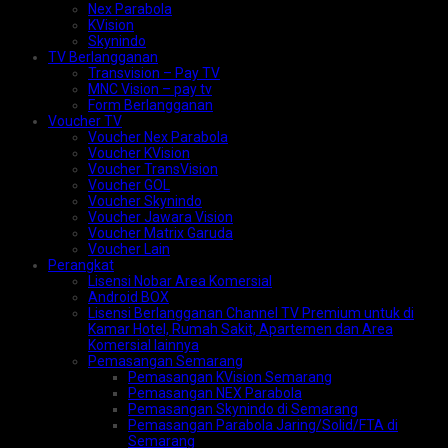
Nex Parabola
KVision
Skynindo
TV Berlangganan
Transvision – Pay TV
MNC Vision – pay tv
Form Berlangganan
Voucher TV
Voucher Nex Parabola
Voucher KVision
Voucher TransVision
Voucher GOL
Voucher Skynindo
Voucher Jawara Vision
Voucher Matrix Garuda
Voucher Lain
Perangkat
Lisensi Nobar Area Komersial
Android BOX
Lisensi Berlangganan Channel TV Premium untuk di
Kamar Hotel, Rumah Sakit, Apartemen dan Area
Komersial lainnya
Pemasangan Semarang
Pemasangan KVision Semarang
Pemasangan NEX Parabola
Pemasangan Skynindo di Semarang
Pemasangan Parabola Jaring/Solid/FTA di
Semarang