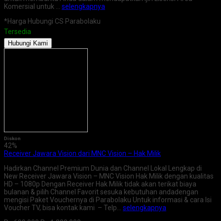
Komersial untuk …
selengkapnya
*Harga Hubungi CS Parabolaku
Tersedia
Hubungi Kami
Diskon
42%
Receiver Jawara Vision dari MNC Vision – Hak Milik
Hadirkan Channel Premium Dunia dan Channel Lokal Lengkap di
New Receiver Jawara Vision – MNC Vision Hak Milik dengan kualitas
HD – 1080p Dengan Receiver Hak Milik tidak akan terikat biaya
bulanan & pilih Channel Favorit sesuka kebutuhan andadengan
mengisi Paket Vouchernya di Parabolaku Untuk informasi & cara Isi
Voucher TV, bisa kontak kami – Telp…
selengkapnya