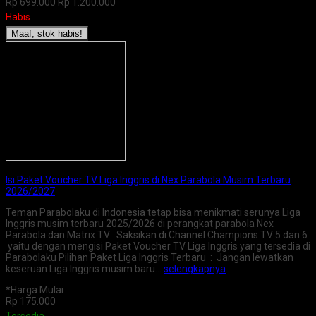
Rp 699.000
Rp 1.200.000
Habis
Maaf, stok habis!
Isi Paket Voucher TV Liga Inggris di Nex Parabola Musim Terbaru
2026/2027
Teman Parabolaku di Indonesia tetap bisa menikmati serunya Liga
Inggris musim terbaru 2025/2026 di perangkat parabola Nex
Parabola dan Matrix TV Saksikan di Channel Champions TV 5 dan 6
yaitu dengan mengisi Paket Voucher TV Liga Inggris yang tersedia di
Parabolaku Pilihan Paket Liga Inggris Terbaru : Jangan lewatkan
keseruan Liga Inggris musim baru…
selengkapnya
*Harga Mulai
Rp 175.000
Tersedia