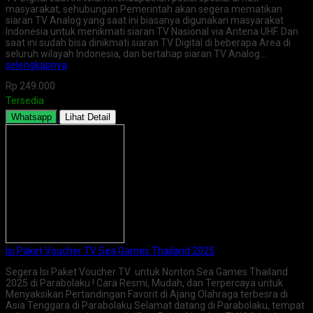
masyarakat, sehubungan Pemerintah akan segera mematikan
siaran TV Analog yang saat ini biasanya digunakan masyarakat
Indonesia untuk menikmati siaran TV Nasional via Antena UHF. Dan
saat ini sudah bisa dinikmati siaran TV Digital di beberapa Area di
seluruh wilayah Indonesia, dan bertahap siaran TV Analog…
selengkapnya
Rp 249.000
Tersedia
Whatsapp
Lihat Detail
Isi Paket Voucher TV Sea Games Thailand 2025
Segera Isi Paket Voucher TV untuk Nonton Sea Games Thailand
2025 di Parabolaku ! Cara Resmi, Mudah, dan Terpercaya untuk
Menyaksikan Pertandingan Favorit di Ajang Olahraga terbesra di
Asia Tenggara di Parabolaku Selamat datang di Parabolaku, tempat