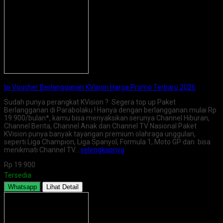
Isi Voucher Berlangganan KVision Harga Promo Terbaru 2026
Sudah punya perangkat KVision ? Segera top up Paket
Berlangganan di Parabolaku ! Hanya dengan berlangganan mulai Rp
19.900/bulan*, kamu bisa menyaksikan serunya Channel Hiburan,
Channel Berita, Channel Anak dan Channel TV Nasional Paket
KVision punya banyak tayangan premium olahraga unggulan,
seperti Liga Champion, Liga Spanyol, Formula 1, Moto GP dan bisa
menikmati Channel TV…
selengkapnya
Rp 19.900
Tersedia
Whatsapp
Lihat Detail