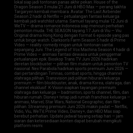
lokal siap jadi tontonan panas akhir pekan. House of the
Dragon Season 3 mulai 21 Juni di HBO Max — perang takhta
Targaryen kembali membara. Avatar: The Last Airbender
Season 2 hadir di Netflix — petualangan fantasi keluarga
kembali jadi watchlist utama. Samuel tayang mulai 12 Juni di
WeTV — drama romance Indonesia siap mencuri perhatian
penonton muda. THE SEASON tayang 17 Juni di Viu — Viu
Original drama Hong Kong dengan format 6 episode yang pas
untuk binge-watch. Clarkson’s Farm Season 5 hadir di Prime
Video — reality-comedy ringan untuk tontonan santai
sepanjang Juni. The Legend of Vox Machina Season 4 hadir di
Prime Video — animasi fantasi dewasa untuk penggemar
petualangan epik. Bioskop Trans TV Juni 2026 hadirkan
deretan blockbuster — pilihan film malam untuk penonton TV
nasional. Nex Parabola hadirkan sports premium Juni 2026 —
dari pertandingan Timnas, combat sports, hingga channel
olahraga pilihan. Transvision jadi pilihan hiburan keluarga
premium — film blockbuster, anak, drama Korea, olahraga, dan
channel eksklusif. K-Vision siapkan tayangan premium
olahraga dan keluarga — badminton, sports channel, film, dan
hiburan rumah. Disney+ tetap jadi rumah franchise keluarga —
animasi, Marvel, Star Wars, National Geographic, dan film
pilihan. Streaming premium Juni 2026 makin padat — Netflix,
Vidio, Viu, WeTV, Prime Video, Disney+, dan HBO Max siap
berebut perhatian. Update jadwal tayang setiap hari — jam
siaran dan ketersediaan konten dapat berubah mengikuti
platform resmi.