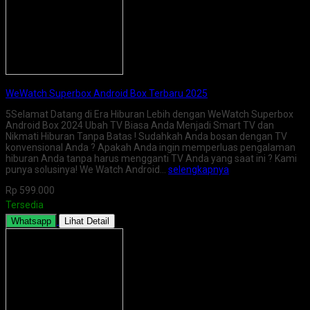
WeWatch Superbox Android Box Terbaru 2025
5Selamat Datang di Era Hiburan Lebih dengan WeWatch Superbox
Android Box 2024 Ubah TV Biasa Anda Menjadi Smart TV dan
Nikmati Hiburan Tanpa Batas ! Sudahkah Anda bosan dengan TV
konvensional Anda ? Apakah Anda ingin memperluas pengalaman
hiburan Anda tanpa harus mengganti TV Anda yang saat ini ? Kami
punya solusinya! We Watch Android…
selengkapnya
Rp 599.000
Tersedia
Whatsapp
Lihat Detail