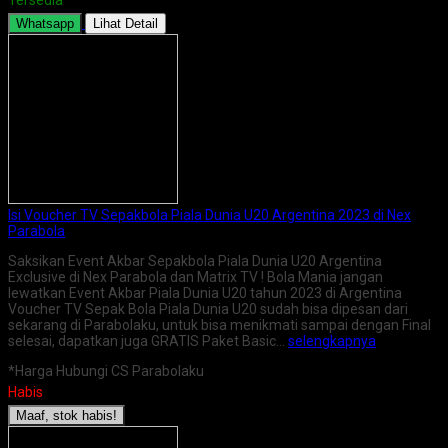
Whatsapp
Lihat Detail
Isi Voucher TV Sepakbola Piala Dunia U20 Argentina 2023 di Nex
Parabola
Saksikan Event Akbar Sepakbola Piala Dunia U20 Argentina
Exclusive di Nex Parabola dan Matrix TV ! Bola Mania jangan
lewatkan Event Akbar Piala Dunia U20 tahun 2023 di Argentina
Voucher TV Sepak Bola Piala Dunia U20 sudah bisa dipesan dari
sekarang di Parabolaku, untuk bisa menikmati sampai dengan Final
selesai, dapatkan juga GRATIS Paket Basic…
selengkapnya
*Harga Hubungi CS Parabolaku
Habis
Maaf, stok habis!