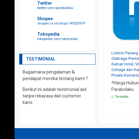
Twitter
twitter.com/parabolaku
Shopee
shopee.co.id/shop/149253979
Tokopedia
tokopedia.com/skymedia
Lisensi Pasang
Olahraga Premi
TESTIMONIAL
Kamar Hotel, Vil
Cottage dan K
Bagaimana pengalaman &
Private Komersi
pendapat mereka tentang kami ?
*Harga Hubun
Berikut ini adalah testimonial asli
Parabolaku
tanpa rekayasa dari customer
Tersedia
kami.