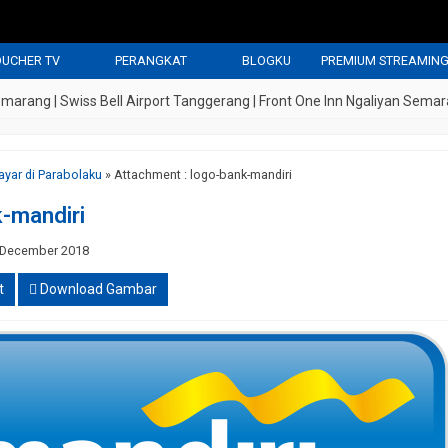
UCHER TV
PERANGKAT
BLOGKU
PREMIUM STREAMIN
ng | Swiss Bell Airport Tanggerang | Front One Inn Ngaliyan Semarang 
ayar di Parabolaku
» Attachment : logo-bank-mandiri
-mandiri
 December 2018
t
Download Gambar