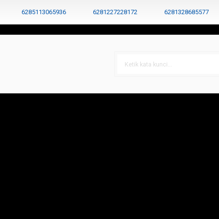
6285113065936
6281227228172
6281328685577