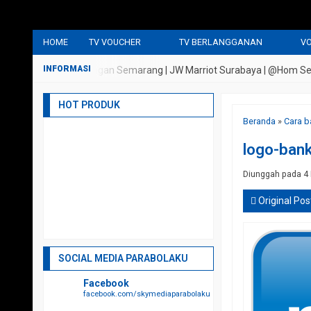
HOME
TV VOUCHER
TV BERLANGGANAN
VO
 Griya Persada Bandungan Semarang | JW Marriot Surabaya | @Hom Semara
HOT PRODUK
Beranda
»
Cara b
logo-bank
Diunggah pada 4
Original Pos
SOCIAL MEDIA PARABOLAKU
Facebook
facebook.com/skymediaparabolaku