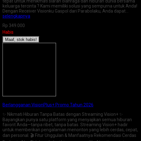
tepat untuk menikmati siaran olahraga dan hiburan dunia bersama
keluarga tercinta ? Kami memiliki solusi yang sempurna untuk Anda!
Dengan Receiver Visionku Gaspol dari Parabolaku, Anda dapat…
selengkapnya
Rp 349.000
Habis
Maaf, stok habis!
Berlangganan VisionPlus+ Promo Tahun 2026
✨ Nikmati Hiburan Tanpa Batas dengan Streaming Vision+ ✨
Bayangkan punya satu platform yang menyajikan semua hiburan
favorit Anda—tanpa ribet, tanpa batas. Streaming Vision+ hadir
untuk memberikan pengalaman menonton yang lebih cerdas, cepat,
dan personal. 🎬 Fitur Unggulan & Manfaatnya Rekomendasi Cerdas