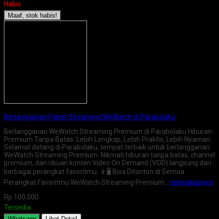
Habis
Maaf, stok habis!
Berlangganan Paket Streaming WeWatch di Parabolaku
Berlangganan WeWatch Streaming Premium di Parabolaku Hiburan
Premium Tanpa Batas. Lebih Lengkap, Lebih Praktis, Lebih Nyaman.
Selamat datang di Parabolaku, tempat terbaik untuk berlangganan
WeWatch Streaming Premium. Nikmati hiburan tanpa batas, channel
premium, dan ribuan konten Video On Demand (VOD) langsung dari
berbagai perangkat favoritmu. 📱🖥️ Bisa Ditonton di Semua
Perangkat Favoritmu WeWatch Streaming Premium…
selengkapnya
Rp 100.000
Tersedia
Whatsapp
Lihat Detail