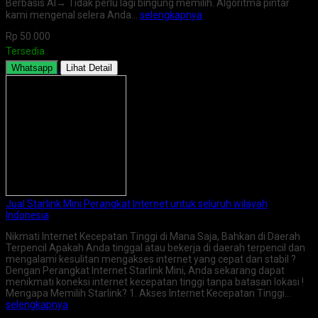
Berbasis AI→ Tidak perlu lagi bingung memilih. Algoritma pintar
kami mengenal selera Anda…
selengkapnya
Rp 50.000
Tersedia
Whatsapp
Lihat Detail
Jual Starlink Mini Perangkat Internet untuk seluruh wilayah
Indonesia
Nikmati Internet Kecepatan Tinggi di Mana Saja, Bahkan di Daerah
Terpencil Apakah Anda tinggal atau bekerja di daerah terpencil dan
mengalami kesulitan mengakses internet yang cepat dan stabil ?
Dengan Perangkat Internet Starlink Mini, Anda sekarang dapat
menikmati koneksi internet kecepatan tinggi tanpa batasan lokasi !
Mengapa Memilih Starlink? 1. Akses Internet Kecepatan Tinggi…
selengkapnya