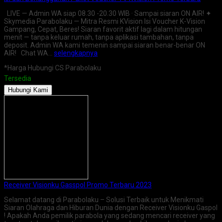
LIVE — Admin WA siap 08.30 -20.30 WIB · Sampai siaran ON AIR! ✦
Skymedia Parabolaku — Mitra Resmi KVision Isi Voucher K-Vision
Gampang, Cepat, Beres! Siaran favorit aktif lagi dalam hitungan
menit — tanpa keluar rumah, tanpa aplikasi tambahan, tanpa
deposit. Admin WA kami temenin sampai siaran benar-benar ON
AIR! Chat WA…
selengkapnya
*Harga Hubungi CS Parabolaku
Tersedia
Hubungi Kami
Receiver Visionku Gasspol Promo Terbaru 2023
Selamat datang di Parabolaku – Solusi Terbaik untuk Menikmati
Siaran Olahraga dan Hiburan Dunia dengan Receiver Visionku Gaspol
! Apakah Anda pemilik parabola yang sedang mencari receiver yang