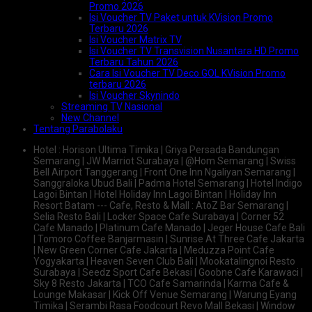
Promo 2026
Isi Voucher TV Paket untuk KVision Promo
Terbaru 2026
Isi Voucher Matrix TV
Isi Voucher TV Transvision Nusantara HD Promo
Terbaru Tahun 2026
Cara Isi Voucher TV Deco GOL KVision Promo
terbaru 2026
Isi Voucher Skynindo
Streaming TV Nasional
New Channel
Tentang Parabolaku
Hotel : Horison Ultima Timika | Griya Persada Bandungan
Semarang | JW Marriot Surabaya | @Hom Semarang | Swiss
Bell Airport Tanggerang | Front One Inn Ngaliyan Semarang |
Sanggraloka Ubud Bali | Padma Hotel Semarang | Hotel Indigo
Lagoi Bintan | Hotel Holiday Inn Lagoi Bintan | Holiday Inn
Resort Batam --- Cafe, Resto & Mall : AtoZ Bar Semarang |
Selia Resto Bali | Locker Space Cafe Surabaya | Corner 52
Cafe Manado | Platinum Cafe Manado | Jeger House Cafe Bali
| Tomoro Coffee Banjarmasin | Sunrise At Three Cafe Jakarta
| New Green Corner Cafe Jakarta | Meduzza Point Cafe
Yogyakarta | Heaven Seven Club Bali | Mookatalingnoi Resto
Surabaya | Seedz Sport Cafe Bekasi | Goobne Cafe Karawaci |
Sky 8 Resto Jakarta | TCO Cafe Samarinda | Karma Cafe &
Lounge Makasar | Kick Off Venue Semarang | Warung Eyang
Timika | Serambi Rasa Foodcourt Revo Mall Bekasi | Window