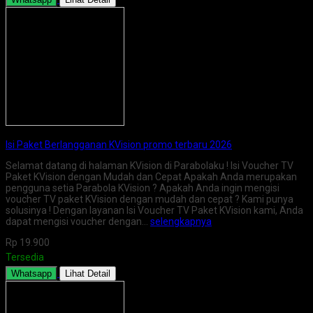
Isi Paket Berlangganan KVision promo terbaru 2026
Selamat datang di halaman KVision di Parabolaku ! Isi Voucher TV
Paket KVision dengan Mudah dan Cepat Apakah Anda merupakan
pengguna setia Parabola KVision ? Apakah Anda ingin mengisi
voucher TV paket KVision dengan mudah dan cepat ? Kami punya
solusinya ! Dengan layanan Isi Voucher TV Paket KVision kami, Anda
dapat mengisi voucher dengan…
selengkapnya
Rp 19.900
Tersedia
Whatsapp
Lihat Detail