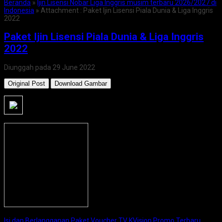
Beranda
»
Ijin Lisensi Nobar Liga Inggris musim terbaru 2026/2027 di
Indonesia
» Attachment : Paket Ijin Lisensi Piala Dunia & Liga Inggris
2022
Paket Ijin Lisensi Piala Dunia & Liga Inggris
2022
Diunggah pada 29 June 2022
Original Post
Download Gambar
Isi dan Berlangganan Paket Voucher TV KVision Promo Terbaru