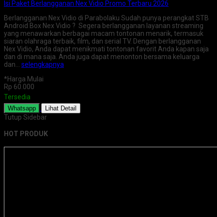
Isi Paket Berlangganan Nex Vidio Promo Terbaru 2026
Berlangganan Nex Vidio di Parabolaku Sudah punya perangkat STB
Android Box Nex Vidio ? Segera berlangganan layanan streaming
yang menawarkan berbagai macam tontonan menarik, termasuk
siaran olahraga terbaik, film, dan serial TV. Dengan berlangganan
Nex Vidio, Anda dapat menikmati tontonan favorit Anda kapan saja
dan di mana saja. Anda juga dapat menonton bersama keluarga
dan…
selengkapnya
*Harga Mulai
Rp 60.000
Tersedia
Whatsapp
Lihat Detail
Tutup Sidebar
HOT PRODUK