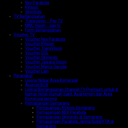
Nex Parabola
KVision
Skynindo
TV Berlangganan
Transvision – Pay TV
MNC Vision – pay tv
Form Berlangganan
Voucher TV
Voucher Nex Parabola
Voucher KVision
Voucher TransVision
Voucher GOL
Voucher Skynindo
Voucher Jawara Vision
Voucher Matrix Garuda
Voucher Lain
Perangkat
Lisensi Nobar Area Komersial
Android BOX
Lisensi Berlangganan Channel TV Premium untuk di
Kamar Hotel, Rumah Sakit, Apartemen dan Area
Komersial lainnya
Pemasangan Semarang
Pemasangan KVision Semarang
Pemasangan NEX Parabola
Pemasangan Skynindo di Semarang
Pemasangan Parabola Jaring/Solid/FTA di
Semarang