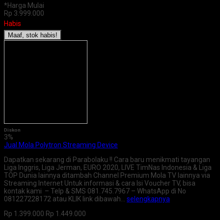
*Harga Mulai
Rp 3.999.000
Habis
Maaf, stok habis!
Diskon
3%
Jual Mola Polytron Streaming Device
Dapatkan sekarang di Parabolaku !! Cara baru menikmati tayangan
Liga Inggris, Liga Jerman, EURO 2020, LIVE TimNas Indonesia & Liga
TOP Dunia lainnya ditambah Channel Premium Mola TV lainnya via
Streaming Internet Untuk informasi & cara Isi Voucher TV, bisa
kontak kami – Telp & SMS 081.745.7967 – WhatsApp di No
081227228172 atau KLIK link dibawah…
selengkapnya
Rp 1.399.000
Rp 1.449.000