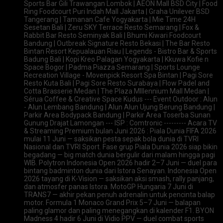
Sports Bar Gili Trawangan Lombok | AEON Mall BSD City | Food
Ring Foodcourt Puri Indah Mall Jakarta | Graha Unilever BSD
Tangerang | Tamanan Cafe Yogyakarta | Mie Time 24H
Sesetan Bali | Zeru SKY Terrace Resto Semarang | Fox &
Rabbit Bar Resto Seminyak Bali | Bhumi Kiwari Foodcourt
Bandung | Outbreak Signature Resto Bekasi | The Bar Resto
Bintan Resort Kepualauan Riau | Legends - Bistro Bar & Sports
Badung Bali | Kopi Kreo Palagan Yogyakarta | Kkuwa Kofie n
Space Bogor | Padma Piazza Semarang | Sports Lounge
Recreation Village - Movenpick Resort Spa Bintan | Pagi Sore
Resto Kuta Bali | Pagi Sore Resto Surabaya | Flow Padel and
Cotta Brasserie Medan | The Plaza Mlllennium Mall Medan |
Sérua Coffee & Creative Space Kudus --- Event Outdoor : Alun
- Alun Lembang Bandung | Alun Alun Ujung Berung Bandung |
Parkir Area Bodypack Bandung | Parkir Area Toserba Sunan
Gunung Drajat Lamongan --- ISP : Comtronic --------- Acara TV
& Streaming Premium bulan Juni 2026 : Piala Dunia FIFA 2026
mulai 11 Juni — saksikan pesta sepak bola dunia di TVRI
Nasional dan TVRI Sport. Fase grup Piala Dunia 2026 siap bikin
begadang — big match dunia bergulir dari malam hingga pagi
WIB. Polytron Indonesia Open 2026 hadir 2–7 Juni — duel para
bintang badminton dunia dari Istora Senayan. Indonesia Open
2026 tayang di K-Vision — saksikan aksi smash, rally panjang,
dan atmosfer panas Istora. MotoGP Hungaria 7 Juni di
TRANS7 — akhir pekan penuh adrenalin untuk pencinta balap
motor. Formula 1 Monaco Grand Prix 5–7 Juni — balapan
paling glamor dan paling menegangkan di kalender F1. BYON
Madness 4 hadir 6 Juni di Vidio PPV — duel combat sports