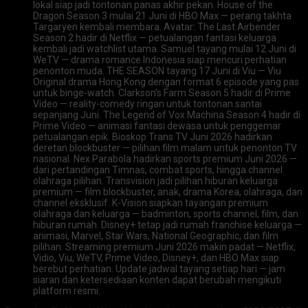
lokal siap jadi tontonan panas akhir pekan. House of the
Dragon Season 3 mulai 21 Juni di HBO Max — perang takhta
Targaryen kembali membara. Avatar: The Last Airbender
Season 2 hadir di Netflix — petualangan fantasi keluarga
kembali jadi watchlist utama. Samuel tayang mulai 12 Juni di
WeTV — drama romance Indonesia siap mencuri perhatian
penonton muda. THE SEASON tayang 17 Juni di Viu — Viu
Original drama Hong Kong dengan format 6 episode yang pas
untuk binge-watch. Clarkson’s Farm Season 5 hadir di Prime
Video — reality-comedy ringan untuk tontonan santai
sepanjang Juni. The Legend of Vox Machina Season 4 hadir di
Prime Video — animasi fantasi dewasa untuk penggemar
petualangan epik. Bioskop Trans TV Juni 2026 hadirkan
deretan blockbuster — pilihan film malam untuk penonton TV
nasional. Nex Parabola hadirkan sports premium Juni 2026 —
dari pertandingan Timnas, combat sports, hingga channel
olahraga pilihan. Transvision jadi pilihan hiburan keluarga
premium — film blockbuster, anak, drama Korea, olahraga, dan
channel eksklusif. K-Vision siapkan tayangan premium
olahraga dan keluarga — badminton, sports channel, film, dan
hiburan rumah. Disney+ tetap jadi rumah franchise keluarga —
animasi, Marvel, Star Wars, National Geographic, dan film
pilihan. Streaming premium Juni 2026 makin padat — Netflix,
Vidio, Viu, WeTV, Prime Video, Disney+, dan HBO Max siap
berebut perhatian. Update jadwal tayang setiap hari — jam
siaran dan ketersediaan konten dapat berubah mengikuti
platform resmi.