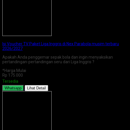
Isi Voucher TV Paket Liga Inggris di Nex Parabola musim terbaru
2026/2027
Apakah Anda penggemar sepak bola dan ingin menyaksikan
pertandingan-pertandingan seru dari Liga Inggris ?
*Harga Mulai
Rp 175.000
Tersedia
Whatsapp
Lihat Detail