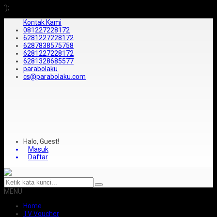
');
Kontak Kami
081227228172
6281227228172
6287838575758
6281227228172
6281328685577
parabolaku
cs@parabolaku.com
Halo, Guest!
Masuk
Daftar
MENU
Home
TV Voucher