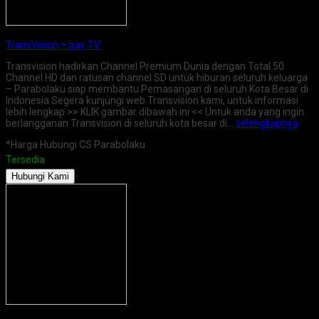
TransVision – pay TV
Transvision hadirkan Channel Premium Dunia dengan Total 50
Channel HD dan ratusan channel SD untuk hiburan seluruh keluarga
– Parabolaku siap membantu Pemasangan di seluruh Kota Besar di
Indonesia Segera kunjungi web Transvision kami, untuk informasi
lebih lengkap >> KLIK gambar dibawah ini << Untuk anda yang ingin
berlangganan Transvision di seluruh kota besar di…
selengkapnya
*Harga Hubungi CS Parabolaku
Tersedia
Hubungi Kami