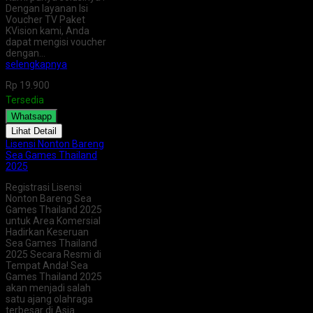
Dengan layanan Isi
Voucher TV Paket
KVision kami, Anda
dapat mengisi voucher
dengan…
selengkapnya
Rp 19.900
Tersedia
Whatsapp
Lihat Detail
Lisensi Nonton Bareng
Sea Games Thailand
2025
Registrasi Lisensi
Nonton Bareng Sea
Games Thailand 2025
untuk Area Komersial
Hadirkan Keseruan
Sea Games Thailand
2025 Secara Resmi di
Tempat Anda! Sea
Games Thailand 2025
akan menjadi salah
satu ajang olahraga
terbesar di Asia