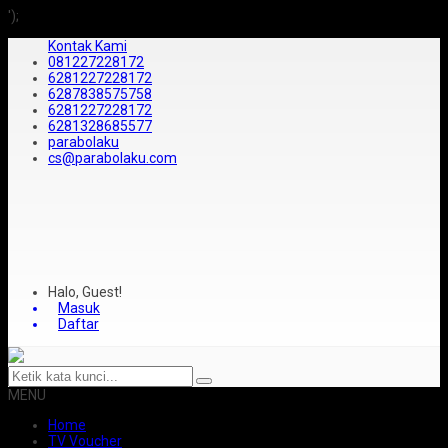
');
Kontak Kami
081227228172
6281227228172
6287838575758
6281227228172
6281328685577
parabolaku
cs@parabolaku.com
Halo, Guest!
Masuk
Daftar
MENU
Home
TV Voucher