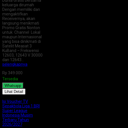
Dunia Gratis bersama
keluarga dirumah
Dengan memiliki dan
mengaktifkan
Receivernya, akan
langsung menikmati
Promo Gratis Nonton
untuk Channel Lokal
maupun Internasional
yang bisa dinikmati di
Satelit Measat 3
KuBand – Frekwensi
12603, 12643 V 30000
dan 12643…
selengkapnya
Rp 349.000
Tersedia
Whatsapp
Lihat Detail
Isi Voucher TV
Sepakbola Liga 1 BRI
Super League
Indonesia Musim
Terbaru Tahun
2026/2027