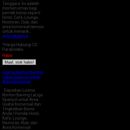
Tenggara. Ini adalah
momen emas bagi
pemilik bisnis seperti
Hotel, Café, Lounge,
Restoran, Club, dan
area komersial lainnya
untuk menarik…
selengkapnya
*Harga Hubungi CS
Parabolaku
Habis
Maaf, stok habis!
Lisensi Nonton Bareng
Laliga Spanyol untuk
Area Komersial
Dapatkan Lisensi
Nonton Bareng LaLiga
Spanyol untuk Area
Usaha Komersial dan
Tingkatkan Bisnis
Anda ! Pemilik Hotel,
Kafe, Lounge,
Restoran, Klub, dan
Area Komersial