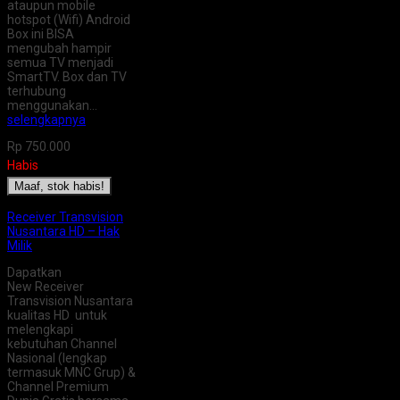
ataupun mobile
hotspot (Wifi) Android
Box ini BISA
mengubah hampir
semua TV menjadi
SmartTV. Box dan TV
terhubung
menggunakan…
selengkapnya
Rp 750.000
Habis
Maaf, stok habis!
Receiver Transvision
Nusantara HD – Hak
Milik
Dapatkan
New Receiver
Transvision Nusantara
kualitas HD untuk
melengkapi
kebutuhan Channel
Nasional (lengkap
termasuk MNC Grup) &
Channel Premium