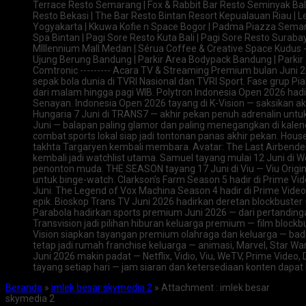
Terrace Resto Semarang | Fox & Rabbit Bar Resto Seminyak Bali
Resto Bekasi | The Bar Resto Bintan Resort Kepualauan Riau | Le
Yogyakarta | Kkuwa Kofie n Space Bogor | Padma Piazza Semara
Spa Bintan | Pagi Sore Resto Kuta Bali | Pagi Sore Resto Suraba
Mlllennium Mall Medan | Sérua Coffee & Creative Space Kudus -
Ujung Berung Bandung | Parkir Area Bodypack Bandung | Parkir
Comtronic --------- Acara TV & Streaming Premium bulan Juni 20
sepak bola dunia di TVRI Nasional dan TVRI Sport. Fase grup Pi
dari malam hingga pagi WIB. Polytron Indonesia Open 2026 hadir
Senayan. Indonesia Open 2026 tayang di K-Vision — saksikan ak
Hungaria 7 Juni di TRANS7 — akhir pekan penuh adrenalin untu
Juni — balapan paling glamor dan paling menegangkan di kalend
combat sports lokal siap jadi tontonan panas akhir pekan. Hou
takhta Targaryen kembali membara. Avatar: The Last Airbender 
kembali jadi watchlist utama. Samuel tayang mulai 12 Juni di
penonton muda. THE SEASON tayang 17 Juni di Viu — Viu Origi
untuk binge-watch. Clarkson’s Farm Season 5 hadir di Prime Vi
Juni. The Legend of Vox Machina Season 4 hadir di Prime Vid
epik. Bioskop Trans TV Juni 2026 hadirkan deretan blockbuster
Parabola hadirkan sports premium Juni 2026 — dari pertandinga
Transvision jadi pilihan hiburan keluarga premium — film blockb
Vision siapkan tayangan premium olahraga dan keluarga — badm
tetap jadi rumah franchise keluarga — animasi, Marvel, Star Wa
Juni 2026 makin padat — Netflix, Vidio, Viu, WeTV, Prime Video
tayang setiap hari — jam siaran dan ketersediaan konten dapat
Beranda
»
imlek besar skymedia 2
» Attachment : imlek besar
skymedia 2