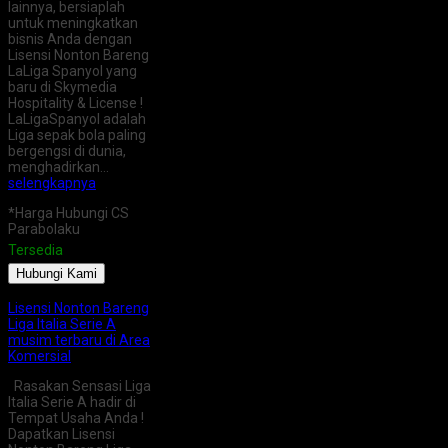
lainnya, bersiaplah
untuk meningkatkan
bisnis Anda dengan
Lisensi Nonton Bareng
LaLiga Spanyol yang
baru di Skymedia
Hospitality & License !
LaLigaSpanyol adalah
Liga sepak bola paling
bergengsi di dunia,
menghadirkan…
selengkapnya
*Harga Hubungi CS
Parabolaku
Tersedia
Hubungi Kami
Lisensi Nonton Bareng
Liga Italia Serie A
musim terbaru di Area
Komersial
Rasakan Sensasi Liga
Italia Serie A hadir di
Tempat Usaha Anda !
Dapatkan Lisensi