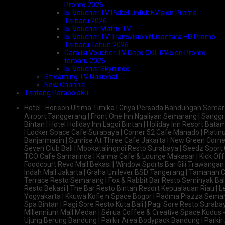
Promo 2026
Isi Voucher TV Paket untuk KVision Promo
Terbaru 2026
Isi Voucher Matrix TV
Isi Voucher TV Transvision Nusantara HD Promo
Terbaru Tahun 2026
Cara Isi Voucher TV Deco GOL KVision Promo
terbaru 2026
Isi Voucher Skynindo
Streaming TV Nasional
New Channel
Tentang Parabolaku
Hotel : Horison Ultima Timika | Griya Persada Bandungan Sema
Airport Tanggerang | Front One Inn Ngaliyan Semarang | Sanggr
Bintan | Hotel Holiday Inn Lagoi Bintan | Holiday Inn Resort Bata
| Locker Space Cafe Surabaya | Corner 52 Cafe Manado | Plati
Banjarmasin | Sunrise At Three Cafe Jakarta | New Green Corn
Seven Club Bali | Mookatalingnoi Resto Surabaya | Seedz Sport 
TCO Cafe Samarinda | Karma Cafe & Lounge Makasar | Kick Of
Foodcourt Revo Mall Bekasi | Window Sports Bar Gili Trawangan
Indah Mall Jakarta | Graha Unilever BSD Tangerang | Tamanan C
Terrace Resto Semarang | Fox & Rabbit Bar Resto Seminyak Bali
Resto Bekasi | The Bar Resto Bintan Resort Kepualauan Riau | Le
Yogyakarta | Kkuwa Kofie n Space Bogor | Padma Piazza Semara
Spa Bintan | Pagi Sore Resto Kuta Bali | Pagi Sore Resto Suraba
Mlllennium Mall Medan | Sérua Coffee & Creative Space Kudus -
Ujung Berung Bandung | Parkir Area Bodypack Bandung | Parkir