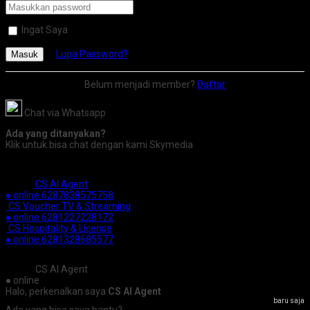
Ingat Saya
Lupa Password?
Masuk
Belum menjadi member?
Daftar
Chat via Whatsapp
Ada yang ditanyakan?
Klik untuk bisa chat dengan kami Skymedia
CS AI Agent
● online
6287838575758
CS Voucher TV & Streaming
● online
6281227228172
CS Hospitality & License
● online
6281328685577
CS AI Agent
● online
Halo, perkenalkan saya
CS AI Agent
baru saja
Ada yang bisa saya bantu?