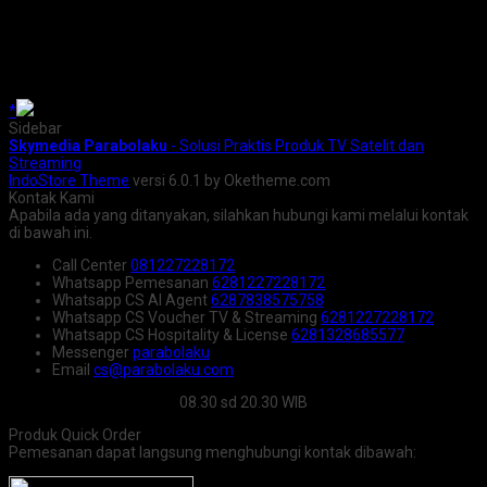
*
Sidebar
Skymedia Parabolaku
- Solusi Praktis Produk TV Satelit dan
Streaming
IndoStore Theme
versi 6.0.1 by Oketheme.com
Kontak Kami
Apabila ada yang ditanyakan, silahkan hubungi kami melalui kontak
di bawah ini.
Call Center
081227228172
Whatsapp
Pemesanan
6281227228172
Whatsapp
CS AI Agent
6287838575758
Whatsapp
CS Voucher TV & Streaming
6281227228172
Whatsapp
CS Hospitality & License
6281328685577
Messenger
parabolaku
Email
cs@parabolaku.com
08.30 sd 20.30 WIB
Produk Quick Order
Pemesanan dapat langsung menghubungi kontak dibawah: