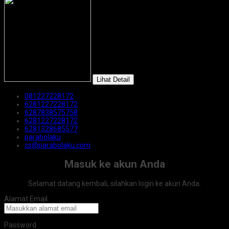
Lihat Detail
081227228172
6281227228172
6287838575758
6281227228172
6281328685577
parabolaku
cs@parabolaku.com
Masuk ke akun Anda
Selamat datang kembali, silahkan login ke akun Anda.
Alamat Email
Password