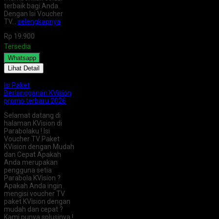
terbaik bagi Anda.
Dengan Isi Voucher
TV…
selengkapnya
Rp 19.900
Tersedia
Whatsapp
Lihat Detail
Isi Paket
Berlangganan KVision
promo terbaru 2026
Selamat datang di
halaman KVision di
Parabolaku ! Isi
Voucher TV Paket
KVision dengan Mudah
dan Cepat Apakah
Anda merupakan
pengguna setia
Parabola KVision ?
Apakah Anda ingin
mengisi voucher TV
paket KVision dengan
mudah dan cepat ?
Kami punya solusinya !