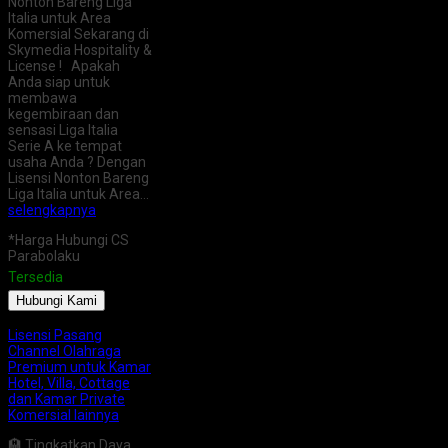
Nonton Bareng Liga
Italia untuk Area
Komersial Sekarang di
Skymedia Hospitality &
License ! Apakah
Anda siap untuk
membawa
kegembiraan dan
sensasi Liga Italia
Serie A ke tempat
usaha Anda ? Dengan
Lisensi Nonton Bareng
Liga Italia untuk Area…
selengkapnya
*Harga Hubungi CS
Parabolaku
Tersedia
Hubungi Kami
Lisensi Pasang
Channel Olahraga
Premium untuk Kamar
Hotel, Villa, Cottage
dan Kamar Private
Komersial lainnya
🏨 Tingkatkan Daya