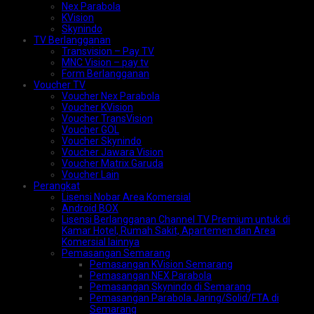
Nex Parabola
KVision
Skynindo
TV Berlangganan
Transvision – Pay TV
MNC Vision – pay tv
Form Berlangganan
Voucher TV
Voucher Nex Parabola
Voucher KVision
Voucher TransVision
Voucher GOL
Voucher Skynindo
Voucher Jawara Vision
Voucher Matrix Garuda
Voucher Lain
Perangkat
Lisensi Nobar Area Komersial
Android BOX
Lisensi Berlangganan Channel TV Premium untuk di
Kamar Hotel, Rumah Sakit, Apartemen dan Area
Komersial lainnya
Pemasangan Semarang
Pemasangan KVision Semarang
Pemasangan NEX Parabola
Pemasangan Skynindo di Semarang
Pemasangan Parabola Jaring/Solid/FTA di
Semarang