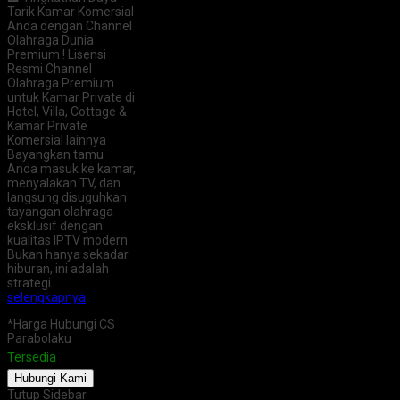
Tarik Kamar Komersial
Anda dengan Channel
Olahraga Dunia
Premium ! Lisensi
Resmi Channel
Olahraga Premium
untuk Kamar Private di
Hotel, Villa, Cottage &
Kamar Private
Komersial lainnya
Bayangkan tamu
Anda masuk ke kamar,
menyalakan TV, dan
langsung disuguhkan
tayangan olahraga
eksklusif dengan
kualitas IPTV modern.
Bukan hanya sekadar
hiburan, ini adalah
strategi…
selengkapnya
*Harga Hubungi CS
Parabolaku
Tersedia
Hubungi Kami
Tutup Sidebar