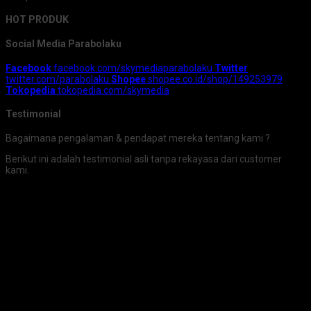
HOT PRODUK
Social Media Parabolaku
Facebook
facebook.com/skymediaparabolaku
Twitter
twitter.com/parabolaku
Shopee
shopee.co.id/shop/149253979
Tokopedia
tokopedia.com/skymedia
Testimonial
Bagaimana pengalaman & pendapat mereka tentang kami ?
Berikut ini adalah testimonial asli tanpa rekayasa dari customer
kami.