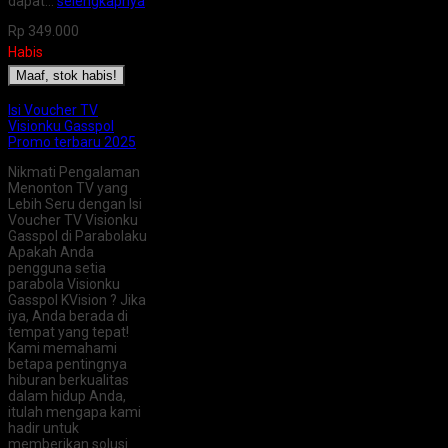
dapat…
selengkapnya
Rp 349.000
Habis
Maaf, stok habis!
Isi Voucher TV
Visionku Gasspol
Promo terbaru 2025
Nikmati Pengalaman
Menonton TV yang
Lebih Seru dengan Isi
Voucher TV Visionku
Gasspol di Parabolaku
Apakah Anda
pengguna setia
parabola Visionku
Gasspol KVision ? Jika
iya, Anda berada di
tempat yang tepat!
Kami memahami
betapa pentingnya
hiburan berkualitas
dalam hidup Anda,
itulah mengapa kami
hadir untuk
memberikan solusi