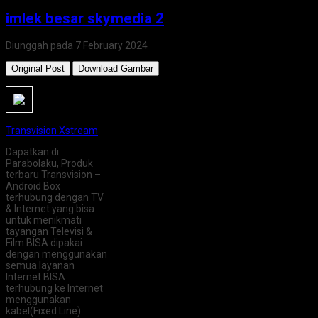
imlek besar skymedia 2
Diunggah pada 7 February 2024
Original Post
Download Gambar
Transvision Xstream
Dapatkan di
Parabolaku, Produk
terbaru Transvision –
Android Box
terhubung dengan TV
& Internet yang bisa
untuk menikmati
tayangan Televisi &
Film BISA dipakai
dengan menggunakan
semua layanan
Internet BISA
terhubung ke Internet
menggunakan
kabel(Fixed Line)