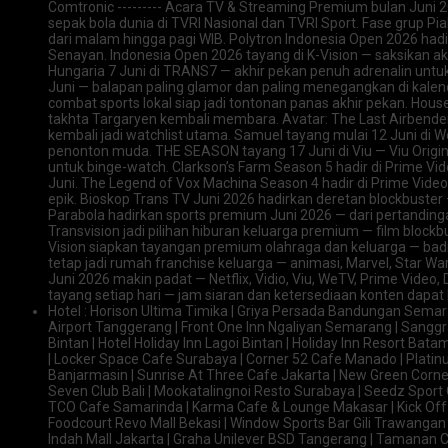
Comtronic --------- Acara TV & Streaming Premium bulan Juni 20
sepak bola dunia di TVRI Nasional dan TVRI Sport. Fase grup Pi
dari malam hingga pagi WIB. Polytron Indonesia Open 2026 hadir
Senayan. Indonesia Open 2026 tayang di K-Vision — saksikan ak
Hungaria 7 Juni di TRANS7 — akhir pekan penuh adrenalin untu
Juni — balapan paling glamor dan paling menegangkan di kalend
combat sports lokal siap jadi tontonan panas akhir pekan. Hou
takhta Targaryen kembali membara. Avatar: The Last Airbender 
kembali jadi watchlist utama. Samuel tayang mulai 12 Juni di
penonton muda. THE SEASON tayang 17 Juni di Viu — Viu Origi
untuk binge-watch. Clarkson’s Farm Season 5 hadir di Prime Vi
Juni. The Legend of Vox Machina Season 4 hadir di Prime Vid
epik. Bioskop Trans TV Juni 2026 hadirkan deretan blockbuster
Parabola hadirkan sports premium Juni 2026 — dari pertandinga
Transvision jadi pilihan hiburan keluarga premium — film blockb
Vision siapkan tayangan premium olahraga dan keluarga — badm
tetap jadi rumah franchise keluarga — animasi, Marvel, Star Wa
Juni 2026 makin padat — Netflix, Vidio, Viu, WeTV, Prime Video
tayang setiap hari — jam siaran dan ketersediaan konten dapat
Hotel : Horison Ultima Timika | Griya Persada Bandungan Sema
Airport Tanggerang | Front One Inn Ngaliyan Semarang | Sanggr
Bintan | Hotel Holiday Inn Lagoi Bintan | Holiday Inn Resort Bata
| Locker Space Cafe Surabaya | Corner 52 Cafe Manado | Plati
Banjarmasin | Sunrise At Three Cafe Jakarta | New Green Corn
Seven Club Bali | Mookatalingnoi Resto Surabaya | Seedz Sport 
TCO Cafe Samarinda | Karma Cafe & Lounge Makasar | Kick Of
Foodcourt Revo Mall Bekasi | Window Sports Bar Gili Trawangan
Indah Mall Jakarta | Graha Unilever BSD Tangerang | Tamanan C