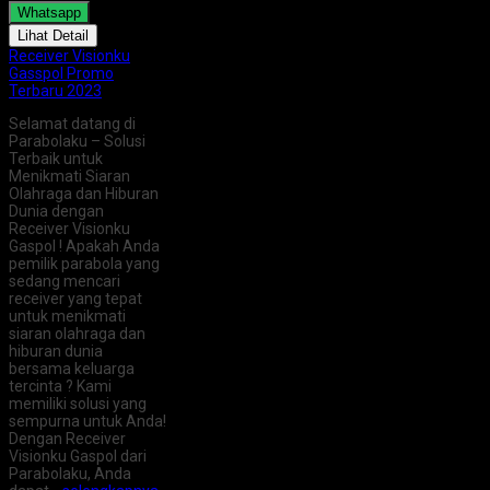
Whatsapp
Lihat Detail
Receiver Visionku
Gasspol Promo
Terbaru 2023
Selamat datang di
Parabolaku – Solusi
Terbaik untuk
Menikmati Siaran
Olahraga dan Hiburan
Dunia dengan
Receiver Visionku
Gaspol ! Apakah Anda
pemilik parabola yang
sedang mencari
receiver yang tepat
untuk menikmati
siaran olahraga dan
hiburan dunia
bersama keluarga
tercinta ? Kami
memiliki solusi yang
sempurna untuk Anda!
Dengan Receiver
Visionku Gaspol dari
Parabolaku, Anda