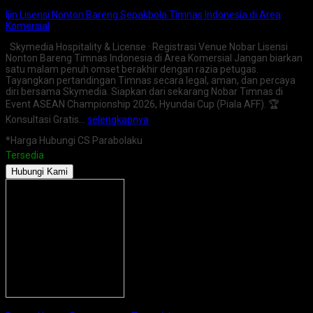
Ijin Lisensi Nonton Bareng Sepakbola Timnas Indonesia di Area
Komersial
Skymedia Hospitality & License · Registrasi Venue Nobar Lisensi
Nonton Bareng Timnas Indonesia di Area Komersial Jangan biarkan
satu malam penuh omset berakhir dengan razia petugas.
Tayangkan pertandingan Timnas secara legal, aman, dan percaya
diri bersama Skymedia. Siapkan dari sekarang Nobar Timnas di
Event ASEAN Championship 2026, Hyundai Cup (Piala AFF). 🏆
Konsultasi Gratis…
selengkapnya
*Harga Hubungi CS Parabolaku
Tersedia
Hubungi Kami