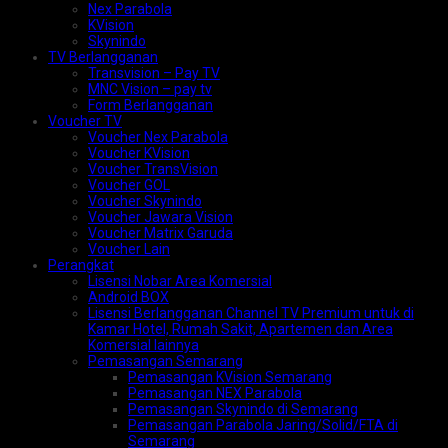
Nex Parabola
KVision
Skynindo
TV Berlangganan
Transvision – Pay TV
MNC Vision – pay tv
Form Berlangganan
Voucher TV
Voucher Nex Parabola
Voucher KVision
Voucher TransVision
Voucher GOL
Voucher Skynindo
Voucher Jawara Vision
Voucher Matrix Garuda
Voucher Lain
Perangkat
Lisensi Nobar Area Komersial
Android BOX
Lisensi Berlangganan Channel TV Premium untuk di
Kamar Hotel, Rumah Sakit, Apartemen dan Area
Komersial lainnya
Pemasangan Semarang
Pemasangan KVision Semarang
Pemasangan NEX Parabola
Pemasangan Skynindo di Semarang
Pemasangan Parabola Jaring/Solid/FTA di
Semarang