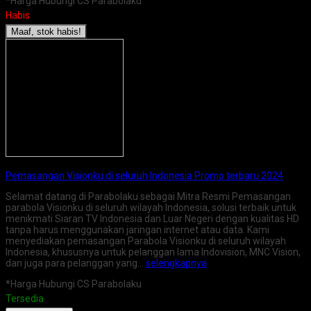
*Harga Hubungi CS Parabolaku
Habis
Maaf, stok habis!
Pemasangan Visionku di seluruh Indonesia Promo terbaru 2024
Selamat datang di Parabolaku sebagai Mitra Resmi Pemasangan
parabola Visionku di seluruh wilayah Indonesia, solusi terbaik untuk
menikmati Siaran TV Indonesia dan Luar Negeri dengan kualitas HD
tanpa harus menggunakan jaringan internet atau data. Kami
menyediakan pemasangan Parabola Visionku di seluruh wilayah
Indonesia, khususnya untuk pelanggan lama Indovision, MNC Vision,
dan juga para pelanggan yang…
selengkapnya
*Harga Hubungi CS Parabolaku
Tersedia