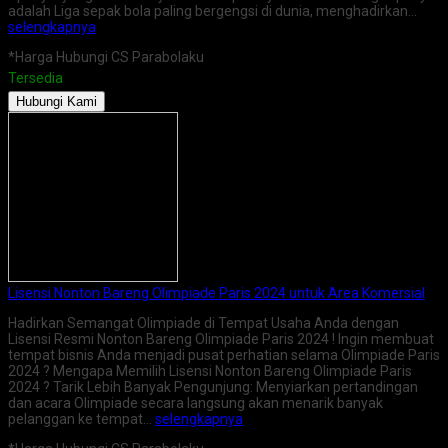
adalah Liga sepak bola paling bergengsi di dunia, menghadirkan…
selengkapnya
*Harga Hubungi CS Parabolaku
Tersedia
Hubungi Kami
Lisensi Nonton Bareng Olimpiade Paris 2024 untuk Area Komersial
Hadirkan Semangat Olimpiade di Tempat Usaha Anda dengan
Lisensi Resmi Nonton Bareng Olimpiade Paris 2024 ! Ingin membuat
tempat bisnis Anda menjadi pusat perhatian selama Olimpiade Paris
2024 ? Mengapa Memilih Lisensi Nonton Bareng Olimpiade Paris
2024 ? Tarik Lebih Banyak Pengunjung: Menyiarkan pertandingan
dan acara Olimpiade secara langsung akan menarik banyak
pelanggan ke tempat…
selengkapnya