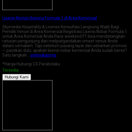
Lisensi Nonton Bareng Formula 1 di Area Komersial
Skymedia Hospitality & License Konsultasi Langsung Wajib Bagi
Pemilik Venue di Area Komersial Registrasi Lisensi Nobar Formula 1
untuk Area Komersial Anda Race weekend F1 bisa mendatangkan
ratusan pengunjung dan melipatgandakan omset venue Anda
dalam semalam. Tapi sebelum pasang layar dan sebarkan promosi
— pastikan dulu: apakah lisensi nobar komersial Anda sudah beres?
Satu langkah…
selengkapnya
*Harga Hubungi CS Parabolaku
Tersedia
Hubungi Kami