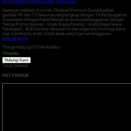
Promo Nomat Pemasangan Transvision
Saatnya hadirkan di rumah, Channel Premium Dunia kualitas
gambar HD dan TV Nasional yang lengkap dengan TV Berlangganan
Transvision Dengan Paket Nomat anda bisa berlangganan dengan
“Harga Promo Spesial – Gratis Biaya Pasang – Gratis Biaya Sewa
Perangkat”, KLIK Gambar dibawah ini dan segera Isi Formnya, kami
siap membantu anda. Untuk anda yang ingin berlangganan…
selengkapnya
*Harga Hubungi CS Parabolaku
Tersedia
Hubungi Kami
Tutup Sidebar
HOT PRODUK