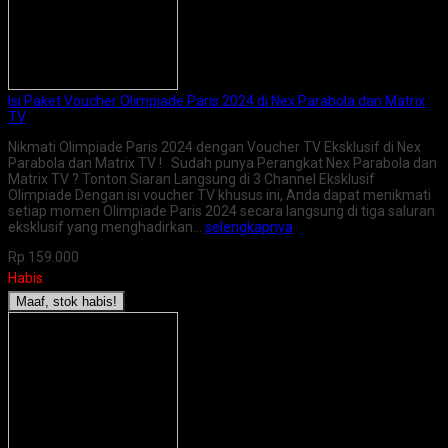
Isi Paket Voucher Olimpiade Paris 2024 di Nex Parabola dan Matrix
TV
Nikmati Olimpiade Paris 2024 dengan Voucher TV Eksklusif di Nex
Parabola dan Matrix TV ! Sudah punya Perangkat Nex Parabola dan
Matrix TV ? Tonton Siaran Langsung di 3 Channel Eksklusif
Olimpiade Dengan isi voucher TV khusus ini, Anda dapat menikmati
setiap momen Olimpiade Paris 2024 secara langsung di tiga saluran
eksklusif yang menghadirkan…
selengkapnya
Rp 159.000
Habis
Maaf, stok habis!