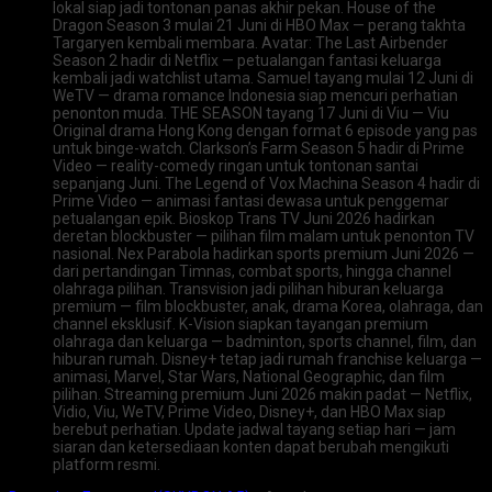
lokal siap jadi tontonan panas akhir pekan. House of the
Dragon Season 3 mulai 21 Juni di HBO Max — perang takhta
Targaryen kembali membara. Avatar: The Last Airbender
Season 2 hadir di Netflix — petualangan fantasi keluarga
kembali jadi watchlist utama. Samuel tayang mulai 12 Juni di
WeTV — drama romance Indonesia siap mencuri perhatian
penonton muda. THE SEASON tayang 17 Juni di Viu — Viu
Original drama Hong Kong dengan format 6 episode yang pas
untuk binge-watch. Clarkson’s Farm Season 5 hadir di Prime
Video — reality-comedy ringan untuk tontonan santai
sepanjang Juni. The Legend of Vox Machina Season 4 hadir di
Prime Video — animasi fantasi dewasa untuk penggemar
petualangan epik. Bioskop Trans TV Juni 2026 hadirkan
deretan blockbuster — pilihan film malam untuk penonton TV
nasional. Nex Parabola hadirkan sports premium Juni 2026 —
dari pertandingan Timnas, combat sports, hingga channel
olahraga pilihan. Transvision jadi pilihan hiburan keluarga
premium — film blockbuster, anak, drama Korea, olahraga, dan
channel eksklusif. K-Vision siapkan tayangan premium
olahraga dan keluarga — badminton, sports channel, film, dan
hiburan rumah. Disney+ tetap jadi rumah franchise keluarga —
animasi, Marvel, Star Wars, National Geographic, dan film
pilihan. Streaming premium Juni 2026 makin padat — Netflix,
Vidio, Viu, WeTV, Prime Video, Disney+, dan HBO Max siap
berebut perhatian. Update jadwal tayang setiap hari — jam
siaran dan ketersediaan konten dapat berubah mengikuti
platform resmi.