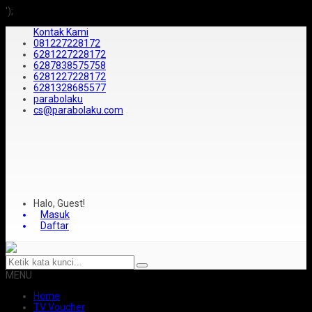
');
Kontak Kami
081227228172
6281227228172
6287838575758
6281227228172
6281328685577
parabolaku
cs@parabolaku.com
Halo, Guest!
Masuk
Daftar
MENU
Home
TV Voucher