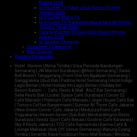
Promo 2026
Isi Voucher TV Paket untuk KVision Promo
Terbaru 2026
Isi Voucher Matrix TV
Isi Voucher TV Transvision Nusantara HD Promo
Terbaru Tahun 2026
Cara Isi Voucher TV Deco GOL KVision Promo
terbaru 2026
Isi Voucher Skynindo
Streaming TV Nasional
New Channel
Tentang Parabolaku
Hotel : Horison Ultima Timika | Griya Persada Bandungan
Semarang | JW Marriot Surabaya | @Hom Semarang | Swiss
Bell Airport Tanggerang | Front One Inn Ngaliyan Semarang |
Sanggraloka Ubud Bali | Padma Hotel Semarang | Hotel Indigo
Lagoi Bintan | Hotel Holiday Inn Lagoi Bintan | Holiday Inn
Resort Batam --- Cafe, Resto & Mall : AtoZ Bar Semarang |
Selia Resto Bali | Locker Space Cafe Surabaya | Corner 52
Cafe Manado | Platinum Cafe Manado | Jeger House Cafe Bali
| Tomoro Coffee Banjarmasin | Sunrise At Three Cafe Jakarta
| New Green Corner Cafe Jakarta | Meduzza Point Cafe
Yogyakarta | Heaven Seven Club Bali | Mookatalingnoi Resto
Surabaya | Seedz Sport Cafe Bekasi | Goobne Cafe Karawaci |
Sky 8 Resto Jakarta | TCO Cafe Samarinda | Karma Cafe &
Lounge Makasar | Kick Off Venue Semarang | Warung Eyang
Timika | Serambi Rasa Foodcourt Revo Mall Bekasi | Window