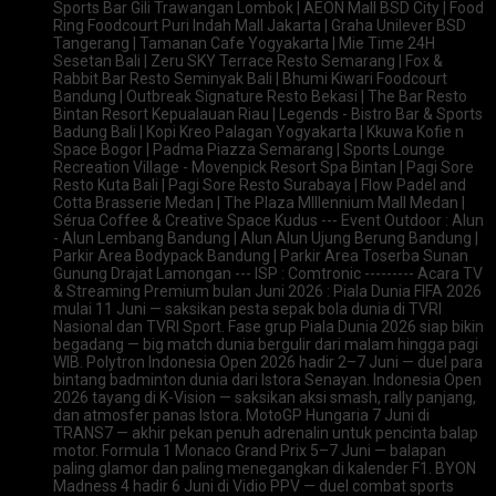
Sports Bar Gili Trawangan Lombok | AEON Mall BSD City | Food
Ring Foodcourt Puri Indah Mall Jakarta | Graha Unilever BSD
Tangerang | Tamanan Cafe Yogyakarta | Mie Time 24H
Sesetan Bali | Zeru SKY Terrace Resto Semarang | Fox &
Rabbit Bar Resto Seminyak Bali | Bhumi Kiwari Foodcourt
Bandung | Outbreak Signature Resto Bekasi | The Bar Resto
Bintan Resort Kepualauan Riau | Legends - Bistro Bar & Sports
Badung Bali | Kopi Kreo Palagan Yogyakarta | Kkuwa Kofie n
Space Bogor | Padma Piazza Semarang | Sports Lounge
Recreation Village - Movenpick Resort Spa Bintan | Pagi Sore
Resto Kuta Bali | Pagi Sore Resto Surabaya | Flow Padel and
Cotta Brasserie Medan | The Plaza Mlllennium Mall Medan |
Sérua Coffee & Creative Space Kudus --- Event Outdoor : Alun
- Alun Lembang Bandung | Alun Alun Ujung Berung Bandung |
Parkir Area Bodypack Bandung | Parkir Area Toserba Sunan
Gunung Drajat Lamongan --- ISP : Comtronic --------- Acara TV
& Streaming Premium bulan Juni 2026 : Piala Dunia FIFA 2026
mulai 11 Juni — saksikan pesta sepak bola dunia di TVRI
Nasional dan TVRI Sport. Fase grup Piala Dunia 2026 siap bikin
begadang — big match dunia bergulir dari malam hingga pagi
WIB. Polytron Indonesia Open 2026 hadir 2–7 Juni — duel para
bintang badminton dunia dari Istora Senayan. Indonesia Open
2026 tayang di K-Vision — saksikan aksi smash, rally panjang,
dan atmosfer panas Istora. MotoGP Hungaria 7 Juni di
TRANS7 — akhir pekan penuh adrenalin untuk pencinta balap
motor. Formula 1 Monaco Grand Prix 5–7 Juni — balapan
paling glamor dan paling menegangkan di kalender F1. BYON
Madness 4 hadir 6 Juni di Vidio PPV — duel combat sports