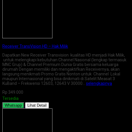
Receiver TransVision HD – Hak Milik
Dapatkan New Receiver Transvision kualitas HD menjadi Hak Milik,
untuk melengkapi kebutuhan Channel Nasional (lengkap termasuk
MNC Grup) & Channel Premium Dunia Gratis bersama keluarga
dirumah Dengan memiliki dan mengaktifkan Receivernya, akan
langsung menikmati Promo Gratis Nonton untuk Channel Lokal
maupun Internasional yang bisa dinikmati di Satelit Measat 3
KuBand – Frekwensi 12603, 12643 V 30000…
selengkapnya
Rp 349.000
Tersedia
Whatsapp
Lihat Detail