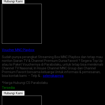
Hubungi Kami
Voucher MNC Playbox
Sudah punya perangkat Streaming Box MNC Playbox dan tetap mau
nonton Siaran TV & Channel Premium Dunia Favorit ? Segera Top Up
atau Isi Paket Vouchernya di Parabolaku, untuk tetap bisa menikmati
Channel TV Nasional, In House Channel MNC Group dan Channel
Premium Favorit bersama keluarga Untuk informasi & pemesanan,
bisa kontak kami – Telp &…
selengkapnya
*Harga Hubungi CS Parabolaku
Tersedia
Hubungi Kami