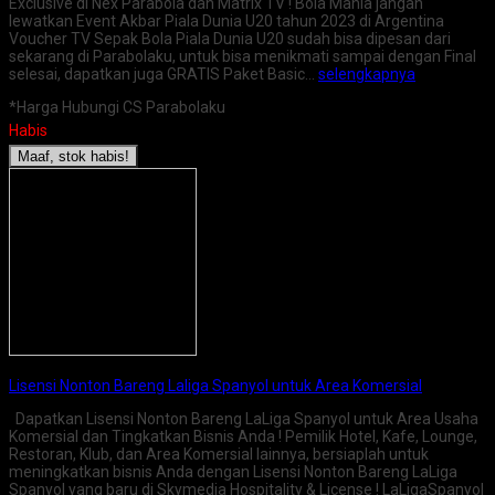
Exclusive di Nex Parabola dan Matrix TV ! Bola Mania jangan
lewatkan Event Akbar Piala Dunia U20 tahun 2023 di Argentina
Voucher TV Sepak Bola Piala Dunia U20 sudah bisa dipesan dari
sekarang di Parabolaku, untuk bisa menikmati sampai dengan Final
selesai, dapatkan juga GRATIS Paket Basic…
selengkapnya
*Harga Hubungi CS Parabolaku
Habis
Maaf, stok habis!
Lisensi Nonton Bareng Laliga Spanyol untuk Area Komersial
Dapatkan Lisensi Nonton Bareng LaLiga Spanyol untuk Area Usaha
Komersial dan Tingkatkan Bisnis Anda ! Pemilik Hotel, Kafe, Lounge,
Restoran, Klub, dan Area Komersial lainnya, bersiaplah untuk
meningkatkan bisnis Anda dengan Lisensi Nonton Bareng LaLiga
Spanyol yang baru di Skymedia Hospitality & License ! LaLigaSpanyol