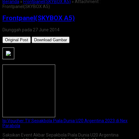
Beranda
»
Frontpanel(SKYBOX A5)
» Attachment :
Frontpanel(SKYBOX A5)
Frontpanel(SKYBOX A5)
Diunggah pada 27 June 2014
Original Post
Download Gambar
Isi Voucher TV Sepakbola Piala Dunia U20 Argentina 2023 di Nex
Parabola
Saksikan Event Akbar Sepakbola Piala Dunia U20 Argentina