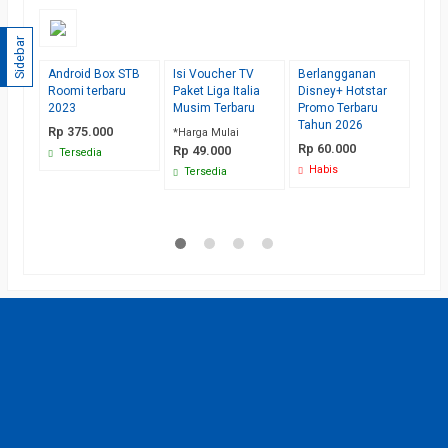
Sidebar
Android Box STB
Isi Voucher TV
Berlangganan
Isi 
Roomi terbaru
Paket Liga Italia
Disney+ Hotstar
Asi
2023
Musim Terbaru
Promo Terbaru
202
Tahun 2026
Rp 375.000
Rp 
*Harga Mulai
Rp 60.000
Rp 49.000
Tersedia
Ha
Habis
Tersedia