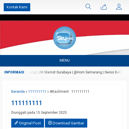
');
Kontak Kami
MENU
a Bandungan Semarang | JW Marriot Surabaya | @Hom Semarang | Swiss Bell Airport
Beranda
»
111111111
» Attachment : 111111111
111111111
Diunggah pada 15 September 2025
Original Post
Download Gambar