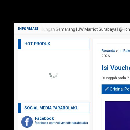
 Griya Persada Bandungan Semarang | JW Marriot Surabaya | @Hom Semara
HOT PRODUK
Beranda
»
Isi Pa
2026
Isi Vouch
Diunggah pada 7 
Original Po
SOCIAL MEDIA PARABOLAKU
Facebook
facebook.com/skymediaparabolaku