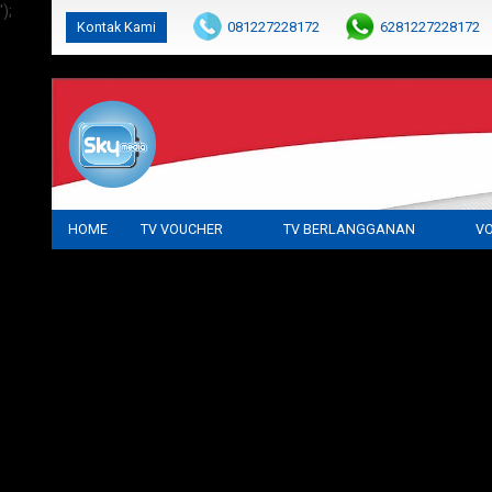
');
Kontak Kami
081227228172
6281227228172
cs@parabolaku.com
HOME
TV VOUCHER
TV BERLANGGANAN
VO