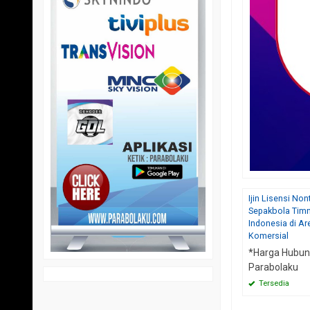
Ijin Lisensi No
Sepakbola Tim
Indonesia di Ar
Komersial
*Harga Hubun
Parabolaku
Tersedia