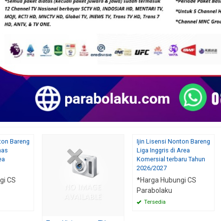
nton Bareng
Ijin Lisensi Nonton Bareng
nas
Liga Inggris di Area
ea
Komersial terbaru Tahun
2026/2027
gi CS
*Harga Hubungi CS
Parabolaku
Tersedia