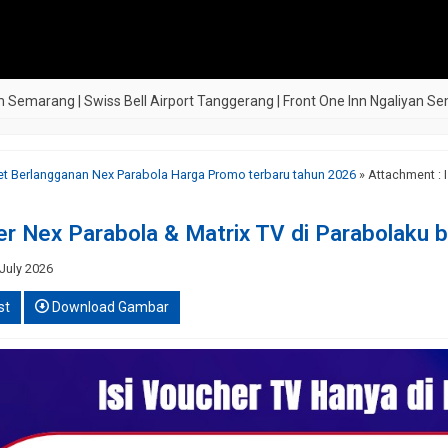
ng | Swiss Bell Airport Tanggerang | Front One Inn Ngaliyan Semarang |
ket Berlangganan Nex Parabola Harga Promo terbaru tahun 2026
» Attachment : 
er Nex Parabola & Matrix TV di Parabolaku b
July 2026
st
Download Gambar