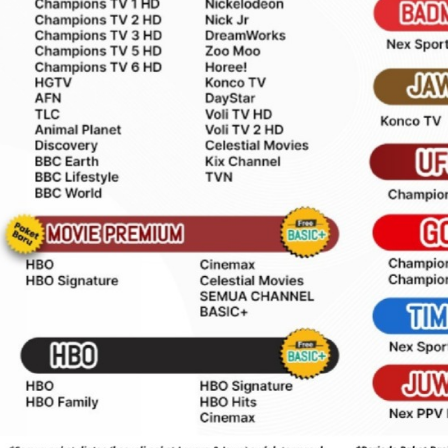
Heriyanto
WAWAN ARIANTO
TAPANULI TE
n berkesan,
Sangan puas dengan pelayanan
tap
adminnya
Isi Paket Transvision 
di Skymedia Parabolaku s
(5/5)
(5/5)
ada niat mau ke tempat