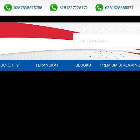
6287838575758
6281227228172
6281328685577
UCHER TV
PERANGKAT
BLOGKU
PREMIUM STREAMIN