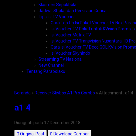
Klasmen Sepakbola
Jadwal Sholat dan Perkiraan Cuaca
Tips Isi TV Voucher
Cara Top Up Isi Paket Voucher TV Nex Para
Isi Voucher TV Paket untuk KVision Promo T
Isi Voucher Matrix TV
Isi Voucher TV Transvision Nusantara HD P
Cara Isi Voucher TV Deco GOL KVision Promo
Isi Voucher Skynindo
Streaming TV Nasional
New Channel
Tentang Parabolaku
Beranda
»
Receiver Skybox A1 Pro Combo
» Attachment : a1 4
a1 4
Diunggah pada 12 December 2018
Original Post
Download Gambar