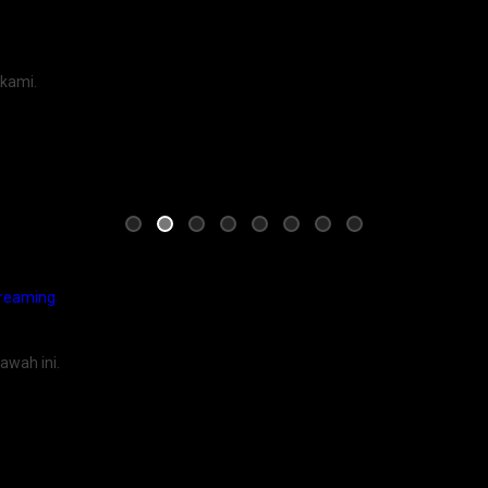
 kami.
treaming
awah ini.