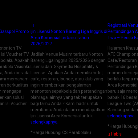
Registrasi Ven
u Gasspol Promo
Ijin Lisensi Nonton Bareng Liga Inggris di
Pertandingan 
Area Komersial terbaru Tahun
Two – Persib 
2026/2027
enonton TV
Halaman Khusus 
 Isi Voucher TV
Jadilah Venue Musim terbaru Nonton
AFC Champions
rabolaku Apakah
Bareng Liga Inggris 2025/2026 dengan
Cafe/Restoran 
rabola Visionku
Lisensi dari Skymedia Hospitality &
Pertandingan B
iya, Anda berada
License Apakah Anda memiliki hotel,
momen bersejar
 Kami memahami
cafe, restoran, lounge, atau klub yang
berlalu tanpa 
ran berkualitas
ingin memberikan pengalaman
Area Komersial
lah mengapa
menonton sepakbola dan pertandingan
baru saja mence
rikan solusi
olahraga lainnya yang tak terlupakan
babak 16 besa
an Isi Voucher
bagi tamu Anda ? Kami hadir untuk
League Two (AC
membantu Anda dalam mendapatkan
Bandung seda
Ijin Lisensi Area Komersial untuk …
selengkapnya
selengkapnya
*Harga Hubungi
*Harga Hubungi CS Parabolaku
Habis