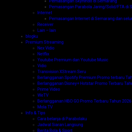
Pemasangan Skynindo di Semarang
Pemasangan Parabola Jaring/Solid/FTA di
Internet
Pemasangan Internet di Semarang dan selu
Receiver
Lain – lain
blogku
Premium Streaming
Nex Vidio
Netflix
Youtube Premium dan Youtube Music
Vidio
Transvision XStream Seru
Berlangganan Spotify Premium Promo terbaru Ta
Berlangganan Disney+ Hotstar Promo Terbaru Tah
Prime Video
WeTV
Berlangganan HBO GO Promo Terbaru Tahun 2026
Mola TV
Info & Tips
Cara belanja di Parabolaku
Jadwal Siaran Langsung
Berita Bola & Sport