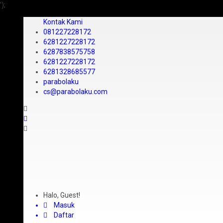
');
Kontak Kami
081227228172
6281227228172
6287838575758
6281227228172
6281328685577
parabolaku
cs@parabolaku.com
Halo, Guest!
Masuk
Daftar