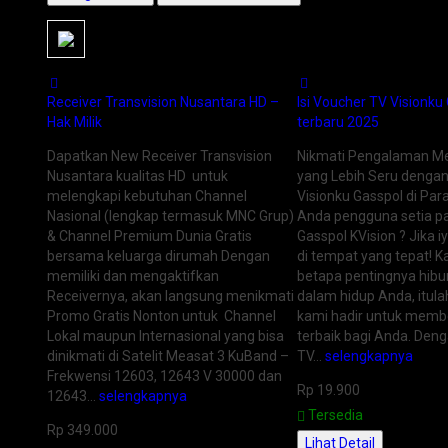
Receiver Transvision Nusantara HD –
Isi Voucher TV Visionk
Hak Milik
terbaru 2025
Dapatkan New Receiver Transvision
Nikmati Pengalaman M
Nusantara kualitas HD untuk
yang Lebih Seru dengan
melengkapi kebutuhan Channel
Visionku Gasspol di Pa
Nasional (lengkap termasuk MNC Grup)
Anda pengguna setia pa
& Channel Premium Dunia Gratis
Gasspol KVision ? Jika 
bersama keluarga dirumah Dengan
di tempat yang tepat!
memiliki dan mengaktifkan
betapa pentingnya hibu
Receivernya, akan langsung menikmati
dalam hidup Anda, itu
Promo Gratis Nonton untuk Channel
kami hadir untuk membe
Lokal maupun Internasional yang bisa
terbaik bagi Anda. Deng
dinikmati di Satelit Measat 3 KuBand –
TV…
selengkapnya
Frekwensi 12603, 12643 V 30000 dan
Rp 19.900
12643…
selengkapnya
Tersedia
Rp 349.000
Lihat Detail