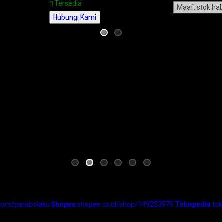
Tersedia
Maaf, stok hab
Hubungi Kami
.com/parabolaku
Shopee
shopee.co.id/shop/149253979
Tokopedia
to