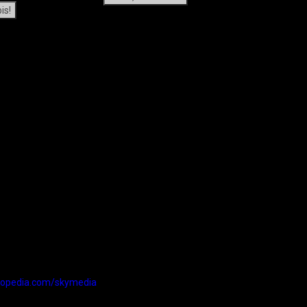
is!
Lihat 
kopedia.com/skymedia