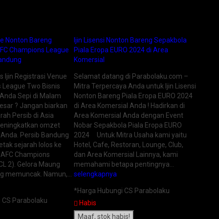
ue Nonton Bareng
Ijin Lisensi Nonton Bareng Sepakbola
AFC Champions League
Piala Eropa EURO 2024 di Area
Isi Pak
Bandung
Komersial
Nusant
Ijin Registrasi Venue
Selamat datang di Parabolaku.com –
Sudah p
 League Two Bisnis
Mitra Terpercaya Anda untuk Ijin Lisensi
TransVi
Anda Sepi di Malam
Nonton Bareng Piala Eropa EURO 2024
Channel
esar ? Jangan biarkan
di Area Komersial Anda ! Hadirkan di
Pilihan
ah Persib di Asia
Area Komersial Anda dengan Event
yang te
meningkatkan omzet
Nobar Sepakbola Piala Eropa EURO
informa
 Anda. Persib Bandung
2024 Untuk Mitra Usaha kami yaitu
kontak
tak sejarah lolos ke
Hotel, Cafe, Restoran, Lounge, Club,
089529
r AFC Champions
dan Area Komersial Lainnya, kami
081227
L 2). Gelora Maung
memahami betapa pentingnya…
dibawa
ng memuncak. Namun,…
selengkapnya
Transv
Inform
*Harga Hubungi CS Parabolaku
 CS Parabolaku
Rp 19.
Habis
Terse
Maaf, stok habis!