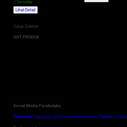
Tersedia
Lihat Detail
Tutup Sidebar
HOT PRODUK
Social Media Parabolaku
Facebook
facebook.com/skymediaparabolaku
Twitter
twitter