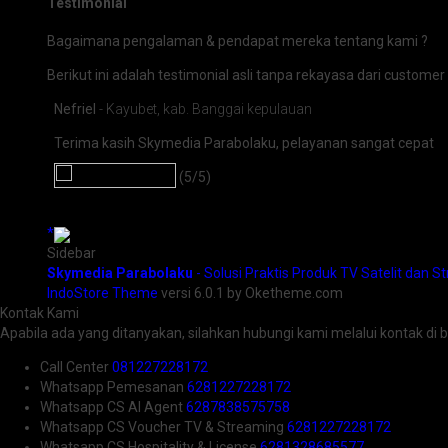
Testimonial
Bagaimana pengalaman & pendapat mereka tentang kami ?
Berikut ini adalah testimonial asli tanpa rekayasa dari customer
Nefriel
- Kayubet, kab. Banggai kepulauan
Terima kasih Skymedia Parabolaku, pelayanan sangat cepat
(5/5)
*
Sidebar
Skymedia Parabolaku
- Solusi Praktis Produk TV Satelit dan S
IndoStore Theme
versi 6.0.1 by Oketheme.com
Kontak Kami
Apabila ada yang ditanyakan, silahkan hubungi kami melalui kontak di b
Call Center
081227228172
Whatsapp
Pemesanan
6281227228172
Whatsapp
CS AI Agent
6287838575758
Whatsapp
CS Voucher TV & Streaming
6281227228172
Whatsapp
CS Hospitality & License
6281328685577