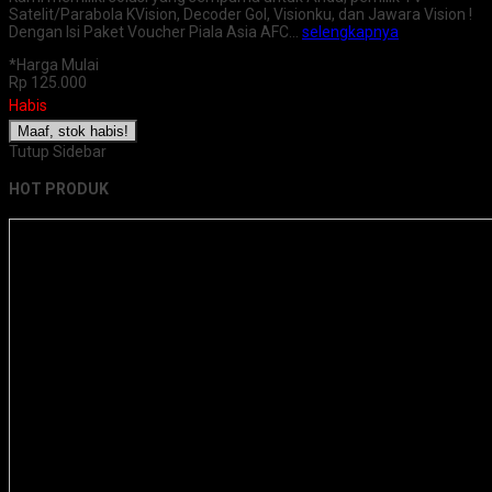
Satelit/Parabola KVision, Decoder Gol, Visionku, dan Jawara Vision !
Dengan Isi Paket Voucher Piala Asia AFC…
selengkapnya
*Harga Mulai
Rp 125.000
Habis
Maaf, stok habis!
Tutup Sidebar
HOT PRODUK