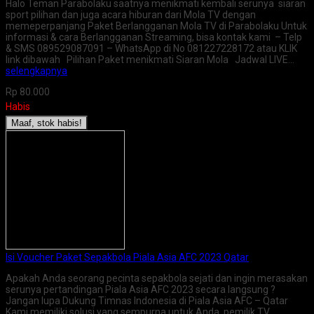
Halo Teman Parabolaku saatnya menikmati kembali serunya siaran
sport pilihan dan juga acara hiburan dari Mola TV dengan
memeperpanjang Paket Berlangganan Mola TV di Parabolaku Untuk
informasi & cara Berlangganan Streaming, bisa kontak kami – Telp
& SMS 089529087091 – WhatsApp di No 081227228172 atau KLIK
link dibawah Pilihan Paket menikmati Siaran Mola Jadwal LIVE…
selengkapnya
Rp 80.000
Habis
Maaf, stok habis!
Isi Voucher Paket Sepakbola Piala Asia AFC 2023 Qatar
Apakah Anda seorang pecinta sepakbola sejati dan ingin merasakan
serunya pertandingan Piala Asia AFC 2023 secara langsung ?
Jangan lupa Dukung Timnas Indonesia di Piala Asia AFC – Qatar
Kami memiliki solusi yang sempurna untuk Anda, pemilik TV