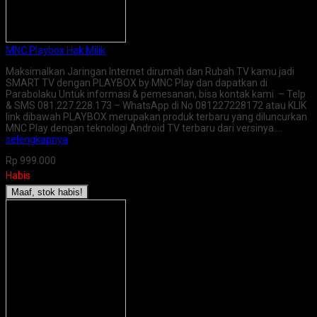
MNC Playbox Hak Milik
Maksimalkan Jaringan Internet dirumah dan Rubah TV kamu jadi
SMART TV dengan PLAYBOX by MNC Play dan dapatkan di
Parabolaku Untuk informasi & pemesanan, bisa kontak kami – Telp
& SMS 081.227.228.173 – WhatsApp di No 081227228172 atau KLIK
link dibawah PLAYBOX merupakan produk terbaru yang diluncurkan
MNC Play dengan teknologi Android TV terbaru dari versinya….
selengkapnya
Rp 999.000
Habis
Maaf, stok habis!