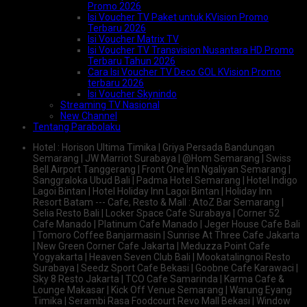
Promo 2026
Isi Voucher TV Paket untuk KVision Promo
Terbaru 2026
Isi Voucher Matrix TV
Isi Voucher TV Transvision Nusantara HD Promo
Terbaru Tahun 2026
Cara Isi Voucher TV Deco GOL KVision Promo
terbaru 2026
Isi Voucher Skynindo
Streaming TV Nasional
New Channel
Tentang Parabolaku
Hotel : Horison Ultima Timika | Griya Persada Bandungan
Semarang | JW Marriot Surabaya | @Hom Semarang | Swiss
Bell Airport Tanggerang | Front One Inn Ngaliyan Semarang |
Sanggraloka Ubud Bali | Padma Hotel Semarang | Hotel Indigo
Lagoi Bintan | Hotel Holiday Inn Lagoi Bintan | Holiday Inn
Resort Batam --- Cafe, Resto & Mall : AtoZ Bar Semarang |
Selia Resto Bali | Locker Space Cafe Surabaya | Corner 52
Cafe Manado | Platinum Cafe Manado | Jeger House Cafe Bali
| Tomoro Coffee Banjarmasin | Sunrise At Three Cafe Jakarta
| New Green Corner Cafe Jakarta | Meduzza Point Cafe
Yogyakarta | Heaven Seven Club Bali | Mookatalingnoi Resto
Surabaya | Seedz Sport Cafe Bekasi | Goobne Cafe Karawaci |
Sky 8 Resto Jakarta | TCO Cafe Samarinda | Karma Cafe &
Lounge Makasar | Kick Off Venue Semarang | Warung Eyang
Timika | Serambi Rasa Foodcourt Revo Mall Bekasi | Window