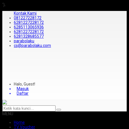
');
Kontak Kami
081227228172
6281227228172
6285113065936
6281227228172
6281328685577
parabolaku
cs@parabolaku.com
Halo, Guest!
Masuk
Daftar
MENU
Home
TV Voucher