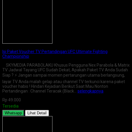
Isi Paket Voucher TV Pertandingan UFC Ultimate Fighting
Championship
SKYMEDIA PARABOLAKU Khusus Pengguna Nex Parabola & Matrix
TV Jadwal Tayang UFC Sudah Dekat, Apakah Paket TV Anda Sudah
Siap ? ⚡ Jangan sampai momen pertarungan utama berlangsung,
layar TV Anda malah gelap atau channel TV terkunci karena paket
voucher habis ! Hindari Kejadian Berikut Saat Mau Nonton
Pertandingan : Channel Teracak (Black…
selengkapnya
Rp 49.000
Tersedia
Whatsapp
Lihat Detail