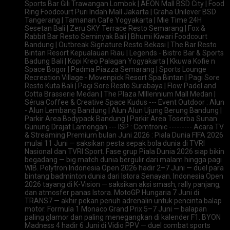
Sports Bar Gili Trawangan Lombok | AEON Mall BSD City | Food
Ring Foodcourt Puri Indah Mall Jakarta | Graha Unilever BSD
Tangerang | Tamanan Cafe Yogyakarta | Mie Time 24H
Sesetan Bali | Zeru SKY Terrace Resto Semarang | Fox &
Rabbit Bar Resto Seminyak Bali | Bhumi Kiwari Foodcourt
Bandung | Outbreak Signature Resto Bekasi | The Bar Resto
Bintan Resort Kepualauan Riau | Legends - Bistro Bar & Sports
Badung Bali | Kopi Kreo Palagan Yogyakarta | Kkuwa Kofie n
Space Bogor | Padma Piazza Semarang | Sports Lounge
Recreation Village - Movenpick Resort Spa Bintan | Pagi Sore
Resto Kuta Bali | Pagi Sore Resto Surabaya | Flow Padel and
Cotta Brasserie Medan | The Plaza Mlllennium Mall Medan |
Sérua Coffee & Creative Space Kudus --- Event Outdoor : Alun
- Alun Lembang Bandung | Alun Alun Ujung Berung Bandung |
Parkir Area Bodypack Bandung | Parkir Area Toserba Sunan
Gunung Drajat Lamongan --- ISP : Comtronic --------- Acara TV
& Streaming Premium bulan Juni 2026 : Piala Dunia FIFA 2026
mulai 11 Juni — saksikan pesta sepak bola dunia di TVRI
Nasional dan TVRI Sport. Fase grup Piala Dunia 2026 siap bikin
begadang — big match dunia bergulir dari malam hingga pagi
WIB. Polytron Indonesia Open 2026 hadir 2–7 Juni — duel para
bintang badminton dunia dari Istora Senayan. Indonesia Open
2026 tayang di K-Vision — saksikan aksi smash, rally panjang,
dan atmosfer panas Istora. MotoGP Hungaria 7 Juni di
TRANS7 — akhir pekan penuh adrenalin untuk pencinta balap
motor. Formula 1 Monaco Grand Prix 5–7 Juni — balapan
paling glamor dan paling menegangkan di kalender F1. BYON
Madness 4 hadir 6 Juni di Vidio PPV — duel combat sports