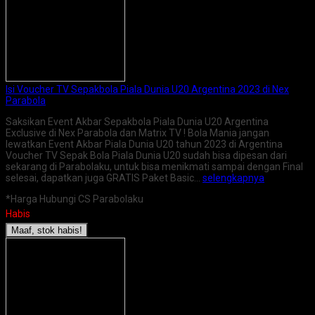
Isi Voucher TV Sepakbola Piala Dunia U20 Argentina 2023 di Nex
Parabola
Saksikan Event Akbar Sepakbola Piala Dunia U20 Argentina
Exclusive di Nex Parabola dan Matrix TV ! Bola Mania jangan
lewatkan Event Akbar Piala Dunia U20 tahun 2023 di Argentina
Voucher TV Sepak Bola Piala Dunia U20 sudah bisa dipesan dari
sekarang di Parabolaku, untuk bisa menikmati sampai dengan Final
selesai, dapatkan juga GRATIS Paket Basic…
selengkapnya
*Harga Hubungi CS Parabolaku
Habis
Maaf, stok habis!