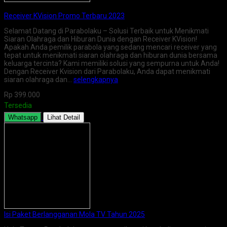
Receiver KVision Promo Terbaru 2023
Selamat Datang di Parabolaku – Solusi Terbaik untuk Menikmati
Siaran Olahraga dan Hiburan Dunia dengan Receiver KVision!
Apakah Anda pemilik parabola yang sedang mencari receiver yang
tepat untuk menikmati siaran olahraga dan hiburan dunia bersama
keluarga tercinta? Kami memiliki solusi yang sempurna untuk Anda!
Dengan Receiver Kvision dari Parabolaku, Anda dapat menikmati
siaran olahraga dan…
selengkapnya
Rp 399.000
Tersedia
Whatsapp
Lihat Detail
Isi Paket Berlangganan Mola TV Tahun 2025