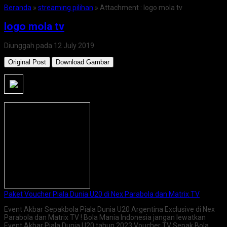
Beranda
»
streaming pilihan
» Attachment : logo mola tv
logo mola tv
Diunggah pada 12 July 2019
Original Post
Download Gambar
Paket Voucher Piala Dunia U20 di Nex Parabola dan Matrix TV
Event Akbar Sepakbola Piala Dunia U20 Argentina Exclusive di Nex
Parabola dan Matrix TV ! Bola Mania Indonesia jangan lewatkan
Event Akbar Piala Dunia U20 tahun 2023 Voucher TV Sepak Bola