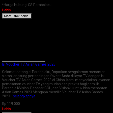
*Harga Hubungi CS Parabolaku
Habis
Maaf, stok habis!
Isi Voucher TV Asian Games 2023
Selamat datang di Parabolaku, Dapatkan pengalaman menonton
siaran langsung pertandingan favorit Anda di layar TV dengan isi
Voucher TV Asian Games 2023 di China. Kami menyediakan layanan
pemesanan voucher TV yang mudah dan praktis bagi pemilik
Parabola KVision, Decoder GOL, dan Visionku untuk bisa menonton
Asian Games 2023 Mengapa memilih Voucher TV Asian Games
2023…
selengkapnya
Rp 119.000
Habis