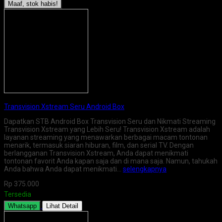
Maaf, stok habis!
Transvision Xstream Seru Android Box
Dapatkan STB Android Box Transvision Seru dan Nikmati Streaming
Transvision Xstream yang Lebih Seru! Transvision Xstream adalah
layanan streaming yang menawarkan berbagai macam tontonan
menarik, termasuk siaran hiburan, film, dan serial TV. Dengan
berlangganan Transvision Xstream, Anda dapat menikmati
tontonan favorit Anda kapan saja dan di mana saja. Namun, tahukah
Anda bahwa Anda dapat menikmati…
selengkapnya
Rp 375.000
Tersedia
Whatsapp
Lihat Detail