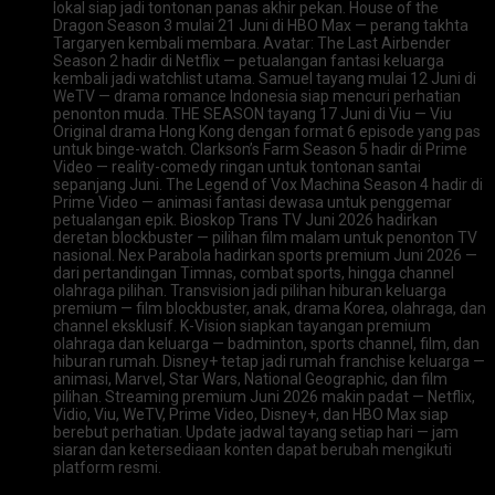
lokal siap jadi tontonan panas akhir pekan. House of the
Dragon Season 3 mulai 21 Juni di HBO Max — perang takhta
Targaryen kembali membara. Avatar: The Last Airbender
Season 2 hadir di Netflix — petualangan fantasi keluarga
kembali jadi watchlist utama. Samuel tayang mulai 12 Juni di
WeTV — drama romance Indonesia siap mencuri perhatian
penonton muda. THE SEASON tayang 17 Juni di Viu — Viu
Original drama Hong Kong dengan format 6 episode yang pas
untuk binge-watch. Clarkson’s Farm Season 5 hadir di Prime
Video — reality-comedy ringan untuk tontonan santai
sepanjang Juni. The Legend of Vox Machina Season 4 hadir di
Prime Video — animasi fantasi dewasa untuk penggemar
petualangan epik. Bioskop Trans TV Juni 2026 hadirkan
deretan blockbuster — pilihan film malam untuk penonton TV
nasional. Nex Parabola hadirkan sports premium Juni 2026 —
dari pertandingan Timnas, combat sports, hingga channel
olahraga pilihan. Transvision jadi pilihan hiburan keluarga
premium — film blockbuster, anak, drama Korea, olahraga, dan
channel eksklusif. K-Vision siapkan tayangan premium
olahraga dan keluarga — badminton, sports channel, film, dan
hiburan rumah. Disney+ tetap jadi rumah franchise keluarga —
animasi, Marvel, Star Wars, National Geographic, dan film
pilihan. Streaming premium Juni 2026 makin padat — Netflix,
Vidio, Viu, WeTV, Prime Video, Disney+, dan HBO Max siap
berebut perhatian. Update jadwal tayang setiap hari — jam
siaran dan ketersediaan konten dapat berubah mengikuti
platform resmi.