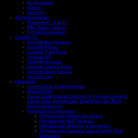
Nex Parabola
KVision
Skynindo
TV Berlangganan
Transvision – Pay TV
MNC Vision – pay tv
Form Berlangganan
Voucher TV
Voucher Nex Parabola
Voucher KVision
Voucher TransVision
Voucher GOL
Voucher Skynindo
Voucher Jawara Vision
Voucher Matrix Garuda
Voucher Lain
Perangkat
Lisensi Nobar Area Komersial
Android BOX
Lisensi Berlangganan Channel TV Premium untuk di
Kamar Hotel, Rumah Sakit, Apartemen dan Area
Komersial lainnya
Pemasangan Semarang
Pemasangan KVision Semarang
Pemasangan NEX Parabola
Pemasangan Skynindo di Semarang
Pemasangan Parabola Jaring/Solid/FTA di
Semarang