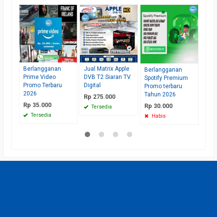
Pas
Visi
Visi
Grat
Pas
Rp 
Te
Jual Matrix Apple
Berlangganan
Berlangganan
DVB T2 Siaran TV
Prime Video
Spotify Premium
Digital
Promo Terbaru
Promo terbaru
2026
Tahun 2026
Rp 275.000
Rp 35.000
Rp 30.000
Tersedia
Tersedia
Habis