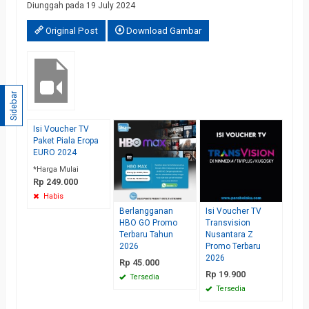
Diunggah pada 19 July 2024
Original Post
Download Gambar
Sidebar
Isi Voucher TV
Beli
Paket Piala Eropa
KVis
EURO 2024
Terb
Rp 
*Harga Mulai
Rp 249.000
Te
Habis
Berlangganan
Isi Voucher TV
HBO GO Promo
Transvision
Terbaru Tahun
Nusantara Z
2026
Promo Terbaru
2026
Rp 45.000
Rp 19.900
Tersedia
Tersedia