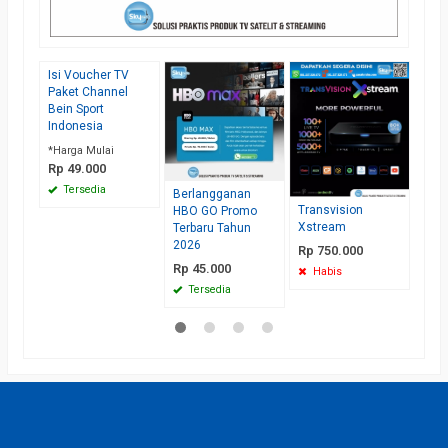
Isi Voucher TV
Rece
Paket Channel
Tran
Bein Sport
Hak 
Indonesia
Rp 
*Harga Mulai
Te
Rp 49.000
Tersedia
Berlangganan
Transvision
HBO GO Promo
Xstream
Terbaru Tahun
2026
Rp 750.000
Rp 45.000
Habis
Tersedia