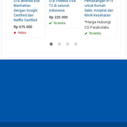
STB Android Box
STB Freebox DVB
Pemasangan IPTV
Te
Manhattan
T2 di seluruh
untuk Rumah
dengan Google
Indonesia
Sakit, Hospital dan
Certified dan
Klinik Kesehatan
Rp 225.000
Netflix Certified
*Harga Hubungi
Tersedia
Rp 675.000
CS Parabolaku
Habis
Tersedia