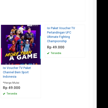
Isi Paket Voucher TV
Berlanggana
Pertandingan UFC
Promo Terb
Ultimate Fighting
Rp 35.00
Championship
Tersedia
Rp 49.000
Tersedia
ANTO
- PANDAN
Suriadi
Rus
I TENGAH
Skymedia Parabolaku Pelayanan
Terima kasih re
sangat cepat 👍👍👍
cepat Parabolaku
Isi Voucher TV Paket
sion NUSANTARA HD
Channel Bein Sport
saya ber
laku selalu. Belum
(5/5)
Indonesia
tempat yang lain
*Harga Mulai
(5/5)
Rp 49.000
Tersedia