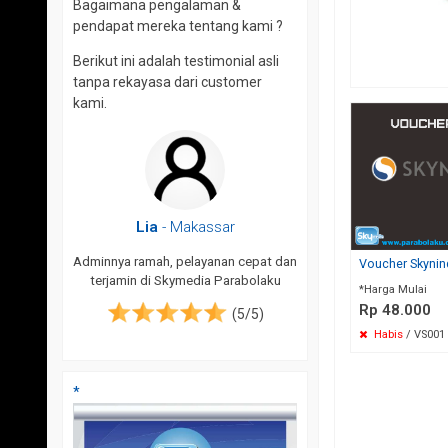
Bagaimana pengalaman &
pendapat mereka tentang kami ?
Berikut ini adalah testimonial asli
tanpa rekayasa dari customer
kami.
akassar
Nefriel
- Kayubet, kab. Banggai
Mun
kepulauan
elayanan cepat dan
Sangat cepet, ba
Voucher Skyni
media Parabolaku
servis ya
Terima kasih Skymedia Parabolaku,
*Harga Mulai
pelayanan sangat cepat
Rp 48.000
(5/5)
Habis
/ VS001
(5/5)
*