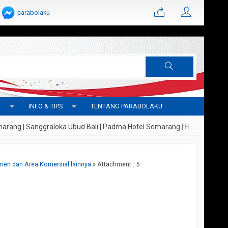
parabolaku
G
INFO & TIPS
TENTANG PARABOLAKU
 | Sanggraloka Ubud Bali | Padma Hotel Semarang | Hotel Indigo Lagoi 
men dan Area Komersial lainnya
» Attachment : 5