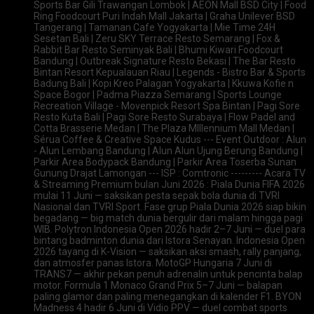
Sports Bar Gili Trawangan Lombok | AEON Mall BSD City | Food
Ring Foodcourt Puri Indah Mall Jakarta | Graha Unilever BSD
Tangerang | Tamanan Cafe Yogyakarta | Mie Time 24H
Sesetan Bali | Zeru SKY Terrace Resto Semarang | Fox &
Rabbit Bar Resto Seminyak Bali | Bhumi Kiwari Foodcourt
Bandung | Outbreak Signature Resto Bekasi | The Bar Resto
Bintan Resort Kepualauan Riau | Legends - Bistro Bar & Sports
Badung Bali | Kopi Kreo Palagan Yogyakarta | Kkuwa Kofie n
Space Bogor | Padma Piazza Semarang | Sports Lounge
Recreation Village - Movenpick Resort Spa Bintan | Pagi Sore
Resto Kuta Bali | Pagi Sore Resto Surabaya | Flow Padel and
Cotta Brasserie Medan | The Plaza Mlllennium Mall Medan |
Sérua Coffee & Creative Space Kudus --- Event Outdoor : Alun
- Alun Lembang Bandung | Alun Alun Ujung Berung Bandung |
Parkir Area Bodypack Bandung | Parkir Area Toserba Sunan
Gunung Drajat Lamongan --- ISP : Comtronic --------- Acara TV
& Streaming Premium bulan Juni 2026 : Piala Dunia FIFA 2026
mulai 11 Juni — saksikan pesta sepak bola dunia di TVRI
Nasional dan TVRI Sport. Fase grup Piala Dunia 2026 siap bikin
begadang — big match dunia bergulir dari malam hingga pagi
WIB. Polytron Indonesia Open 2026 hadir 2–7 Juni — duel para
bintang badminton dunia dari Istora Senayan. Indonesia Open
2026 tayang di K-Vision — saksikan aksi smash, rally panjang,
dan atmosfer panas Istora. MotoGP Hungaria 7 Juni di
TRANS7 — akhir pekan penuh adrenalin untuk pencinta balap
motor. Formula 1 Monaco Grand Prix 5–7 Juni — balapan
paling glamor dan paling menegangkan di kalender F1. BYON
Madness 4 hadir 6 Juni di Vidio PPV — duel combat sports