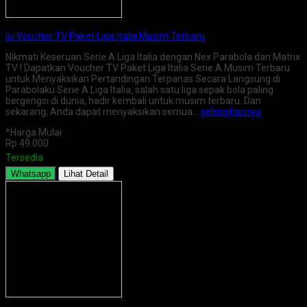
Isi Voucher TV Paket Liga Italia Musim Terbaru
Nikmati Keseruan Serie A Liga Italia dengan Nex Parabola dan Matrix
TV ! Dapatkan Voucher TV Paket Liga Italia Serie A Musim Terbaru
untuk Menyaksikan Pertandingan Terpanas Secara Langsung di
Parabolaku Serie A Liga Italia, salah satu liga sepak bola paling
bergengsi di dunia, hadir kembali untuk musim terbaru. Dan
sekarang, Anda dapat menyaksikan semua…
selengkapnya
*Harga Mulai
Rp 49.000
Tersedia
Whatsapp
Lihat Detail