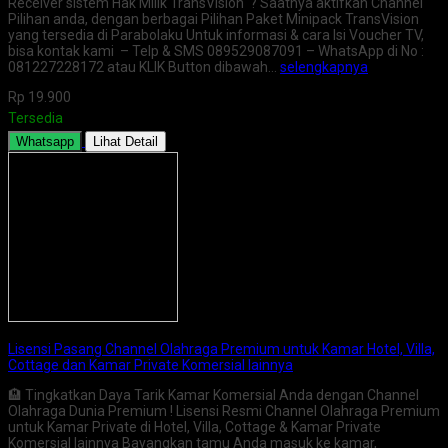
Receiver sistem Hak Milik TransVision ? Saatnya aktifkan Channel
Pilihan anda, dengan berbagai Pilihan Paket Minipack TransVision
yang tersedia di Parabolaku Untuk informasi & cara Isi Voucher TV,
bisa kontak kami – Telp & SMS 089529087091 – WhatsApp di No :
081227228172 atau KLIK Button dibawah…
selengkapnya
Rp 19.900
Tersedia
Whatsapp
Lihat Detail
Lisensi Pasang Channel Olahraga Premium untuk Kamar Hotel, Villa,
Cottage dan Kamar Private Komersial lainnya
🏨 Tingkatkan Daya Tarik Kamar Komersial Anda dengan Channel
Olahraga Dunia Premium ! Lisensi Resmi Channel Olahraga Premium
untuk Kamar Private di Hotel, Villa, Cottage & Kamar Private
Komersial lainnya Bayangkan tamu Anda masuk ke kamar,