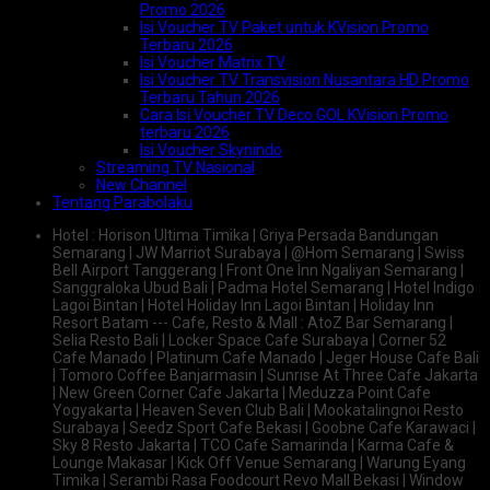
Promo 2026
Isi Voucher TV Paket untuk KVision Promo
Terbaru 2026
Isi Voucher Matrix TV
Isi Voucher TV Transvision Nusantara HD Promo
Terbaru Tahun 2026
Cara Isi Voucher TV Deco GOL KVision Promo
terbaru 2026
Isi Voucher Skynindo
Streaming TV Nasional
New Channel
Tentang Parabolaku
Hotel : Horison Ultima Timika | Griya Persada Bandungan
Semarang | JW Marriot Surabaya | @Hom Semarang | Swiss
Bell Airport Tanggerang | Front One Inn Ngaliyan Semarang |
Sanggraloka Ubud Bali | Padma Hotel Semarang | Hotel Indigo
Lagoi Bintan | Hotel Holiday Inn Lagoi Bintan | Holiday Inn
Resort Batam --- Cafe, Resto & Mall : AtoZ Bar Semarang |
Selia Resto Bali | Locker Space Cafe Surabaya | Corner 52
Cafe Manado | Platinum Cafe Manado | Jeger House Cafe Bali
| Tomoro Coffee Banjarmasin | Sunrise At Three Cafe Jakarta
| New Green Corner Cafe Jakarta | Meduzza Point Cafe
Yogyakarta | Heaven Seven Club Bali | Mookatalingnoi Resto
Surabaya | Seedz Sport Cafe Bekasi | Goobne Cafe Karawaci |
Sky 8 Resto Jakarta | TCO Cafe Samarinda | Karma Cafe &
Lounge Makasar | Kick Off Venue Semarang | Warung Eyang
Timika | Serambi Rasa Foodcourt Revo Mall Bekasi | Window