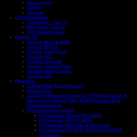
Nex Parabola
KVision
Skynindo
TV Berlangganan
Transvision – Pay TV
MNC Vision – pay tv
Form Berlangganan
Voucher TV
Voucher Nex Parabola
Voucher KVision
Voucher TransVision
Voucher GOL
Voucher Skynindo
Voucher Jawara Vision
Voucher Matrix Garuda
Voucher Lain
Perangkat
Lisensi Nobar Area Komersial
Android BOX
Lisensi Berlangganan Channel TV Premium untuk di
Kamar Hotel, Rumah Sakit, Apartemen dan Area
Komersial lainnya
Pemasangan Semarang
Pemasangan KVision Semarang
Pemasangan NEX Parabola
Pemasangan Skynindo di Semarang
Pemasangan Parabola Jaring/Solid/FTA di
Semarang