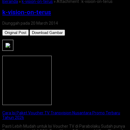
Beranda
»
k-vision-on-terus
» Attachment : k-vision-on-terus
k-vision-on-terus
Diunggah pada 20 March 2014
Original Post
Download Gambar
Cara Isi Paket Voucher TV Transvision Nusantara Promo Terbaru
Tahun 2026
Pasti Lebih Mudah untuk Isi Voucher TV di Parabolaku Sudah punya