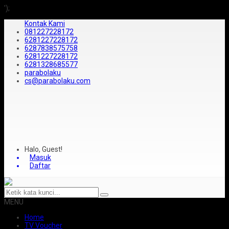
');
Kontak Kami
081227228172
6281227228172
6287838575758
6281227228172
6281328685577
parabolaku
cs@parabolaku.com
Halo, Guest!
Masuk
Daftar
MENU
Home
TV Voucher