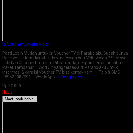
Isi Voucher Jawara Vision
Pasti Lebih Mudah untuk Isi Voucher TV di Parabolaku Sudah punya
Receiver sistem Hak Milik Jawara Vision dari MNC Vision ? Saatnya
aktifkan Channel Premium Pilihan anda, dengan berbagai Pilihan
Paket Tambahan – Add On yang tersedia di Parabolaku Untuk
informasi & cara Isi Voucher TV, bisa kontak kami – Telp & SMS
089529087091 – WhatsApp…
selengkapnya
Rp 22.000
Habis
Maaf, stok habis!