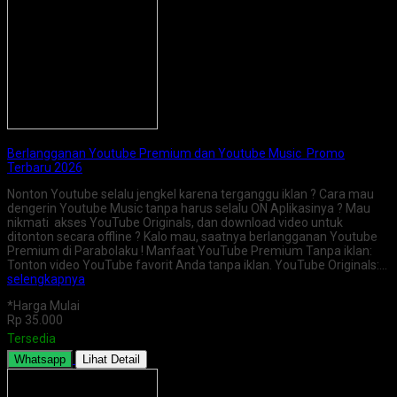
Berlangganan Youtube Premium dan Youtube Music Promo
Terbaru 2026
Nonton Youtube selalu jengkel karena terganggu iklan ? Cara mau
dengerin Youtube Music tanpa harus selalu ON Aplikasinya ? Mau
nikmati akses YouTube Originals, dan download video untuk
ditonton secara offline ? Kalo mau, saatnya berlangganan Youtube
Premium di Parabolaku ! Manfaat YouTube Premium Tanpa iklan:
Tonton video YouTube favorit Anda tanpa iklan. YouTube Originals:…
selengkapnya
*Harga Mulai
Rp 35.000
Tersedia
Whatsapp
Lihat Detail