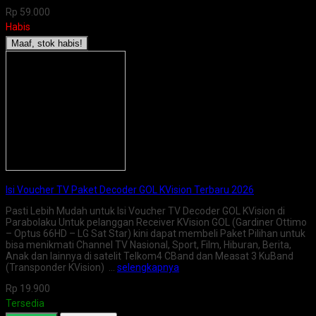
Rp 59.000
Habis
Maaf, stok habis!
Isi Voucher TV Paket Decoder GOL KVision Terbaru 2026
Pasti Lebih Mudah untuk Isi Voucher TV Decoder GOL KVision di
Parabolaku Untuk pelanggan Receiver KVision GOL (Gardiner Ottimo
– Optus 66HD – LG Sat Star) kini dapat membeli Paket Pilihan untuk
bisa menikmati Channel TV Nasional, Sport, Film, Hiburan, Berita,
Anak dan lainnya di satelit Telkom4 CBand dan Measat 3 KuBand
(Transponder KVision) …
selengkapnya
Rp 19.900
Tersedia