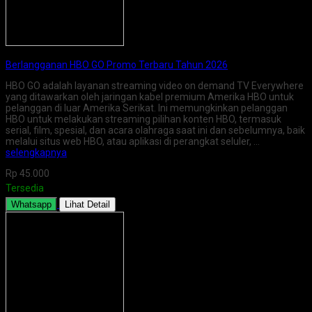
Berlangganan HBO GO Promo Terbaru Tahun 2026
HBO GO adalah layanan streaming video on demand TV Everywhere
yang ditawarkan oleh jaringan kabel premium Amerika HBO untuk
pelanggan di luar Amerika Serikat. Ini memungkinkan pelanggan
HBO untuk melakukan streaming pilihan konten HBO, termasuk
serial, film, spesial, dan acara olahraga saat ini dan sebelumnya, baik
melalui situs web HBO, atau aplikasi di perangkat seluler, …
selengkapnya
Rp 45.000
Tersedia
Whatsapp
Lihat Detail