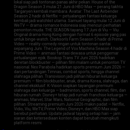
lokal siap jadi tontonan panas akhir pekan. House of the
Dragon Season 3 mulai 21 Juni di HBO Max — perang takhta
Targaryen kembali membara. Avatar: The Last Airbender
Season 2 hadir di Netflix — petualangan fantasi keluarga
kembali jadi watchlist utama. Samuel tayang mulai 12 Juni di
WeTV — drama romance Indonesia siap mencuri perhatian
penonton muda. THE SEASON tayang 17 Juni di Viu — Viu
Original drama Hong Kong dengan format 6 episode yang pas
untuk binge-watch. Clarkson’s Farm Season 5 hadir di Prime
Video — reality-comedy ringan untuk tontonan santai
sepanjang Juni. The Legend of Vox Machina Season 4 hadir di
Prime Video — animasi fantasi dewasa untuk penggemar
petualangan epik. Bioskop Trans TV Juni 2026 hadirkan
deretan blockbuster — pilihan film malam untuk penonton TV
nasional. Nex Parabola hadirkan sports premium Juni 2026 —
dari pertandingan Timnas, combat sports, hingga channel
olahraga pilihan. Transvision jadi pilihan hiburan keluarga
premium — film blockbuster, anak, drama Korea, olahraga, dan
channel eksklusif. K-Vision siapkan tayangan premium
olahraga dan keluarga — badminton, sports channel, film, dan
hiburan rumah. Disney+ tetap jadi rumah franchise keluarga —
animasi, Marvel, Star Wars, National Geographic, dan film
pilihan. Streaming premium Juni 2026 makin padat — Netflix,
Vidio, Viu, WeTV, Prime Video, Disney+, dan HBO Max siap
berebut perhatian. Update jadwal tayang setiap hari — jam
siaran dan ketersediaan konten dapat berubah mengikuti
platform resmi.