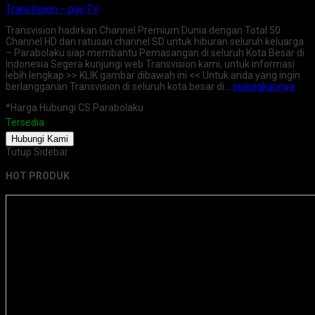
TransVision – pay TV
Transvision hadirkan Channel Premium Dunia dengan Total 50
Channel HD dan ratusan channel SD untuk hiburan seluruh keluarga
– Parabolaku siap membantu Pemasangan di seluruh Kota Besar di
Indonesia Segera kunjungi web Transvision kami, untuk informasi
lebih lengkap >> KLIK gambar dibawah ini << Untuk anda yang ingin
berlangganan Transvision di seluruh kota besar di…
selengkapnya
*Harga Hubungi CS Parabolaku
Tersedia
Hubungi Kami
Tutup Sidebar
HOT PRODUK