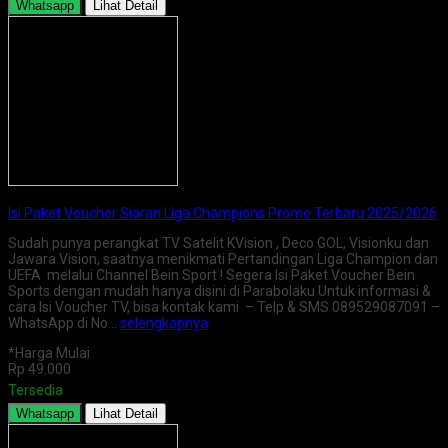
Whatsapp
Lihat Detail
Isi Paket Voucher Siaran Liga Champions Promo Terbaru 2025/2026
Sudah punya perangkat TV Satelit KVision , Deco GOL, Visionku dan
Jawara Vision, saatnya menikmati Pertandingan Liga Champion dan
UEFA melalui Channel Bein Sport ! Segera Isi Paket Voucher Bein
Sports dengan mudah hanya disini di Parabolaku Untuk informasi &
cara Isi Voucher TV, bisa kontak kami – Telp & SMS 089529087091 –
WhatsApp di No…
selengkapnya
*Harga Mulai
Rp 49.000
Tersedia
Whatsapp
Lihat Detail