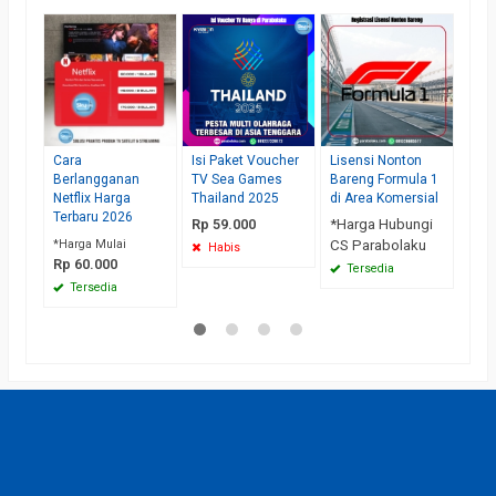
Beli
Matr
Terb
202
Rp 
Te
Cara
Isi Paket Voucher
Lisensi Nonton
Berlangganan
TV Sea Games
Bareng Formula 1
Netflix Harga
Thailand 2025
di Area Komersial
Terbaru 2026
Rp 59.000
*Harga Hubungi
*Harga Mulai
CS Parabolaku
Habis
Rp 60.000
Tersedia
Tersedia