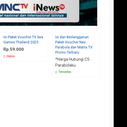
- PANDAN
Suriadi
Rusdia
NGAH
Skymedia Parabolaku Pelayanan
Terima kasih respon y
Isi Paket Voucher TV Sea
Isi dan Berlangganan
Isi Voucher 
sangat cepat 👍👍👍
cepat Parabolaku, mema
NUSANTARA HD
Games Thailand 2025
Paket Voucher Nex
Channel Bei
saya berpuas h
elalu. Belum
(5/5)
Parabola dan Matrix TV
Indonesia
Rp 59.000
 yang lain
Promo Terbaru
*Harga Mulai
Habis
(5/5)
*Harga Hubungi CS
Rp 49.00
Parabolaku
Tersedia
Tersedia