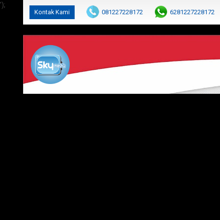
');
Kontak Kami
081227228172
6281227228172
cs@parabolaku.com