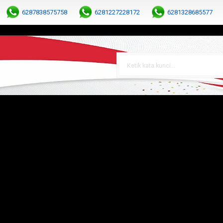
6287838575758
6281227228172
6281328685577