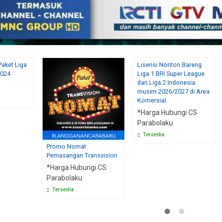
Heriyanto
WAWAN ARIANTO
TAPANULI TE
n berkesan,
Sangan puas dengan pelayanan
Paket Liga
Lisensi Nonton Bareng
tap
adminnya
Isi Paket Transvision 
2024
Liga 1 BRI Super League
di Skymedia Parabolaku s
(5/5)
(5/5)
dan Liga 2 Indonesia
ada niat mau ke tempat
musim 2026/2027 di Area
Komersial
*Harga Hubungi CS
Parabolaku
Tersedia
Promo Nomat
Pemasangan Transvision
*Harga Hubungi CS
Parabolaku
Tersedia