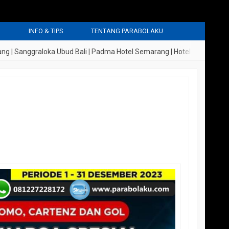
G
INFO & TIPS
TENTANG PARABOLAKU
anggraloka Ubud Bali | Padma Hotel Semarang | Hotel Indigo Lagoi Binta