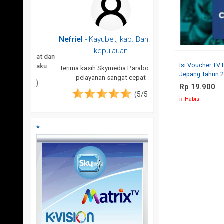
ar
Nefriel
- Kayubet, kab. Banggai
Munzir
kepulauan
an cepat dan
Sangat cepet, bagus da
Isi Voucher TV 
Parabolaku
servis yang man
Terima kasih Skymedia Parabolaku,
Jepang Tahun 
pelayanan sangat cepat
(5/5)
Rp 19.900
(5/5)
Habis
*