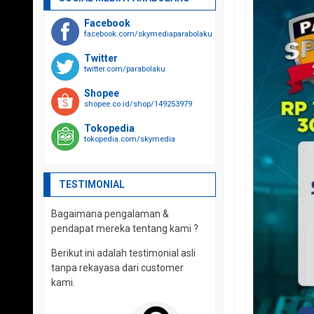
Facebook
facebook.com/skymediaparabolaku
Twitter
twitter.com/parabolaku
Shopee
shopee.co.id/shop/149253979
Tokopedia
tokopedia.com/skymedia
TESTIMONIAL
Bagaimana pengalaman &
pendapat mereka tentang kami ?
Berikut ini adalah testimonial asli
tanpa rekayasa dari customer
kami.