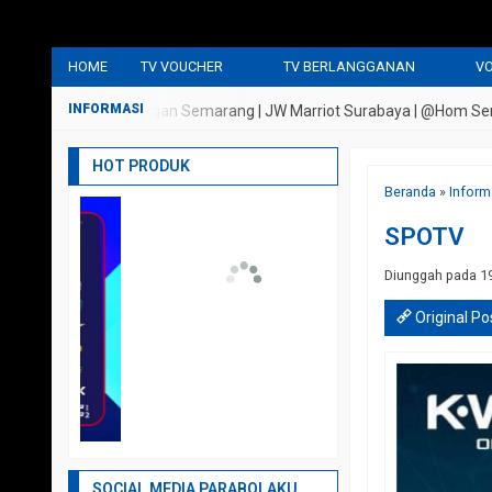
HOME
TV VOUCHER
TV BERLANGGANAN
VO
iya Persada Bandungan Semarang | JW Marriot Surabaya | @Hom Semarang 
HOT PRODUK
Beranda
»
Inform
SPOTV
Diunggah pada 1
Original Po
SOCIAL MEDIA PARABOLAKU