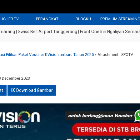
UCHER TV
PERANGKAT
BLOGKU
PREMIUM STREAMIN
| Swiss Bell Airport Tanggerang | Front One Inn Ngaliyan Semarang | S
asi Pilihan Paket Voucher KVision terbaru Tahun 2025
» Attachment : SPOTV
9 December 2023
st
Download Gambar