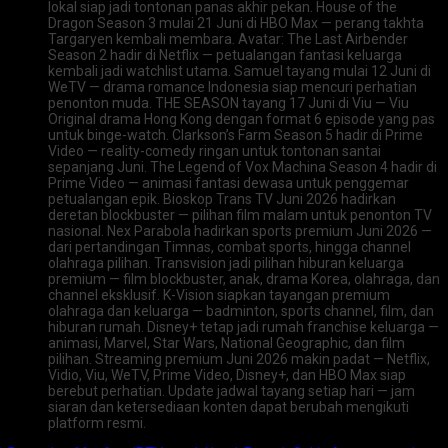
lokal siap jadi tontonan panas akhir pekan. House of the
Dragon Season 3 mulai 21 Juni di HBO Max — perang takhta
Targaryen kembali membara. Avatar: The Last Airbender
Season 2 hadir di Netflix — petualangan fantasi keluarga
kembali jadi watchlist utama. Samuel tayang mulai 12 Juni di
WeTV — drama romance Indonesia siap mencuri perhatian
penonton muda. THE SEASON tayang 17 Juni di Viu — Viu
Original drama Hong Kong dengan format 6 episode yang pas
untuk binge-watch. Clarkson’s Farm Season 5 hadir di Prime
Video — reality-comedy ringan untuk tontonan santai
sepanjang Juni. The Legend of Vox Machina Season 4 hadir di
Prime Video — animasi fantasi dewasa untuk penggemar
petualangan epik. Bioskop Trans TV Juni 2026 hadirkan
deretan blockbuster — pilihan film malam untuk penonton TV
nasional. Nex Parabola hadirkan sports premium Juni 2026 —
dari pertandingan Timnas, combat sports, hingga channel
olahraga pilihan. Transvision jadi pilihan hiburan keluarga
premium — film blockbuster, anak, drama Korea, olahraga, dan
channel eksklusif. K-Vision siapkan tayangan premium
olahraga dan keluarga — badminton, sports channel, film, dan
hiburan rumah. Disney+ tetap jadi rumah franchise keluarga —
animasi, Marvel, Star Wars, National Geographic, dan film
pilihan. Streaming premium Juni 2026 makin padat — Netflix,
Vidio, Viu, WeTV, Prime Video, Disney+, dan HBO Max siap
berebut perhatian. Update jadwal tayang setiap hari — jam
siaran dan ketersediaan konten dapat berubah mengikuti
platform resmi.