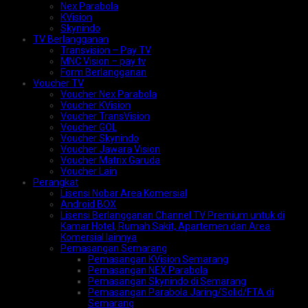
Nex Parabola
KVision
Skynindo
TV Berlangganan
Transvision – Pay TV
MNC Vision – pay tv
Form Berlangganan
Voucher TV
Voucher Nex Parabola
Voucher KVision
Voucher TransVision
Voucher GOL
Voucher Skynindo
Voucher Jawara Vision
Voucher Matrix Garuda
Voucher Lain
Perangkat
Lisensi Nobar Area Komersial
Android BOX
Lisensi Berlangganan Channel TV Premium untuk di
Kamar Hotel, Rumah Sakit, Apartemen dan Area
Komersial lainnya
Pemasangan Semarang
Pemasangan KVision Semarang
Pemasangan NEX Parabola
Pemasangan Skynindo di Semarang
Pemasangan Parabola Jaring/Solid/FTA di
Semarang