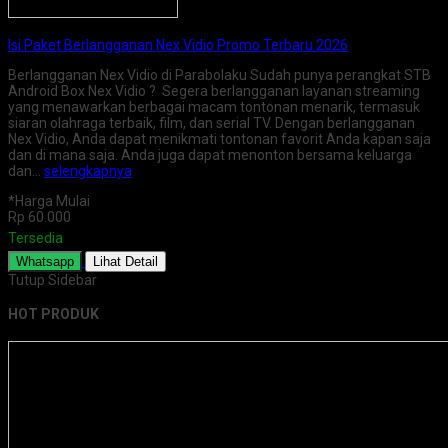
Isi Paket Berlangganan Nex Vidio Promo Terbaru 2026
Berlangganan Nex Vidio di Parabolaku Sudah punya perangkat STB
Android Box Nex Vidio ? Segera berlangganan layanan streaming
yang menawarkan berbagai macam tontonan menarik, termasuk
siaran olahraga terbaik, film, dan serial TV. Dengan berlangganan
Nex Vidio, Anda dapat menikmati tontonan favorit Anda kapan saja
dan di mana saja. Anda juga dapat menonton bersama keluarga
dan…
selengkapnya
*Harga Mulai
Rp 60.000
Tersedia
Whatsapp
Lihat Detail
Tutup Sidebar
HOT PRODUK