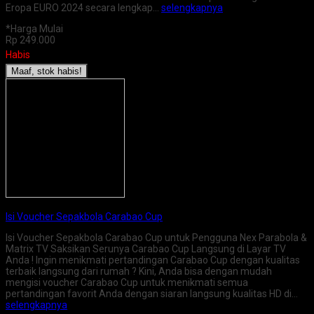
Eropa EURO 2024 secara lengkap…
selengkapnya
*Harga Mulai
Rp 249.000
Habis
Maaf, stok habis!
Isi Voucher Sepakbola Carabao Cup
Isi Voucher Sepakbola Carabao Cup untuk Pengguna Nex Parabola &
Matrix TV Saksikan Serunya Carabao Cup Langsung di Layar TV
Anda ! Ingin menikmati pertandingan Carabao Cup dengan kualitas
terbaik langsung dari rumah ? Kini, Anda bisa dengan mudah
mengisi voucher Carabao Cup untuk menikmati semua
pertandingan favorit Anda dengan siaran langsung kualitas HD di…
selengkapnya