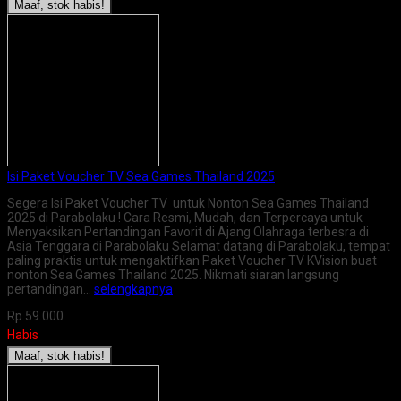
Maaf, stok habis!
Isi Paket Voucher TV Sea Games Thailand 2025
Segera Isi Paket Voucher TV untuk Nonton Sea Games Thailand
2025 di Parabolaku ! Cara Resmi, Mudah, dan Terpercaya untuk
Menyaksikan Pertandingan Favorit di Ajang Olahraga terbesra di
Asia Tenggara di Parabolaku Selamat datang di Parabolaku, tempat
paling praktis untuk mengaktifkan Paket Voucher TV KVision buat
nonton Sea Games Thailand 2025. Nikmati siaran langsung
pertandingan…
selengkapnya
Rp 59.000
Habis
Maaf, stok habis!