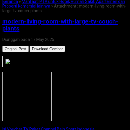
Beranda
»
Manfaat IPTV untuk Hotel, Rumah Sakit, Apartemen dan
Properti Komersial lainnya
» Attachment : modern-living-room-with-
large-tv-couch-plants
modern-living-room-with-large-tv-couch-
plants
Diunggah pada 17 May 2025
Original Post
Download Gambar
Isi Voucher TV Paket Channel Bein Sport Indonesia