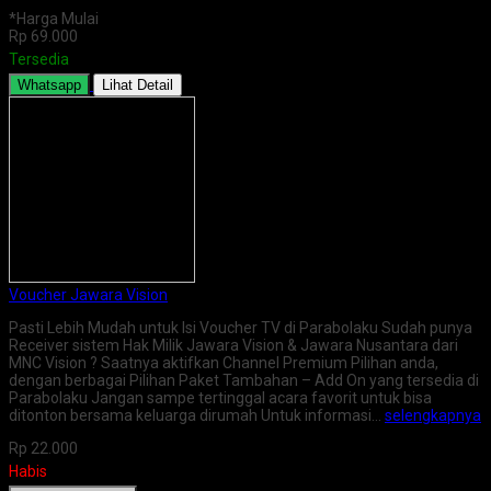
*Harga Mulai
Rp 69.000
Tersedia
Whatsapp
Lihat Detail
Voucher Jawara Vision
Pasti Lebih Mudah untuk Isi Voucher TV di Parabolaku Sudah punya
Receiver sistem Hak Milik Jawara Vision & Jawara Nusantara dari
MNC Vision ? Saatnya aktifkan Channel Premium Pilihan anda,
dengan berbagai Pilihan Paket Tambahan – Add On yang tersedia di
Parabolaku Jangan sampe tertinggal acara favorit untuk bisa
ditonton bersama keluarga dirumah Untuk informasi…
selengkapnya
Rp 22.000
Habis