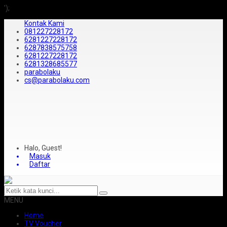
');
Kontak Kami
081227228172
6281227228172
6287838575758
6281227228172
6281328685577
parabolaku
cs@parabolaku.com
Halo, Guest!
Masuk
Daftar
MENU
Home
TV Voucher