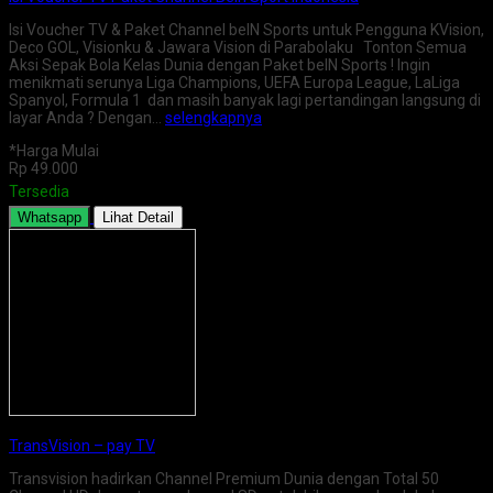
Isi Voucher TV & Paket Channel beIN Sports untuk Pengguna KVision,
Deco GOL, Visionku & Jawara Vision di Parabolaku Tonton Semua
Aksi Sepak Bola Kelas Dunia dengan Paket beIN Sports ! Ingin
menikmati serunya Liga Champions, UEFA Europa League, LaLiga
Spanyol, Formula 1 dan masih banyak lagi pertandingan langsung di
layar Anda ? Dengan…
selengkapnya
*Harga Mulai
Rp 49.000
Tersedia
Whatsapp
Lihat Detail
TransVision – pay TV
Transvision hadirkan Channel Premium Dunia dengan Total 50