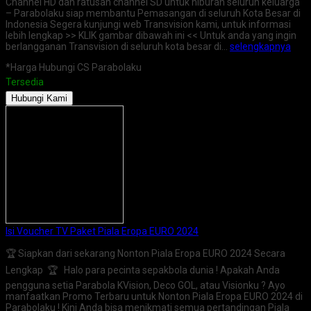
Channel HD dan ratusan channel SD untuk hiburan seluruh keluarga
– Parabolaku siap membantu Pemasangan di seluruh Kota Besar di
Indonesia Segera kunjungi web Transvision kami, untuk informasi
lebih lengkap >> KLIK gambar dibawah ini << Untuk anda yang ingin
berlangganan Transvision di seluruh kota besar di…
selengkapnya
*Harga Hubungi CS Parabolaku
Tersedia
Hubungi Kami
Isi Voucher TV Paket Piala Eropa EURO 2024
🏆 Siapkan dari sekarang Nonton Piala Eropa EURO 2024 Secara
Lengkap 🏆 Halo para pecinta sepakbola dunia ! Apakah Anda
pengguna setia Parabola KVision, Deco GOL, atau Visionku ? Ayo
manfaatkan Promo Terbaru untuk Nonton Piala Eropa EURO 2024 di
Parabolaku ! Kini Anda bisa menikmati semua pertandingan Piala