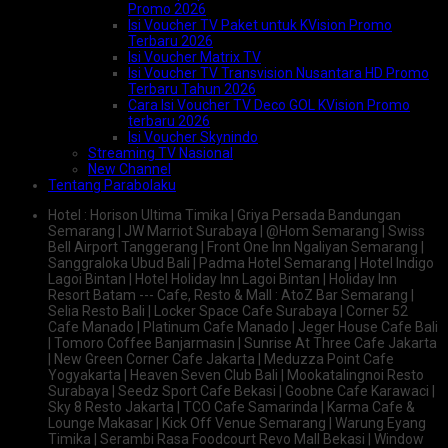
Promo 2026
Isi Voucher TV Paket untuk KVision Promo
Terbaru 2026
Isi Voucher Matrix TV
Isi Voucher TV Transvision Nusantara HD Promo
Terbaru Tahun 2026
Cara Isi Voucher TV Deco GOL KVision Promo
terbaru 2026
Isi Voucher Skynindo
Streaming TV Nasional
New Channel
Tentang Parabolaku
Hotel : Horison Ultima Timika | Griya Persada Bandungan
Semarang | JW Marriot Surabaya | @Hom Semarang | Swiss
Bell Airport Tanggerang | Front One Inn Ngaliyan Semarang |
Sanggraloka Ubud Bali | Padma Hotel Semarang | Hotel Indigo
Lagoi Bintan | Hotel Holiday Inn Lagoi Bintan | Holiday Inn
Resort Batam --- Cafe, Resto & Mall : AtoZ Bar Semarang |
Selia Resto Bali | Locker Space Cafe Surabaya | Corner 52
Cafe Manado | Platinum Cafe Manado | Jeger House Cafe Bali
| Tomoro Coffee Banjarmasin | Sunrise At Three Cafe Jakarta
| New Green Corner Cafe Jakarta | Meduzza Point Cafe
Yogyakarta | Heaven Seven Club Bali | Mookatalingnoi Resto
Surabaya | Seedz Sport Cafe Bekasi | Goobne Cafe Karawaci |
Sky 8 Resto Jakarta | TCO Cafe Samarinda | Karma Cafe &
Lounge Makasar | Kick Off Venue Semarang | Warung Eyang
Timika | Serambi Rasa Foodcourt Revo Mall Bekasi | Window