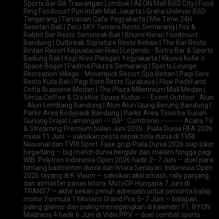
Sports Bar Gili Trawangan Lombok | AEON Mall BSD City | Food
Ring Foodcourt Puri Indah Mall Jakarta | Graha Unilever BSD
Tangerang | Tamanan Cafe Yogyakarta | Mie Time 24H
Sesetan Bali | Zeru SKY Terrace Resto Semarang | Fox &
Rabbit Bar Resto Seminyak Bali | Bhumi Kiwari Foodcourt
Bandung | Outbreak Signature Resto Bekasi | The Bar Resto
Bintan Resort Kepualauan Riau | Legends - Bistro Bar & Sports
Badung Bali | Kopi Kreo Palagan Yogyakarta | Kkuwa Kofie n
Space Bogor | Padma Piazza Semarang | Sports Lounge
Recreation Village - Movenpick Resort Spa Bintan | Pagi Sore
Resto Kuta Bali | Pagi Sore Resto Surabaya | Flow Padel and
Cotta Brasserie Medan | The Plaza Mlllennium Mall Medan |
Sérua Coffee & Creative Space Kudus --- Event Outdoor : Alun
- Alun Lembang Bandung | Alun Alun Ujung Berung Bandung |
Parkir Area Bodypack Bandung | Parkir Area Toserba Sunan
Gunung Drajat Lamongan --- ISP : Comtronic --------- Acara TV
& Streaming Premium bulan Juni 2026 : Piala Dunia FIFA 2026
mulai 11 Juni — saksikan pesta sepak bola dunia di TVRI
Nasional dan TVRI Sport. Fase grup Piala Dunia 2026 siap bikin
begadang — big match dunia bergulir dari malam hingga pagi
WIB. Polytron Indonesia Open 2026 hadir 2–7 Juni — duel para
bintang badminton dunia dari Istora Senayan. Indonesia Open
2026 tayang di K-Vision — saksikan aksi smash, rally panjang,
dan atmosfer panas Istora. MotoGP Hungaria 7 Juni di
TRANS7 — akhir pekan penuh adrenalin untuk pencinta balap
motor. Formula 1 Monaco Grand Prix 5–7 Juni — balapan
paling glamor dan paling menegangkan di kalender F1. BYON
Madness 4 hadir 6 Juni di Vidio PPV — duel combat sports