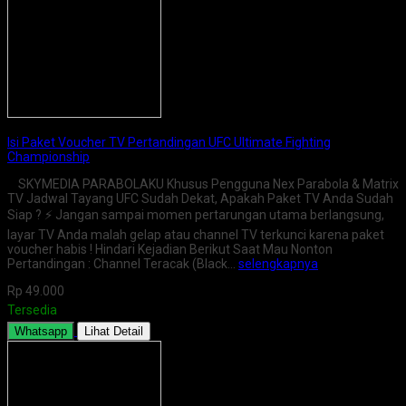
Isi Paket Voucher TV Pertandingan UFC Ultimate Fighting
Championship
SKYMEDIA PARABOLAKU Khusus Pengguna Nex Parabola & Matrix
TV Jadwal Tayang UFC Sudah Dekat, Apakah Paket TV Anda Sudah
Siap ? ⚡ Jangan sampai momen pertarungan utama berlangsung,
layar TV Anda malah gelap atau channel TV terkunci karena paket
voucher habis ! Hindari Kejadian Berikut Saat Mau Nonton
Pertandingan : Channel Teracak (Black…
selengkapnya
Rp 49.000
Tersedia
Whatsapp
Lihat Detail