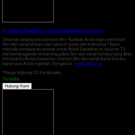
Isi Voucher Paket Film untuk Parabola dan Streaming
Selamat datang para pecinta film ! Apakah Anda ingin menonton
film dan serial terbaru dari seluruh dunia dan Indonesia ? Kami
memiliki penawaran spesial untuk Anda! Dapatkan isi voucher TV
dan berlangganan streaming paket film dan serial terbaru yang akan
membantu Anda menonton channel film dan serial dunia terbaru
kapan pun Anda inginkan. Dengan isi…
selengkapnya
*Harga Hubungi CS Parabolaku
Tersedia
Hubungi Kami