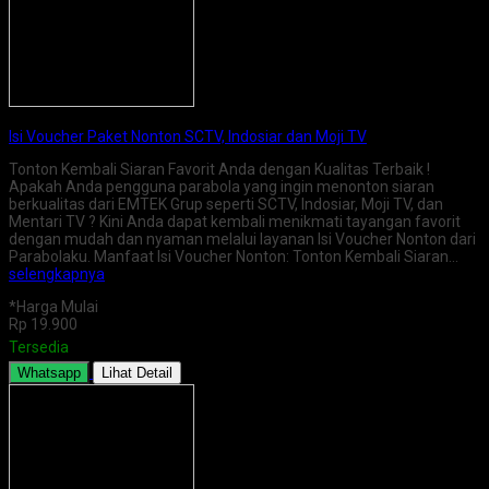
Isi Voucher Paket Nonton SCTV, Indosiar dan Moji TV
Tonton Kembali Siaran Favorit Anda dengan Kualitas Terbaik !
Apakah Anda pengguna parabola yang ingin menonton siaran
berkualitas dari EMTEK Grup seperti SCTV, Indosiar, Moji TV, dan
Mentari TV ? Kini Anda dapat kembali menikmati tayangan favorit
dengan mudah dan nyaman melalui layanan Isi Voucher Nonton dari
Parabolaku. Manfaat Isi Voucher Nonton: Tonton Kembali Siaran…
selengkapnya
*Harga Mulai
Rp 19.900
Tersedia
Whatsapp
Lihat Detail