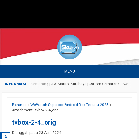
MENU
ersada Bandungan Semarang | JW Marriot Surabaya | @Hom Semarang | Swiss Bell Ai
Beranda
»
WeWatch Superbox Android Box Terbaru 2025
»
Attachment : tvbox-2-4_orig
tvbox-2-4_orig
Diunggah pada 23 April 2024